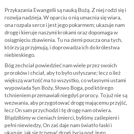
Przykazania Ewangelii są nauką Bożą. Z niej rodzi się i
rozwija nadzieja. W oparciu o nią umacnia się wiara,
ona rozpala serce i jest jego pokarmem; ukazuje nam
drogę i kieruje naszymi krokami oraz dopomaga w
osiągnięciu zbawienia. Tu na ziemi poucza ona tych,
którzy ją przyjmują, i doprowadza ich do królestwa
niebieskiego.
Bóg zechciał powiedzieć nam wiele przez swoich
proroków i chciał, aby to było usłyszane; lecz o ileż
większą wartość ma to wszystko, co własnymi ustami
wypowiada Syn Boży, Słowo Boga, pod którego
tchnieniem przemawiali niegdyś prorocy. To już nie są
wezwania, aby przygotować drogę mającemu przyjść,
lecz On sam przychodzi i tę drogę nam otwiera.
Błądziliśmy w cieniach śmierci, byliśmy zaślepieni i
pełni niewiedzy, On zaś daje nam światło łaski i
ukazuje, jak się trzymać drogi życia pod Jego