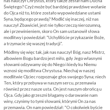
nas nauczył Chrystus, który także zesłał nam Ducha
Świętego? Czyż może być bardziej prawdziwe wołanie
do Ojca niż to, które zostało wypowiedziane ustami
Syna, będącego prawdą? Modlić się inaczej, niż nas
nauczył Zbawiciel, jest nie tylko rzeczą nierozumną,
ale i przewinieniem, skoro On sam ustanowił słowa
modlitwy i powiedział: "Uchyliliście przykazanie Boże,
a trzymacie się waszej tradycji".
Módlmy się więc tak, jak nas nauczył Bóg, nasz Mistrz,
albowiem Bogu bardzo jest miło, gdy Jego własnymi
słowami odzywamy się do Niego i kiedy ku Niemu
wznosi się modlitwa Chrystusa. Niechaj w naszej
modlitwie Ojciec rozpoznaje głos swojego Syna; niech
Ten, który przebywa w naszym sercu, przemawia
również przez nasze usta. On jest naszym obrońcą u
Ojca. Gdy jako grzeszni błagamy o darowanie nam
winy, czynimy to tymi słowami, którymi On za nas
przemawia. On nam powiedział: "O cokolwiek byście