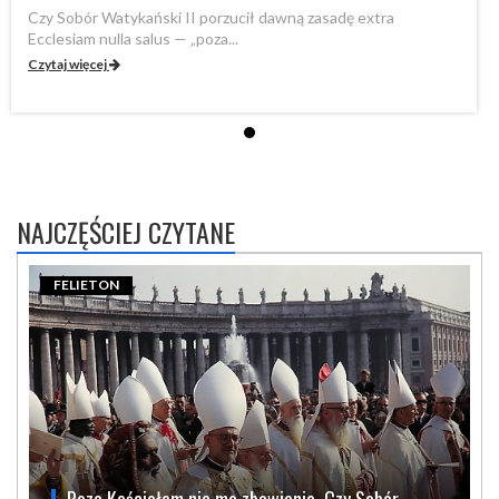
Czy Sobór Watykański II porzucił dawną zasadę extra
Cz
Ecclesiam nulla salus — „poza...
Ec
Czytaj więcej
Cz
NAJCZĘŚCIEJ CZYTANE
FELIETON
Poza Kościołem nie ma zbawienia. Czy Sobór