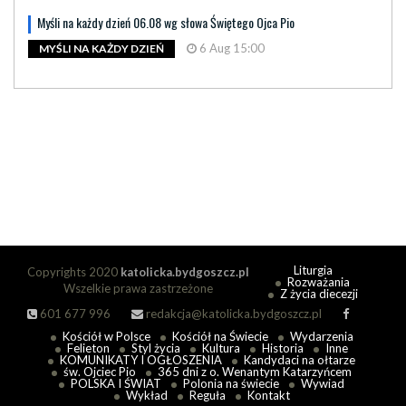
Myśli na każdy dzień 06.08 wg słowa Świętego Ojca Pio
6 Aug 15:00
MYŚLI NA KAŻDY DZIEŃ
Liturgia
Copyrights 2020
katolicka.bydgoszcz.pl
Rozważania
Wszelkie prawa zastrzeżone
Z życia diecezji
601 677 996
redakcja@katolicka.bydgoszcz.pl
Kościół w Polsce
Kościół na Świecie
Wydarzenia
Felieton
Styl życia
Kultura
Historia
Inne
KOMUNIKATY I OGŁOSZENIA
Kandydaci na ołtarze
św. Ojciec Pio
365 dni z o. Wenantym Katarzyńcem
POLSKA I ŚWIAT
Polonia na świecie
Wywiad
Wykład
Reguła
Kontakt