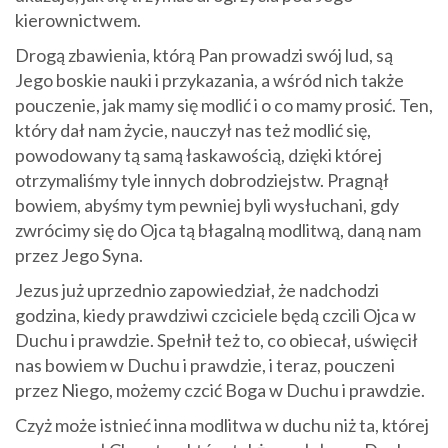
kierownictwem.
Drogą zbawienia, którą Pan prowadzi swój lud, są
Jego boskie nauki i przykazania, a wśród nich także
pouczenie, jak mamy się modlić i o co mamy prosić. Ten,
który dał nam życie, nauczył nas też modlić się,
powodowany tą samą łaskawością, dzięki której
otrzymaliśmy tyle innych dobrodziejstw. Pragnął
bowiem, abyśmy tym pewniej byli wysłuchani, gdy
zwrócimy się do Ojca tą błagalną modlitwą, daną nam
przez Jego Syna.
Jezus już uprzednio zapowiedział, że nadchodzi
godzina, kiedy prawdziwi czciciele będą czcili Ojca w
Duchu i prawdzie. Spełnił też to, co obiecał, uświęcił
nas bowiem w Duchu i prawdzie, i teraz, pouczeni
przez Niego, możemy czcić Boga w Duchu i prawdzie.
Czyż może istnieć inna modlitwa w duchu niż ta, której