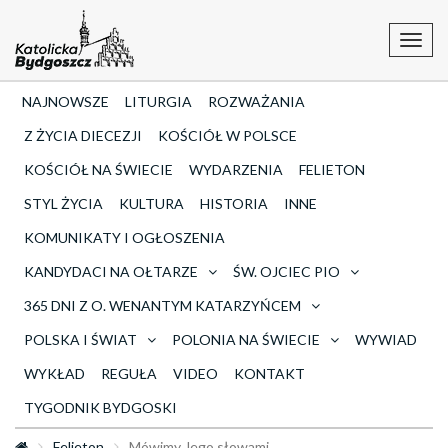
Toggl
navig
NAJNOWSZE
LITURGIA
ROZWAŻANIA
Z ŻYCIA DIECEZJI
KOŚCIÓŁ W POLSCE
KOŚCIÓŁ NA ŚWIECIE
WYDARZENIA
FELIETON
STYL ŻYCIA
KULTURA
HISTORIA
INNE
KOMUNIKATY I OGŁOSZENIA
KANDYDACI NA OŁTARZE
ŚW. OJCIEC PIO
365 DNI Z O. WENANTYM KATARZYŃCEM
POLSKA I ŚWIAT
POLONIA NA ŚWIECIE
WYWIAD
WYKŁAD
REGUŁA
VIDEO
KONTAKT
TYGODNIK BYDGOSKI
Felieton
Mówimy Jego słowami