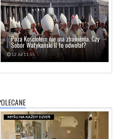
Poza Kościołem nie ma zbawienia. Czy
Sobór Watykański II to odwołał?
12 Jul 11:55
POLECANE
MYŚLI NA KAŻDY DZIEŃ