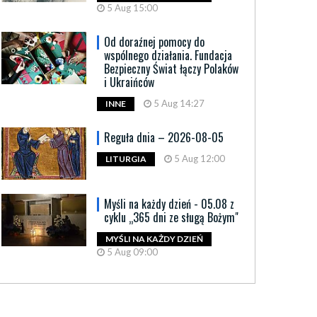
5 Aug 15:00
Od doraźnej pomocy do
wspólnego działania. Fundacja
Bezpieczny Świat łączy Polaków
i Ukraińców
5 Aug 14:27
INNE
Reguła dnia – 2026-08-05
5 Aug 12:00
LITURGIA
Myśli na każdy dzień - 05.08 z
cyklu „365 dni ze sługą Bożym"
MYŚLI NA KAŻDY DZIEŃ
5 Aug 09:00