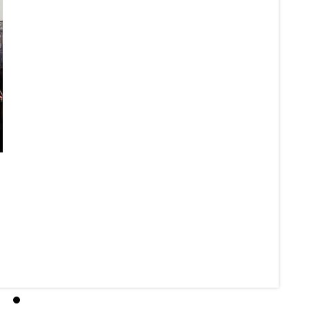
Poz
Sob
12 J
Czy So
Eccles
Czytaj