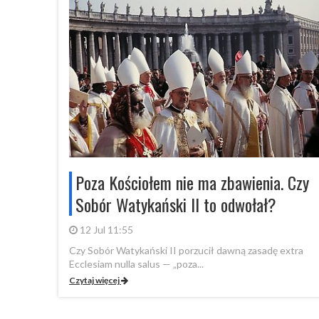
Poza Kościołem nie ma zbawienia. Czy
Sobór Watykański II to odwołał?
12 Jul 11:55
Czy Sobór Watykański II porzucił dawną zasadę extra
Ecclesiam nulla salus — „poza...
Czytaj więcej