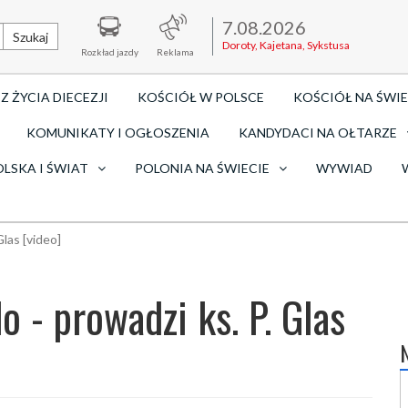
7.08.2026
Szukaj
Doroty, Kajetana, Sykstusa
Rozkład jazdy
Reklama
Z ŻYCIA DIECEZJI
KOŚCIÓŁ W POLSCE
KOŚCIÓŁ NA ŚWIE
KOMUNIKATY I OGŁOSZENIA
KANDYDACI NA OŁTARZE
OLSKA I ŚWIAT
POLONIA NA ŚWIECIE
WYWIAD
Glas [video]
o - prowadzi ks. P. Glas