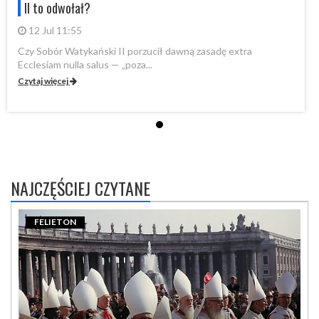
II to odwołał?
12 Jul 11:55
Czy Sobór Watykański II porzucił dawną zasadę extra
Cz
Ecclesiam nulla salus — „poza...
Ec
Czytaj więcej
Cz
NAJCZĘŚCIEJ CZYTANE
FELIETON