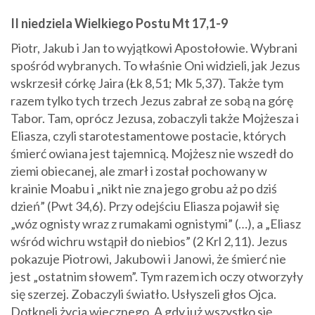
II niedziela Wielkiego Postu Mt 17,1-9
Piotr, Jakub i Jan to wyjątkowi Apostołowie. Wybrani
spośród wybranych. To właśnie Oni widzieli, jak Jezus
wskrzesił córkę Jaira (Łk 8,51; Mk 5,37). Także tym
razem tylko tych trzech Jezus zabrał ze sobą na górę
Tabor. Tam, oprócz Jezusa, zobaczyli także Mojżesza i
Eliasza, czyli starotestamentowe postacie, których
śmierć owiana jest tajemnicą. Mojżesz nie wszedł do
ziemi obiecanej, ale zmarł i został pochowany w
krainie Moabu i „nikt nie zna jego grobu aż po dziś
dzień” (Pwt 34,6). Przy odejściu Eliasza pojawił się
„wóz ognisty wraz z rumakami ognistymi” (…), a „Eliasz
wśród wichru wstąpił do niebios” (2 Krl 2,11). Jezus
pokazuje Piotrowi, Jakubowi i Janowi, że śmierć nie
jest „ostatnim słowem”. Tym razem ich oczy otworzyły
się szerzej. Zobaczyli światło. Usłyszeli głos Ojca.
Dotknęli życia wiecznego. A gdy już wszystko się