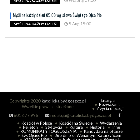
Wczoraj 09:00
MYŚLI NA KAŻDY DZIEŃ
Myśli na każdy dzień 05.08 wg słowa Świętego Ojca Pio
5 Aug 15:00
MYŚLI NA KAŻDY DZIEŃ
Liturgia
Copyrights 2020
katolicka.bydgoszcz.pl
Rozważania
Wszelkie prawa zastrzeżone
Z życia diecezji
601 677 996
redakcja@katolicka.bydgoszcz.pl
Kościół w Polsce
Kościół na Świecie
Wydarzenia
Felieton
Styl życia
Kultura
Historia
Inne
KOMUNIKATY I OGŁOSZENIA
Kandydaci na ołtarze
św. Ojciec Pio
365 dni z o. Wenantym Katarzyńcem
POLSKA I ŚWIAT
Polonia na świecie
Wywiad