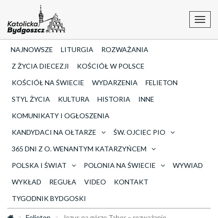
Toggl
navig
NAJNOWSZE
LITURGIA
ROZWAŻANIA
Z ŻYCIA DIECEZJI
KOŚCIÓŁ W POLSCE
KOŚCIÓŁ NA ŚWIECIE
WYDARZENIA
FELIETON
STYL ŻYCIA
KULTURA
HISTORIA
INNE
KOMUNIKATY I OGŁOSZENIA
KANDYDACI NA OŁTARZE
ŚW. OJCIEC PIO
365 DNI Z O. WENANTYM KATARZYŃCEM
POLSKA I ŚWIAT
POLONIA NA ŚWIECIE
WYWIAD
WYKŁAD
REGUŁA
VIDEO
KONTAKT
TYGODNIK BYDGOSKI
Felieton
Jezus na górze Tabor – rozważanie