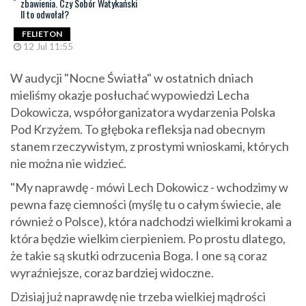
zbawienia. Czy Sobór Watykański
II to odwołał?
FELIETON
12 Jul 11:55
W audycji "Nocne Światła" w ostatnich dniach
mieliśmy okazje posłuchać wypowiedzi Lecha
Dokowicza, współorganizatora wydarzenia Polska
Pod Krzyżem. To głęboka refleksja nad obecnym
stanem rzeczywistym, z prostymi wnioskami, których
nie można nie widzieć.
"My naprawdę - mówi Lech Dokowicz - wchodzimy w
pewna fazę ciemności (myślę tu o całym świecie, ale
również o Polsce), która nadchodzi wielkimi krokami a
która będzie wielkim cierpieniem. Po prostu dlatego,
że takie są skutki odrzucenia Boga. I one są coraz
wyraźniejsze, coraz bardziej widoczne.
Dzisiaj już naprawdę nie trzeba wielkiej mądrości