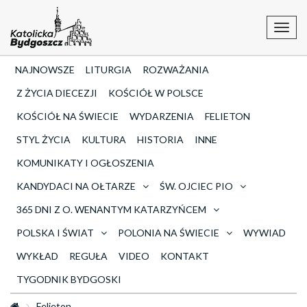
Toggl
navig
NAJNOWSZE
LITURGIA
ROZWAŻANIA
Z ŻYCIA DIECEZJI
KOŚCIÓŁ W POLSCE
KOŚCIÓŁ NA ŚWIECIE
WYDARZENIA
FELIETON
STYL ŻYCIA
KULTURA
HISTORIA
INNE
KOMUNIKATY I OGŁOSZENIA
KANDYDACI NA OŁTARZE
ŚW. OJCIEC PIO
365 DNI Z O. WENANTYM KATARZYŃCEM
POLSKA I ŚWIAT
POLONIA NA ŚWIECIE
WYWIAD
WYKŁAD
REGUŁA
VIDEO
KONTAKT
TYGODNIK BYDGOSKI
Felieton