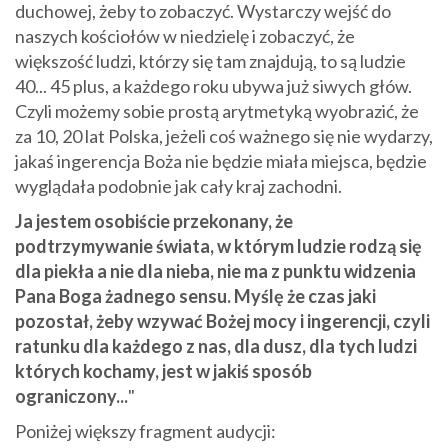
duchowej, żeby to zobaczyć. Wystarczy wejść do
naszych kościołów w niedzielę i zobaczyć, że
większość ludzi, którzy się tam znajdują, to są ludzie
40... 45 plus, a każdego roku ubywa już siwych głów.
Czyli możemy sobie prostą arytmetyką wyobrazić, że
za 10, 20 lat Polska, jeżeli coś ważnego się nie wydarzy,
jakaś ingerencja Boża nie będzie miała miejsca, będzie
wyglądała podobnie jak cały kraj zachodni.
Ja jestem osobiście przekonany, że
podtrzymywanie świata, w którym ludzie rodzą się
dla piekła a nie dla nieba, nie ma z punktu widzenia
Pana Boga żadnego sensu. Myślę że czas jaki
pozostał, żeby wzywać Bożej mocy i ingerencji, czyli
ratunku dla każdego z nas, dla dusz, dla tych ludzi
których kochamy, jest w jakiś sposób
ograniczony...
"
Poniżej większy fragment audycji: