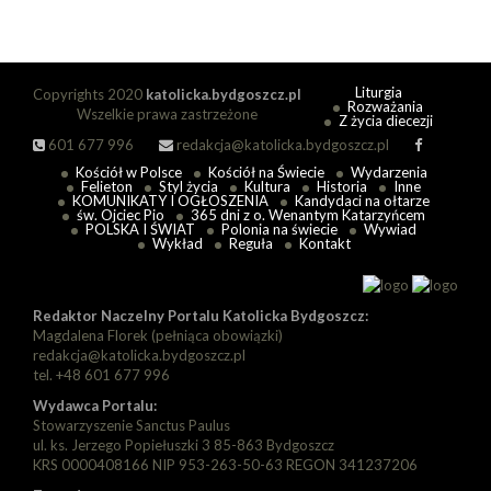
Liturgia
Copyrights 2020
katolicka.bydgoszcz.pl
Rozważania
Wszelkie prawa zastrzeżone
Z życia diecezji
601 677 996
redakcja@katolicka.bydgoszcz.pl
Kościół w Polsce
Kościół na Świecie
Wydarzenia
Felieton
Styl życia
Kultura
Historia
Inne
KOMUNIKATY I OGŁOSZENIA
Kandydaci na ołtarze
św. Ojciec Pio
365 dni z o. Wenantym Katarzyńcem
POLSKA I ŚWIAT
Polonia na świecie
Wywiad
Wykład
Reguła
Kontakt
Redaktor Naczelny Portalu Katolicka Bydgoszcz:
Magdalena Florek (pełniąca obowiązki)
redakcja@katolicka.bydgoszcz.pl
tel. +48 601 677 996
Wydawca Portalu:
Stowarzyszenie Sanctus Paulus
ul. ks. Jerzego Popiełuszki 3 85-863 Bydgoszcz
KRS 0000408166 NIP 953-263-50-63 REGON 341237206