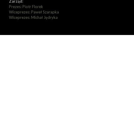
Zarząd:
Prezes: Piotr Florek
Wiceprezes: Paweł Szarapka
Wiceprezes: Michał Jędryka