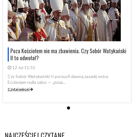
i
Poza Kościołem nie ma zbawienia. Czy Sobór Watykański
II to odwołał?
12 Jul 11:55
Czy Sobór Watykański II porzucił dawną zasadę extra
Cz
Ecclesiam nulla salus — „poza...
Ec
Czytaj więcej
Cz
NAJCZĘŚCIEJ CZYTANE