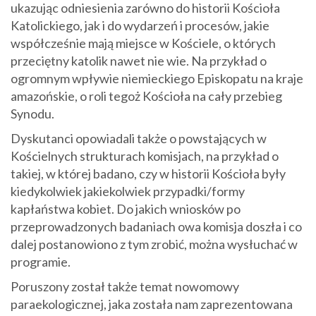
ukazując odniesienia zarówno do historii Kościoła
Katolickiego, jak i do wydarzeń i procesów, jakie
współcześnie mają miejsce w Kościele, o których
przeciętny katolik nawet nie wie. Na przykład o
ogromnym wpływie niemieckiego Episkopatu na kraje
amazońskie, o roli tegoż Kościoła na cały przebieg
Synodu.
Dyskutanci opowiadali także o powstających w
Kościelnych strukturach komisjach, na przykład o
takiej, w której badano, czy w historii Kościoła były
kiedykolwiek jakiekolwiek przypadki/formy
kapłaństwa kobiet. Do jakich wniosków po
przeprowadzonych badaniach owa komisja doszła i co
dalej postanowiono z tym zrobić, można wysłuchać w
programie.
Poruszony został także temat nowomowy
paraekologicznej, jaka została nam zaprezentowana