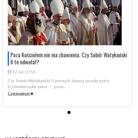
i
Poza Kościołem nie ma zbawienia. Czy Sobór Watykański
II to odwołał?
12 Jul 11:55
Czy Sobór Watykański II porzucił dawną zasadę extra
Cz
Ecclesiam nulla salus — „poza...
Ec
Czytaj więcej
Cz