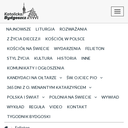
Toggl
navig
NAJNOWSZE
LITURGIA
ROZWAŻANIA
Z ŻYCIA DIECEZJI
KOŚCIÓŁ W POLSCE
KOŚCIÓŁ NA ŚWIECIE
WYDARZENIA
FELIETON
STYL ŻYCIA
KULTURA
HISTORIA
INNE
KOMUNIKATY I OGŁOSZENIA
KANDYDACI NA OŁTARZE
ŚW. OJCIEC PIO
365 DNI Z O. WENANTYM KATARZYŃCEM
POLSKA I ŚWIAT
POLONIA NA ŚWIECIE
WYWIAD
WYKŁAD
REGUŁA
VIDEO
KONTAKT
TYGODNIK BYDGOSKI
Felieton