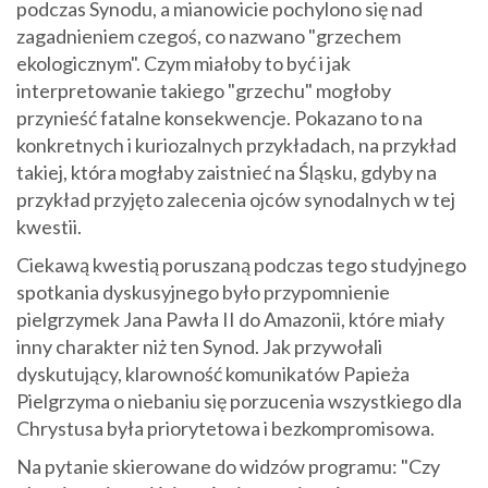
podczas Synodu, a mianowicie pochylono się nad
zagadnieniem czegoś, co nazwano "grzechem
ekologicznym". Czym miałoby to być i jak
interpretowanie takiego "grzechu" mogłoby
przynieść fatalne konsekwencje. Pokazano to na
konkretnych i kuriozalnych przykładach, na przykład
takiej, która mogłaby zaistnieć na Śląsku, gdyby na
przykład przyjęto zalecenia ojców synodalnych w tej
kwestii.
Ciekawą kwestią poruszaną podczas tego studyjnego
spotkania dyskusyjnego było przypomnienie
pielgrzymek Jana Pawła II do Amazonii, które miały
inny charakter niż ten Synod. Jak przywołali
dyskutujący, klarowność komunikatów Papieża
Pielgrzyma o niebaniu się porzucenia wszystkiego dla
Chrystusa była priorytetowa i bezkompromisowa.
Na pytanie skierowane do widzów programu: "Czy