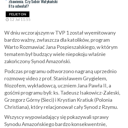
zbawienia. Czy Sobór Watykański
II to odwołał?
FELIETON
12 Jul 11:55
W dniu wczorajszym w TVP 1 został wyemitowany
bardzo ważny, zwłaszcza dla katolików, program
Warto Rozmawiać Jana Pospieszalskiego, w którym
tematem był budzący wiele niepokoju właśnie
zakończony Synod Amazoński.
Podczas programu odtworzono nagraną uprzednio
rozmowę video z prof. Stanisławem Grygielem,
filozofem, wykładowcą, uczniem Jana Pawła II, a
gośćmi programu byli: ks. Tadeusz Isakowicz-Zaleski,
Grzegorz Górny (Sieci) i Krystian Kratiuk (Polonia
Christiana), który relacjonował cały Synod z Rzymu.
Wszyscy wypowiadający się pokazywali sprawy
Synodu Amazońskiego bardzo konsekwentnie,