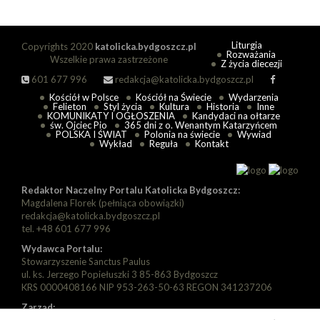
Liturgia
Copyrights 2020
katolicka.bydgoszcz.pl
Rozważania
Wszelkie prawa zastrzeżone
Z życia diecezji
601 677 996
redakcja@katolicka.bydgoszcz.pl
Kościół w Polsce
Kościół na Świecie
Wydarzenia
Felieton
Styl życia
Kultura
Historia
Inne
KOMUNIKATY I OGŁOSZENIA
Kandydaci na ołtarze
św. Ojciec Pio
365 dni z o. Wenantym Katarzyńcem
POLSKA I ŚWIAT
Polonia na świecie
Wywiad
Wykład
Reguła
Kontakt
Redaktor Naczelny Portalu Katolicka Bydgoszcz:
Magdalena Florek (pełniąca obowiązki)
redakcja@katolicka.bydgoszcz.pl
tel. +48 601 677 996
Wydawca Portalu:
Stowarzyszenie Sanctus Paulus
ul. ks. Jerzego Popiełuszki 3 85-863 Bydgoszcz
KRS 0000408166 NIP 953-263-50-63 REGON 341237206
Zarząd: