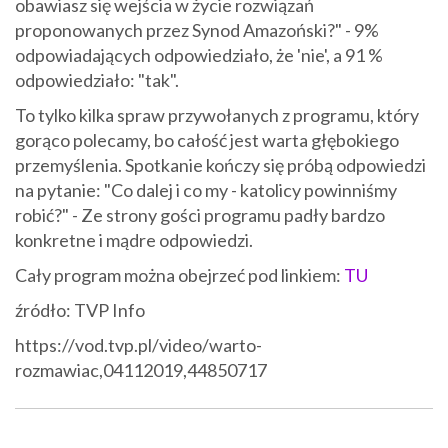
obawiasz się wejścia w życie rozwiązań
proponowanych przez Synod Amazoński?" - 9%
odpowiadających odpowiedziało, że 'nie', a 91 %
odpowiedziało: "tak".
To tylko kilka spraw przywołanych z programu, który
gorąco polecamy, bo całość jest warta głębokiego
przemyślenia. Spotkanie kończy się próbą odpowiedzi
na pytanie: "Co dalej i co my - katolicy powinniśmy
robić?" - Ze strony gości programu padły bardzo
konkretne i mądre odpowiedzi.
Cały program można obejrzeć pod linkiem:
TU
źródło: TVP Info
https://vod.tvp.pl/video/warto-
rozmawiac,04112019,44850717