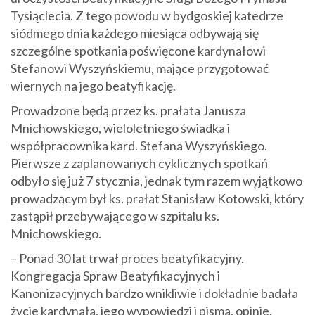
Tysiąclecia. Z tego powodu w bydgoskiej katedrze
siódmego dnia każdego miesiąca odbywają się
szczególne spotkania poświęcone kardynałowi
Stefanowi Wyszyńskiemu, mające przygotować
wiernych na jego beatyfikację.
Prowadzone będą przez ks. prałata Janusza
Mnichowskiego, wieloletniego świadka i
współpracownika kard. Stefana Wyszyńskiego.
Pierwsze z zaplanowanych cyklicznych spotkań
odbyło się już 7 stycznia, jednak tym razem wyjątkowo
prowadzącym był ks. prałat Stanisław Kotowski, który
zastąpił przebywającego w szpitalu ks.
Mnichowskiego.
– Ponad 30 lat trwał proces beatyfikacyjny.
Kongregacja Spraw Beatyfikacyjnych i
Kanonizacyjnych bardzo wnikliwie i dokładnie badała
życie kardynała, jego wypowiedzi i pisma, opinie,