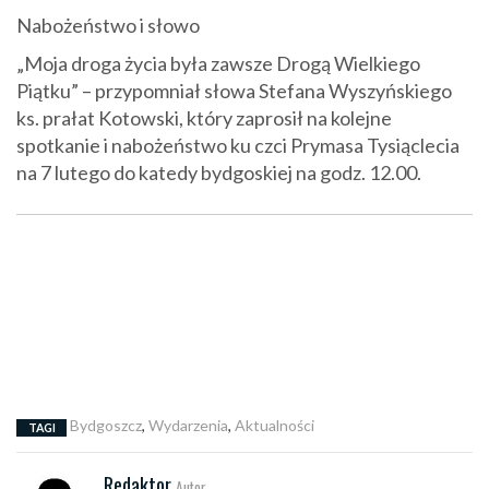
Nabożeństwo i słowo
„Moja droga życia była zawsze Drogą Wielkiego
Piątku” – przypomniał słowa Stefana Wyszyńskiego
ks. prałat Kotowski, który zaprosił na kolejne
spotkanie i nabożeństwo ku czci Prymasa Tysiąclecia
na 7 lutego do katedy bydgoskiej na godz. 12.00.
Bydgoszcz
,
Wydarzenia
,
Aktualności
TAGI
Redaktor
Autor