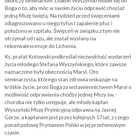
ukończy seminarium. Diakon Wyszyński modlił się do
Boga o to, aby móc w swoim życiu odprawić chociaż
jedną Mszę świętą. Na tydzień przed święceniami
zdiagnozowano u niego tyfus i zapalenie płuc i
położono w szpitalu. Święceń w związku z tym nie
otrzymał od razu, ale został wysłany na
rekonwalescencje do Lichenia.
Ks. prałat Kotowski podkreślał niezwykłość wydarzeń
życia młodego Stefana Wyszyńskiego, które zawsze
naznaczone były obecnością Maryi. Oto
seminarzysta, którego stan zdrowia wskazuje na
krótkie życie, prosi Boga za wstawiennictwem Maryi o
możliwość odprawienia choćby jednej Mszy św. -
choroba nie tylko ustępuje, ale młody kapłan
Wyszyński Mszę Prymicyjną odprawia na Jasnej
Górze, a kapłanem jest przez kolejnych 57 lat, z czego
ponad połowę Prymasem Polski w jej przełomowym
czasie.