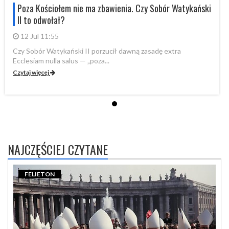
i
Poza Kościołem nie ma zbawienia. Czy Sobór Watykański
II to odwołał?
12 Jul 11:55
Czy Sobór Watykański II porzucił dawną zasadę extra
Cz
Ecclesiam nulla salus — „poza...
Ec
Czytaj więcej
Cz
NAJCZĘŚCIEJ CZYTANE
FELIETON