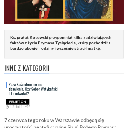
Ks. prałat Kotowski przypomniał kilka zadziwiających
faktów z życia Prymasa Tysiąclecia, który pochodził z
bardzo ubogiej rodziny i wcześnie stracił matkę.
INNE Z KATEGORII
Poza Kościołem nie ma
zbawienia. Czy Sobór Watykański
II to odwołał?
FELIETON
12 Jul 11:55
7 czerwca tego roku w Warszawie odbędą się
uroczystości beatyfikacyjne Sługi Bożego Prymasa