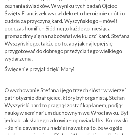
zeznania świadków. W wyniku tych badań Ojciec
Święty Franciszek wydał dekret o heroizmie cnót i o
cudzie za przyczyną kard. Wyszyńskiego – mówił
podczas homilii. – Siódmego każdego miesiąca
gromadzimy się na nabożeństwie ku czci kard. Stefana
Wyszyńskiego, także po to, aby jak najlepiej się
przygotować do dobrego przeżycia tego wielkiego
wydarzenia.
Święcenie przyjął dzięki Maryi
O wychowanie Stefana i jego trzech sióstr w wierze i
patriotyzmie dbał ojciec, który był organistą. Stefan
Wyszyński bardzo pragnął zostać kapłanem, podjął
naukę w seminarium duchownym we Włocławku. Był
jednak tak słabego zdrowia – opowiadał ks. Kotowski
– że nie dawano mu nadziei nawet na to, że w ogóle