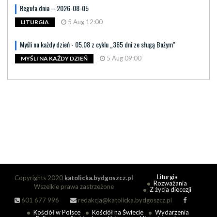
Reguła dnia – 2026-08-05
5 Aug 12:00
LITURGIA
Myśli na każdy dzień - 05.08 z cyklu „365 dni ze sługą Bożym"
5 Aug 09:00
MYŚLI NA KAŻDY DZIEŃ
Liturgia
Copyrights 2020
katolicka.bydgoszcz.pl
Rozważania
Wszelkie prawa zastrzeżone
Z życia diecezji
601 677 996
redakcja@katolicka.bydgoszcz.pl
Kościół w Polsce
Kościół na Świecie
Wydarzenia