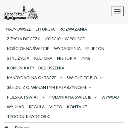
Toggl
navig
NAJNOWSZE
LITURGIA
ROZWAŻANIA
Z ŻYCIA DIECEZJI
KOŚCIÓŁ W POLSCE
KOŚCIÓŁ NA ŚWIECIE
WYDARZENIA
FELIETON
STYL ŻYCIA
KULTURA
HISTORIA
INNE
KOMUNIKATY I OGŁOSZENIA
KANDYDACI NA OŁTARZE
ŚW. OJCIEC PIO
365 DNI Z O. WENANTYM KATARZYŃCEM
POLSKA I ŚWIAT
POLONIA NA ŚWIECIE
WYWIAD
WYKŁAD
REGUŁA
VIDEO
KONTAKT
TYGODNIK BYDGOSKI
Felieton