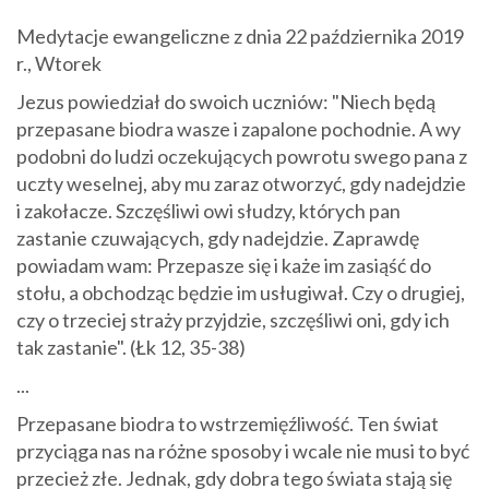
Medytacje ewangeliczne z dnia 22 października 2019
r., Wtorek
Jezus powiedział do swoich uczniów: "Niech będą
przepasane biodra wasze i zapalone pochodnie. A wy
podobni do ludzi oczekujących powrotu swego pana z
uczty weselnej, aby mu zaraz otworzyć, gdy nadejdzie
i zakołacze. Szczęśliwi owi słudzy, których pan
zastanie czuwających, gdy nadejdzie. Zaprawdę
powiadam wam: Przepasze się i każe im zasiąść do
stołu, a obchodząc będzie im usługiwał. Czy o drugiej,
czy o trzeciej straży przyjdzie, szczęśliwi oni, gdy ich
tak zastanie". (Łk 12, 35-38)
...
Przepasane biodra to wstrzemięźliwość. Ten świat
przyciąga nas na różne sposoby i wcale nie musi to być
przecież złe. Jednak, gdy dobra tego świata stają się