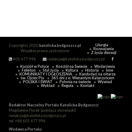
Liturgia
Copyrights 2020
katolicka.bydgoszcz.pl
Rozważania
Wszelkie prawa zastrzeżone
Z życia diecezji
601 677 996
redakcja@katolicka.bydgoszcz.pl
Kościół w Polsce
Kościół na Świecie
Wydarzenia
Felieton
Styl życia
Kultura
Historia
Inne
KOMUNIKATY I OGŁOSZENIA
Kandydaci na ołtarze
św. Ojciec Pio
365 dni z o. Wenantym Katarzyńcem
POLSKA I ŚWIAT
Polonia na świecie
Wywiad
Wykład
Reguła
Kontakt
Redaktor Naczelny Portalu Katolicka Bydgoszcz:
Magdalena Florek (pełniąca obowiązki)
redakcja@katolicka.bydgoszcz.pl
tel. +48 601 677 996
Wydawca Portalu: