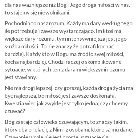
dla nas ważniejsze niż Bóg i Jego droga miłości w nas,
to stajemy się niewolnikami.
Pochodnia to nasz rozum. Każdy ma dary według tego
ile potrzebuje i zawsze wystarczająco. Im ktoś ma
większe dary rozumu, tym intensywniejsza jest jego
służba miłości. To nie znaczy że potrafi kochać
bardziej. Każdy kto w Bogu ma źródło swej miłości,
kocha najbardziej. Chodzi raczej o skomplikowane
sytuacje, w których ten z darami większymi rozumu
jest stawiany.
Nie ma drogi lepszej, czy gorszej, każda droga życia ma
być najlepsza, bo miłość jest zawsze doskonała.
Kwestia więc jak zwykle jest tylko jedna, czy chcemy
czuwać?
Bóg zastaje człowieka czuwającym, to znaczy takim,
który dba o relację z Nim i z osobami, które są mu dane.
Czuwanie wcale nie jest proste, sytuacje się