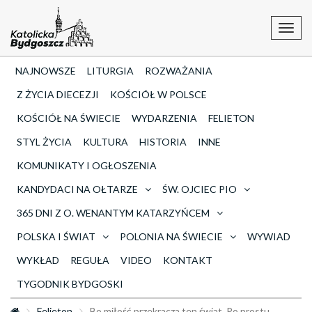
Toggl
navig
NAJNOWSZE
LITURGIA
ROZWAŻANIA
Z ŻYCIA DIECEZJI
KOŚCIÓŁ W POLSCE
KOŚCIÓŁ NA ŚWIECIE
WYDARZENIA
FELIETON
STYL ŻYCIA
KULTURA
HISTORIA
INNE
KOMUNIKATY I OGŁOSZENIA
KANDYDACI NA OŁTARZE
ŚW. OJCIEC PIO
365 DNI Z O. WENANTYM KATARZYŃCEM
POLSKA I ŚWIAT
POLONIA NA ŚWIECIE
WYWIAD
WYKŁAD
REGUŁA
VIDEO
KONTAKT
TYGODNIK BYDGOSKI
Felieton
Bo miłość przekracza ten świat. Po prostu.