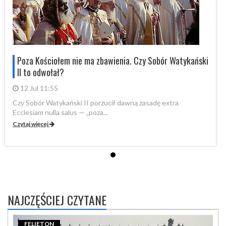
i
Poza Kościołem nie ma zbawienia. Czy Sobór Watykański
II to odwołał?
12 Jul 11:55
Czy Sobór Watykański II porzucił dawną zasadę extra
Cz
Ecclesiam nulla salus — „poza...
Ec
Czytaj więcej
Cz
NAJCZĘŚCIEJ CZYTANE
FELIETON