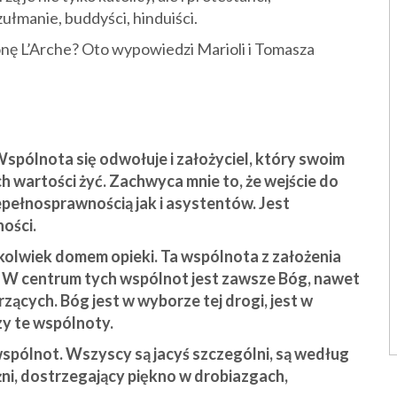
ułmanie, buddyści, hinduiści.
onę L’Arche? Oto wypowiedzi Marioli i Tomasza
spólnota się odwołuje i założyciel, który swoim
 wartości żyć. Zachwyca mnie to, że wejście do
pełnosprawnością jak i asystentów. Jest
ości.
olwiek domem opieki. Ta wspólnota z założenia
je. W centrum tych wspólnot jest zawsze Bóg, nawet
rzących. Bóg jest w wyborze tej drogi, jest w
y te wspólnoty.
spólnot. Wszyscy są jacyś szczególni, są według
żni, dostrzegający piękno w drobiazgach,