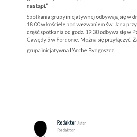
nastąpi.”
Spotkania grupy inicjatywnej odbywają się w d
18.00 w kościele pod wezwaniem św. Jana przy ul
część spotkania od godz. 19.30 odbywa się w P
Gawędy 5 w Fordonie. Można się przyłączyć. 
grupa inicjatywna L'Arche Bydgoszcz
Redaktor
Autor
Redaktor