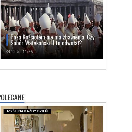
Poza Kościołem nie ma zbawienia. Czy
Sobór Watykański II to odwołał?
12 Jul 11:55
POLECANE
MYŚLI NA KAŻDY DZIEŃ