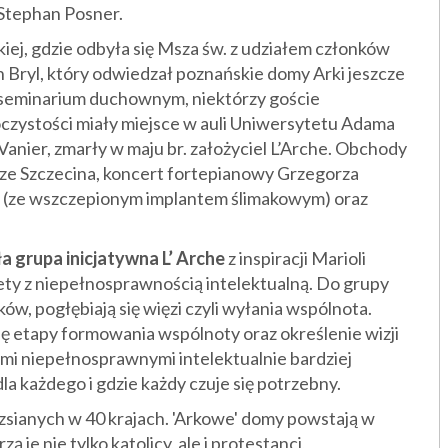
Stephan Posner.
ej, gdzie odbyła się Msza św. z udziałem członków
n Bryl, który odwiedzał poznańskie domy Arki jeszcze
 w seminarium duchownym, niektórzy goście
czystości miały miejsce w auli Uniwersytetu Adama
anier, zmarły w maju br. założyciel L’Arche. Obchody
ze Szczecina, koncert fortepianowy Grzegorza
ą (ze wszczepionym implantem ślimakowym) oraz
a grupa inicjatywna L’ Arche
z inspiracji Marioli
iety z niepełnosprawnością intelektualną. Do grupy
ów, pogłębiają się więzi czyli wyłania wspólnota.
ę etapy formowania wspólnoty oraz określenie wizji
ami niepełnosprawnymi intelektualnie bardziej
la każdego i gdzie każdy czuje się potrzebny.
zsianych w 40 krajach. 'Arkowe' domy powstają w
ą je nie tylko katolicy, ale i protestanci,