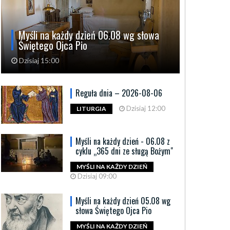
Myśli na każdy dzień 06.08 wg słowa
Świętego Ojca Pio
Dzisiaj 15:00
Reguła dnia – 2026-08-06
Dzisiaj 12:00
LITURGIA
Myśli na każdy dzień - 06.08 z
cyklu „365 dni ze sługą Bożym"
MYŚLI NA KAŻDY DZIEŃ
Dzisiaj 09:00
Myśli na każdy dzień 05.08 wg
słowa Świętego Ojca Pio
MYŚLI NA KAŻDY DZIEŃ