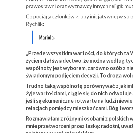
prawosławni oraz wyznawcy innych religii: muz
Co pociąga członków grupy inicjatywnej w str
Rychlik:
Mariola:
„Przede wszystkim wartości, do których ta W
życiem dał świadectwo, że można według tych
wspólnoty jest wyborem, zarówno osób z nie
świadomym podjęciem decyzji. To droga woln
Trudno taką wspólnotę porównywać z jakimk
żyje wartościami, ciągle się do nich odwołu
jeśli są ekumeniczne i otwarte na ludzi niewie
relacjach pomiędzy mieszkańcami. Bóg tworz
Rozmawiałam z różnymi osobami z polskich w
mnie przetworzeni przez łaskę: radośni, uwa