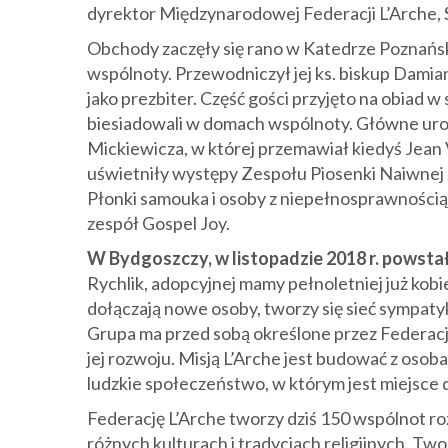
dyrektor Międzynarodowej Federacji L’Arche, 
Obchody zaczęły się rano w Katedrze Poznański
wspólnoty. Przewodniczył jej ks. biskup Damia
jako prezbiter. Część gości przyjęto na obiad
biesiadowali w domach wspólnoty. Główne uro
Mickiewicza, w której przemawiał kiedyś Jean V
uświetniły występy Zespołu Piosenki Naiwnej 
Płonki samouka i osoby z niepełnosprawności
zespół Gospel Joy.
W Bydgoszczy, w listopadzie 2018 r. powstał
Rychlik, adopcyjnej mamy pełnoletniej już kob
dołączają nowe osoby, tworzy się sieć sympatyk
Grupa ma przed sobą określone przez Federacj
jej rozwoju. Misją L’Arche jest budować z osob
ludzkie społeczeństwo, w którym jest miejsce d
Federację L’Arche tworzy dziś 150 wspólnot ro
różnych kulturach i tradycjach religijnych. Tworz