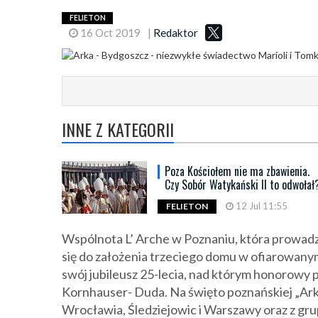
FELIETON
16 Oct 2019
|
Redaktor
INNE Z KATEGORII
Poza Kościołem nie ma zbawienia.
Czy Sobór Watykański II to odwołał
12 Jul 11:55
FELIETON
Wspólnota L’ Arche w Poznaniu, która prowa
się do założenia trzeciego domu w ofiarowany
swój jubileusz 25-lecia, nad którym honorowy
Kornhauser- Duda. Na święto poznańskiej „Arki
Wrocławia, Śledziejowic i Warszawy oraz z grup