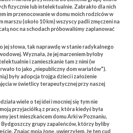
 fizycznie lub intelektualnie. Zabrakło dla nich
em im przenocowanie w domu moich rodziców w
 marszu (około 10 km) wszyscy padli zmęczeni na
 całą noc na schodach próbowaliśmy zaplanować
o jej słowa, tak naprawdę w stanie radykalnego
zawodowej. Wyznała, że jej marzeniem byłoby
lektualnie i zamieszkanie tam z nimi (w
wało to jako „niepubliczny dom wariatów”).
ą) były adopcja trojga dzieci i założenie
cia w świetlicy terapeutycznej przy naszej
ziała wiele o tej idei i mocniej się tym nie
ją przyjaciółką z pracy, która kiedyś była
najomy jest mieszkańcem domu Arki w Poznaniu,
 Bydgoszczy grupy zapaleńców, którzy byliby
cie. Znając moją żonę, uwierzyłem, że ten cud