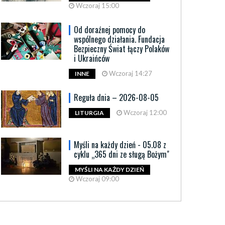
Wczoraj 15:00
Od doraźnej pomocy do
wspólnego działania. Fundacja
Bezpieczny Świat łączy Polaków
i Ukraińców
Wczoraj 14:27
INNE
Reguła dnia – 2026-08-05
Wczoraj 12:00
LITURGIA
Myśli na każdy dzień - 05.08 z
cyklu „365 dni ze sługą Bożym"
MYŚLI NA KAŻDY DZIEŃ
Wczoraj 09:00