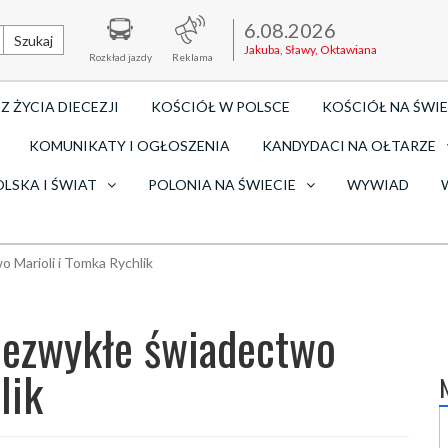
6.08.2026
Szukaj
Jakuba, Sławy, Oktawiana
Rozkład jazdy
Reklama
Z ŻYCIA DIECEZJI
KOŚCIÓŁ W POLSCE
KOŚCIÓŁ NA ŚWIE
KOMUNIKATY I OGŁOSZENIA
KANDYDACI NA OŁTARZE
OLSKA I ŚWIAT
POLONIA NA ŚWIECIE
WYWIAD
o Marioli i Tomka Rychlik
niezwykłe świadectwo
lik