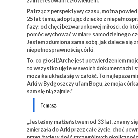
zainteresowani człowiekiem.
Patrząc z perspektywy czasu, można powied
25 lat temu, adoptując dziecko z niepełnos
fazy: od chęci bezwarunkowej miłości, do któ
pomóc wychować w miarę samodzielnego człow
Jestem zdumiona sama sobą, jak dalece się z
niepełnosprawnością córki.
To, co głosi L’Arche jest potwierdzeniem mo
to wszystko ujęte w swoich dokumentach i st
mozaika układa się w całość. To najlepsze m
Arki w Bydgoszczy ufam Bogu, że moja córka 
sam się nią zajmie.”
Tomasz:
„Jesteśmy małżeństwem od 33 lat, znamy się 
zmierzała do Arki przez całe życie, choć pew
przez życie w dość szczególnych okolicznośc