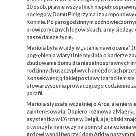
10 osób, prawie wszystkich niepełnosprawnych
noclegu w Domu Pielgrzyma i zaproponował
Koninie. Po parogodzinnym późnowieczornym
prowizorycznych legowiskach, a my siedząc
nasze dalsze życie.
Mariola była wtedy w „stanie nawrócenia” (t
pogłębienia wiary) i nie myślała o karierze 
zbudowanie domu dla niepełnosprawnych inte
rodzinnych uszczypliwych anegdotach przetr
Konsekwencją takiej postawy (zaraziłem się ni
stowarzyszenia prowadzącego codzienne zaję
parafii.
Mariola słyszała wcześniej o Arce, ale nie wied
zainteresowała. Dopiero rozmowa z Magdą, mo
asystentką w L’Arche w Belgii, a jej bliski z
otworzyła nam oczy na pomysł znalezienia w
gotowi współtworzyć dom Arki w naszym mieś