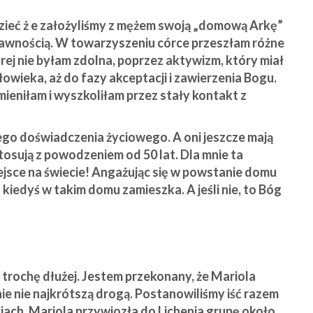
zieć ż e założyliśmy z mężem swoją „domową Arkę”
prawnością. W towarzyszeniu córce przeszłam różne
rej nie byłam zdolna, poprzez aktywizm, który miał
ieka, aż do fazy akceptacji i zawierzenia Bogu.
mieniłam i wyszkoliłam przez stały kontakt z
jego doświadczenia życiowego. A oni jeszcze mają
osują z powodzeniem od 50 lat. Dla mnie ta
iejsce na świecie! Angażując się w powstanie domu
kiedyś w takim domu zamieszka. A jeśli nie, to Bóg
trochę dłużej. Jestem przekonany, że Mariola
nie nie najkrótszą drogą. Postanowiliśmy iść razem
iach. Mariola przywiozła do Lichenia grupę około