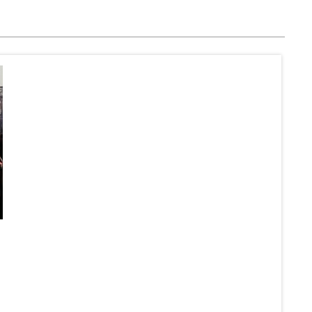
Poz
Sob
12 J
Czy So