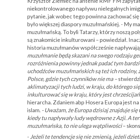
Krzysztof Ziemiec na antenie RMF FM zapytał
niekontrolowanego napływu nielegalnych imi
pytanie, jak wobec tego powinna zachować się 
było większej diaspory muzułmańskiej. - My ma
muzułmańską. To byli Tatarzy, którzy noszą pols
są znakomicie inkulturowani – powiedział. In
historia muzułmanów współcześnie napływający
muzułmanie będą skazani na swego rodzaju getto
rozróżnienia powinny jednak padać tym bardziej
uchodźców muzułmańskich są też ich rodziny, zn
Polsce, gdzie tych czynników nie ma –
stwierdzi
aklimatyzacji tych ludzi, w kraju, do którego s
inkulturować się w kraju, który jest chrześcija
hierarcha. Zdaniem abp Hosera Europa jest na
islam.
- Uważam, że Europa dzisiaj znajduje si
kiedy tu napływały ludy wędrowne z Azji. A t
muzułmańska, to nie ulega wątpliwości
– skon
-
Jeżeli te tendencje się nie zmienią, jeżeli dz