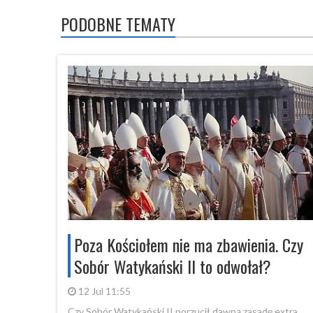
PODOBNE TEMATY
Poza Kościołem nie ma zbawienia. Czy
Sobór Watykański II to odwołał?
12 Jul 11:55
Czy Sobór Watykański II porzucił dawną zasadę extra