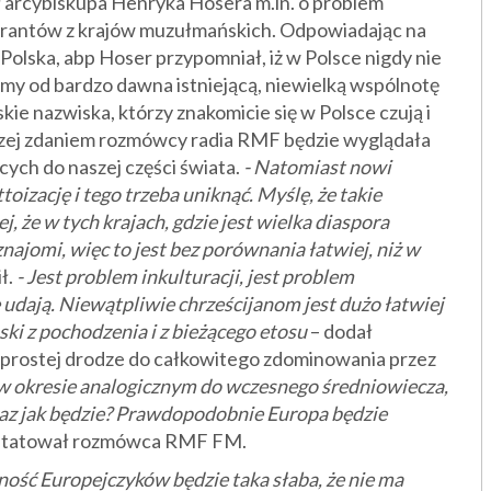
 arcybiskupa Henryka Hosera m.in. o problem
grantów z krajów muzułmańskich. Odpowiadając na
Polska, abp Hoser przypomniał, iż w Polsce nigdy nie
my od bardzo dawna istniejącą, niewielką wspólnotę
kie nazwiska, którzy znakomicie się w Polsce czują i
aczej zdaniem rozmówcy radia RMF będzie wyglądała
ch do naszej części świata.
- Natomiast nowi
izację i tego trzeba uniknąć. Myślę, że takie
, że w tych krajach, gdzie jest wielka diaspora
ajomi, więc to jest bez porównania łatwiej, niż w
ł.
- Jest problem inkulturacji, jest problem
ię udają. Niewątpliwie chrześcijanom jest dużo łatwiej
ński z pochodzenia i z bieżącego etosu
– dodał
 prostej drodze do całkowitego zdominowania przez
ę w okresie analogicznym do wczesnego średniowiecza,
eraz jak będzie? Prawdopodobnie Europa będzie
statował rozmówca RMF FM.
ietność Europejczyków będzie taka słaba, że nie ma