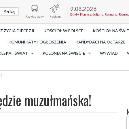
9.08.2026
Szukaj
Edyty, Klarysy, Juliana, Romana, Romu
Rozkład jazdy
Reklama
Z ŻYCIA DIECEZJI
KOŚCIÓŁ W POLSCE
KOŚCIÓŁ NA ŚWIE
KOMUNIKATY I OGŁOSZENIA
KANDYDACI NA OŁTARZE
OLSKA I ŚWIAT
POLONIA NA ŚWIECIE
WYWIAD
a!
ędzie muzułmańska!