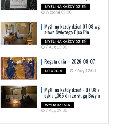
MYŚLI NA KAŻDY DZIEŃ
Wczoraj 09:00
Myśli na każdy dzień 07.08 wg
słowa Świętego Ojca Pio
MYŚLI NA KAŻDY DZIEŃ
7 Aug 15:00
Reguła dnia – 2026-08-07
7 Aug 12:00
LITURGIA
Myśli na każdy dzień - 07.08 z
cyklu „365 dni ze sługą Bożym
WYDARZENIA
7 Aug 09:00