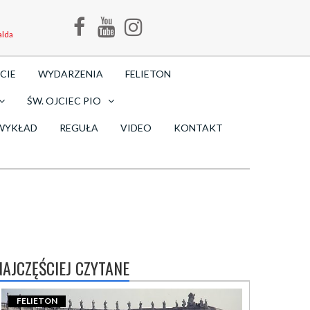
alda
CIE
WYDARZENIA
FELIETON
ŚW. OJCIEC PIO
WYKŁAD
REGUŁA
VIDEO
KONTAKT
NAJCZĘŚCIEJ CZYTANE
FELIETON