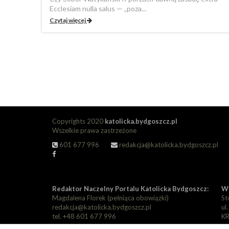
Ecclesiam nulla salus — „poza...
Czytaj więcej
Copyrights 2020
katolicka.bydgoszcz.pl
Wszelkie prawa zastrzeżone
601 677 996
redakcja@katolicka.bydgoszcz.pl
Redaktor Naczelny Portalu Katolicka Bydgoszcz:
Wy
Magdalena Florek (pełniąca obowiązki)
St
redakcja@katolicka.bydgoszcz.pl
ul
tel. +48 601 677 996
KR