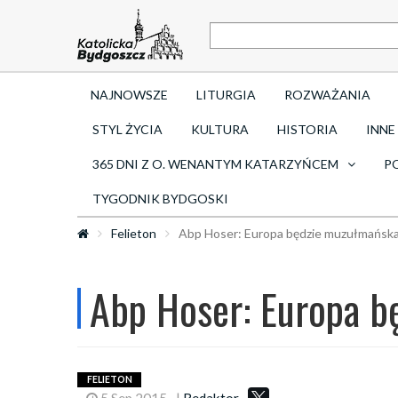
NAJNOWSZE
LITURGIA
ROZWAŻANIA
STYL ŻYCIA
KULTURA
HISTORIA
INNE
365 DNI Z O. WENANTYM KATARZYŃCEM
P
TYGODNIK BYDGOSKI
Felieton
Abp Hoser: Europa będzie muzułmańsk
Abp Hoser: Europa b
FELIETON
5 Sep 2015
|
Redaktor