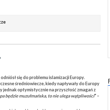
cze
?
dniósł się do problemu islamizacji Europy.
ą wczesne średniowiecze, kiedy napływały do Europy
rzy jednak optymistycznie na przyszłość zmagań z
a będzie muzułmańska, to nie ulega wątpliwości
” –