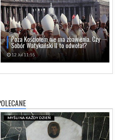
Poza Kościołem nie ma zbawienia. Czy
Sobór Watykański II to odwołał?
12 Jul 11:55
POLECANE
MYŚLI NA KAŻDY DZIEŃ