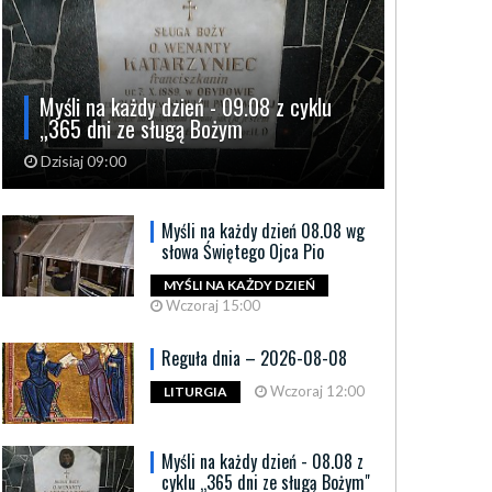
Myśli na każdy dzień - 09.08 z cyklu
„365 dni ze sługą Bożym
Dzisiaj 09:00
Myśli na każdy dzień 08.08 wg
słowa Świętego Ojca Pio
MYŚLI NA KAŻDY DZIEŃ
Wczoraj 15:00
Reguła dnia – 2026-08-08
Wczoraj 12:00
LITURGIA
Myśli na każdy dzień - 08.08 z
cyklu „365 dni ze sługą Bożym"