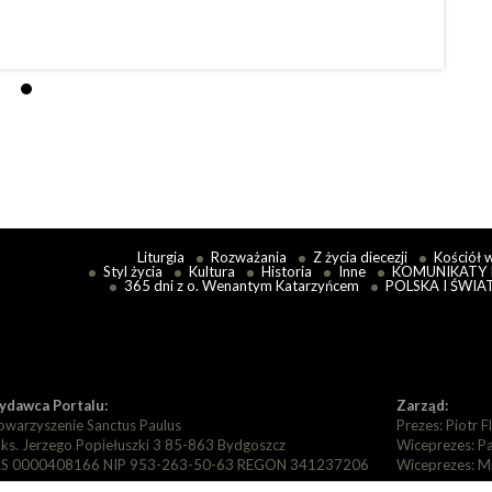
Eccles
Czytaj
Liturgia
Rozważania
Z życia diecezji
Kościół 
Styl życia
Kultura
Historia
Inne
KOMUNIKATY 
365 dni z o. Wenantym Katarzyńcem
POLSKA I ŚWIA
dawca Portalu:
Zarząd:
owarzyszenie Sanctus Paulus
Prezes: Piotr F
. ks. Jerzego Popiełuszki 3 85-863 Bydgoszcz
Wiceprezes: P
S 0000408166 NIP 953-263-50-63 REGON 341237206
Wiceprezes: M