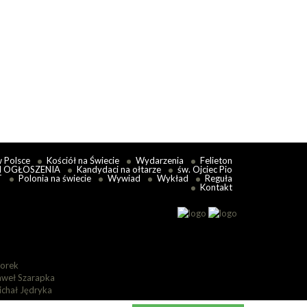
iam nulla salus — „poza...
 więcej
w Polsce
Kościół na Świecie
Wydarzenia
Felieton
I OGŁOSZENIA
Kandydaci na ołtarze
św. Ojciec Pio
T
Polonia na świecie
Wywiad
Wykład
Reguła
Kontakt
lorek
aweł Szarapka
ichał Jędryka