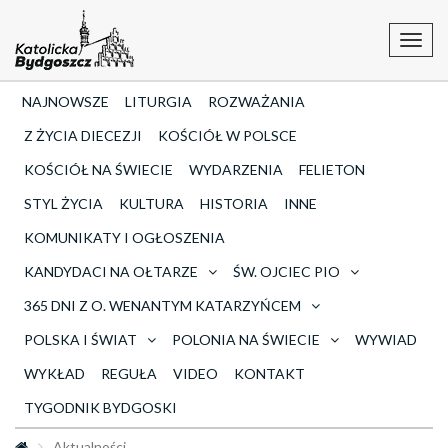
Toggl
navig
NAJNOWSZE
LITURGIA
ROZWAŻANIA
Z ŻYCIA DIECEZJI
KOŚCIÓŁ W POLSCE
KOŚCIÓŁ NA ŚWIECIE
WYDARZENIA
FELIETON
STYL ŻYCIA
KULTURA
HISTORIA
INNE
KOMUNIKATY I OGŁOSZENIA
KANDYDACI NA OŁTARZE
ŚW. OJCIEC PIO
365 DNI Z O. WENANTYM KATARZYŃCEM
POLSKA I ŚWIAT
POLONIA NA ŚWIECIE
WYWIAD
WYKŁAD
REGUŁA
VIDEO
KONTAKT
TYGODNIK BYDGOSKI
Aktualności