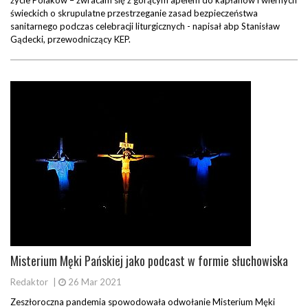
życie Polaków – zwracam się z gorącym apelem do kapłanów i wiernych
świeckich o skrupulatne przestrzeganie zasad bezpieczeństwa
sanitarnego podczas celebracji liturgicznych - napisał abp Stanisław
Gądecki, przewodniczący KEP.
Misterium Męki Pańskiej jako podcast w formie słuchowiska
Redaktor
|
26 Mar 2021
Zeszłoroczna pandemia spowodowała odwołanie Misterium Męki