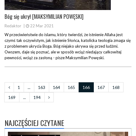
Bóg się ukrył [MAKSYMILIAN POWĘSKI]
Redaktor
|
22 Mar 2021
W przeciwieństwie do islamu, który twierdzi, że istnienie Allaha jest
czymś tak oczywistym, jak istnienie Słońca, katolicka teologia zmaga się
z problemem ukrycia Boga. Bóg niejako ukrywa się przed ludźmi.
Owszem, daje się poznać, ale w sposób wciąż niedający całkowitej
pewności, wciąż za zasłoną - pisze Maksymilian Powęski.
1
...
163
164
165
166
167
168
169
...
194
NAJCZĘŚCIEJ CZYTANE