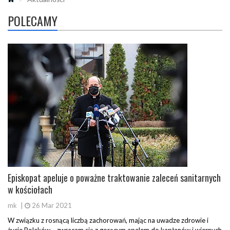
POLECAMY
Episkopat apeluje o poważne traktowanie zaleceń sanitarnych
w kościołach
mk
|
26 Mar 2021
W związku z rosnącą liczbą zachorowań, mając na uwadze zdrowie i