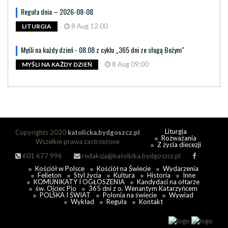
Reguła dnia – 2026-08-08
8 Aug 12:00
LITURGIA
Myśli na każdy dzień - 08.08 z cyklu „365 dni ze sługą Bożym"
8 Aug 09:00
MYŚLI NA KAŻDY DZIEŃ
Liturgia
Copyrights 2020
katolicka.bydgoszcz.pl
Rozważania
Wszelkie prawa zastrzeżone
Z życia diecezji
601 677 996
redakcja@katolicka.bydgoszcz.pl
Kościół w Polsce
Kościół na Świecie
Wydarzenia
Felieton
Styl życia
Kultura
Historia
Inne
KOMUNIKATY I OGŁOSZENIA
Kandydaci na ołtarze
św. Ojciec Pio
365 dni z o. Wenantym Katarzyńcem
POLSKA I ŚWIAT
Polonia na świecie
Wywiad
Wykład
Reguła
Kontakt