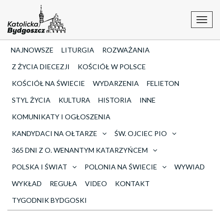
Toggl
navig
NAJNOWSZE
LITURGIA
ROZWAŻANIA
Z ŻYCIA DIECEZJI
KOŚCIÓŁ W POLSCE
KOŚCIÓŁ NA ŚWIECIE
WYDARZENIA
FELIETON
STYL ŻYCIA
KULTURA
HISTORIA
INNE
KOMUNIKATY I OGŁOSZENIA
KANDYDACI NA OŁTARZE
ŚW. OJCIEC PIO
365 DNI Z O. WENANTYM KATARZYŃCEM
POLSKA I ŚWIAT
POLONIA NA ŚWIECIE
WYWIAD
WYKŁAD
REGUŁA
VIDEO
KONTAKT
TYGODNIK BYDGOSKI