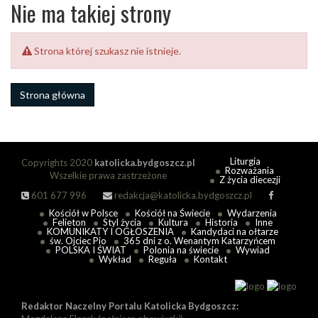
Nie ma takiej strony
Strona której szukasz nie istnieje.
Strona główna
Liturgia
Copyrights 2020
katolicka.bydgoszcz.pl
Rozważania
Wszelkie prawa zastrzeżone
Z życia diecezji
601 677 996
redakcja@katolicka.bydgoszcz.pl
Kościół w Polsce
Kościół na Świecie
Wydarzenia
Felieton
Styl życia
Kultura
Historia
Inne
KOMUNIKATY I OGŁOSZENIA
Kandydaci na ołtarze
św. Ojciec Pio
365 dni z o. Wenantym Katarzyńcem
POLSKA I ŚWIAT
Polonia na świecie
Wywiad
Wykład
Reguła
Kontakt
Redaktor Naczelny Portalu Katolicka Bydgoszcz: