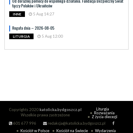
Od doraźnej pomocy do wspólnego działania. Fundacja Bezpieczny Świat
łączy Polaków i Ukraińców
5 Aug 14:27
INNE
Reguła dnia – 2026-08-05
5 Aug 12:00
LITURGIA
Liturgia
Copyrights 2020
katolicka.bydgoszcz.pl
Rozważania
Wszelkie prawa zastrzeżone
Z życia diecezji
601 677 996
redakcja@katolicka.bydgoszcz.pl
Kościół w Polsce
Kościół na Świecie
Wydarzenia