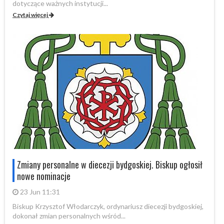
dotyczące ważnych instytucji...
pa
Czytaj więcej
Cz
Zmiany personalne w diecezji bydgoskiej. Biskup ogłosił
nowe nominacje
23 Jun 11:31
Biskup Krzysztof Włodarczyk, ordynariusz diecezji bydgoskiej,
dokonał zmian personalnych wśród...