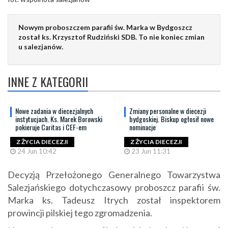
Nowym proboszczem parafii św. Marka w Bydgoszcz
został ks. Krzysztof Rudziński SDB. To nie koniec zmian
u salezjanów.
INNE Z KATEGORII
Nowe zadania w diecezjalnych
Zmiany personalne w diecezji
instytucjach. Ks. Marek Borowski
bydgoskiej. Biskup ogłosił nowe
pokieruje Caritas i CEF-em
nominacje
Z ŻYCIA DIECEZJI
Z ŻYCIA DIECEZJI
24 Jun 10:42
23 Jun 11:31
Decyzją Przełożonego Generalnego Towarzystwa
Salezjańskiego dotychczasowy proboszcz parafii św.
Marka ks. Tadeusz Itrych został inspektorem
prowincji pilskiej tego zgromadzenia.