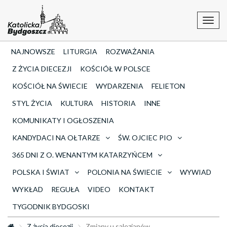
Toggl
navig
NAJNOWSZE
LITURGIA
ROZWAŻANIA
Z ŻYCIA DIECEZJI
KOŚCIÓŁ W POLSCE
KOŚCIÓŁ NA ŚWIECIE
WYDARZENIA
FELIETON
STYL ŻYCIA
KULTURA
HISTORIA
INNE
KOMUNIKATY I OGŁOSZENIA
KANDYDACI NA OŁTARZE
ŚW. OJCIEC PIO
365 DNI Z O. WENANTYM KATARZYŃCEM
POLSKA I ŚWIAT
POLONIA NA ŚWIECIE
WYWIAD
WYKŁAD
REGUŁA
VIDEO
KONTAKT
TYGODNIK BYDGOSKI
Z życia diecezji
Zmiany u salezjanów