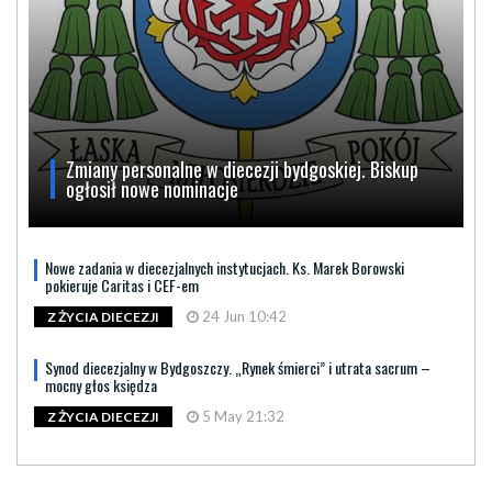
Zmiany personalne w diecezji bydgoskiej. Biskup
ogłosił nowe nominacje
Nowe zadania w diecezjalnych instytucjach. Ks. Marek Borowski
pokieruje Caritas i CEF-em
24 Jun 10:42
Z ŻYCIA DIECEZJI
Synod diecezjalny w Bydgoszczy. „Rynek śmierci” i utrata sacrum –
mocny głos księdza
5 May 21:32
Z ŻYCIA DIECEZJI