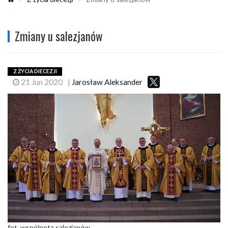
Zmiany u salezjanów
Z ŻYCIA DIECEZJI
21 Jun 2020
|
Jarosław Aleksander
fot. wspólnota salezjanów