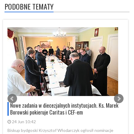
PODOBNE TEMATY
Nowe zadania w diecezjalnych instytucjach. Ks. Marek
Borowski pokieruje Caritas i CEF-em
24 Jun 10:42
Biskup bydgoski Krzysztof Włodarczyk ogłosił nominacje
W 