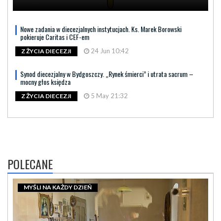
Nowe zadania w diecezjalnych instytucjach. Ks. Marek Borowski
pokieruje Caritas i CEF-em
24 Jun 10:42
Z ŻYCIA DIECEZJI
Synod diecezjalny w Bydgoszczy. „Rynek śmierci” i utrata sacrum –
mocny głos księdza
5 May 21:32
Z ŻYCIA DIECEZJI
POLECANE
MYŚLI NA KAŻDY DZIEŃ