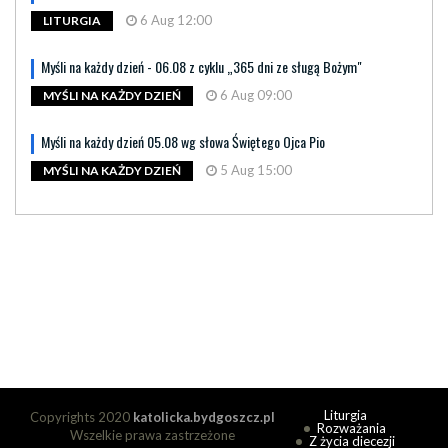
6 Aug 12:00
LITURGIA
Myśli na każdy dzień - 06.08 z cyklu „365 dni ze sługą Bożym"
6 Aug 09:00
MYŚLI NA KAŻDY DZIEŃ
Myśli na każdy dzień 05.08 wg słowa Świętego Ojca Pio
5 Aug 15:00
MYŚLI NA KAŻDY DZIEŃ
Liturgia
Copyrights 2020
katolicka.bydgoszcz.pl
Rozważania
Wszelkie prawa zastrzeżone
Z życia diecezji