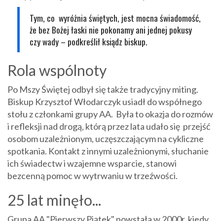
Tym, co wyróżnia świętych, jest mocna świadomość,
że bez Bożej łaski nie pokonamy ani jednej pokusy
czy wady – podkreślił ksiądz biskup.
Rola wspólnoty
Po Mszy Świętej odbył się także tradycyjny miting.
Biskup Krzysztof Włodarczyk usiadł do współnego
stołu z członkami grupy AA. Była to okazja do rozmów
i refleksji nad drogą, którą przez lata udało się przejść
osobom uzależnionym, uczęszczającym na cykliczne
spotkania. Kontakt z innymi uzależnionymi, słuchanie
ich świadectw i wzajemne wsparcie, stanowi
bezcenną pomoc w wytrwaniu w trzeźwości.
25 lat minęło...
Grupa AA "Pierwszy Piątek" powstała w 2000r, kiedy