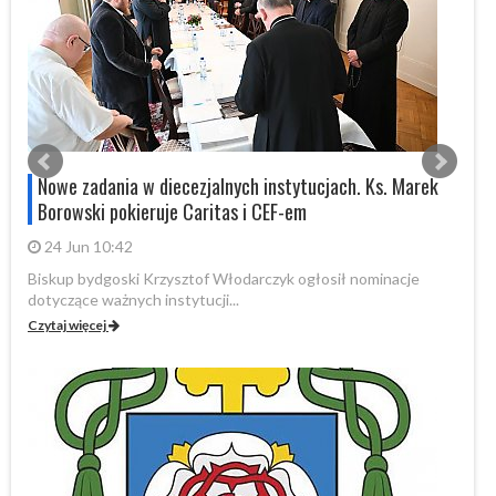
Nowe zadania w diecezjalnych instytucjach. Ks. Marek
Borowski pokieruje Caritas i CEF-em
24 Jun 10:42
Biskup bydgoski Krzysztof Włodarczyk ogłosił nominacje
W 
dotyczące ważnych instytucji...
pa
Czytaj więcej
Cz