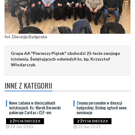
fot. Diecezja Bydgoska
Grupa AA "Pierwszy Piątek" obchodzi 25-lecie swojego
istnienia. Świętujących odwiedził ks. bp. Krzysztof
Włodarczyk.
INNE Z KATEGORII
Nowe zadania w diecezjalnych
Zmiany personalne w diecezji
instytucjach. Ks. Marek Borowski
bydgoskiej. Biskup ogłosił nowe
pokieruje Caritas i CEF-em
nominacje
Z ŻYCIA DIECEZJI
Z ŻYCIA DIECEZJI
24 Jun 10:42
23 Jun 11:31