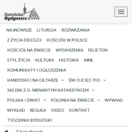
Toggl
navig
NAJNOWSZE
LITURGIA
ROZWAŻANIA
Z ŻYCIA DIECEZJI
KOŚCIÓŁ W POLSCE
KOŚCIÓŁ NA ŚWIECIE
WYDARZENIA
FELIETON
STYL ŻYCIA
KULTURA
HISTORIA
INNE
KOMUNIKATY I OGŁOSZENIA
KANDYDACI NA OŁTARZE
ŚW. OJCIEC PIO
365 DNI Z O. WENANTYM KATARZYŃCEM
POLSKA I ŚWIAT
POLONIA NA ŚWIECIE
WYWIAD
WYKŁAD
REGUŁA
VIDEO
KONTAKT
TYGODNIK BYDGOSKI
Z życia diecezji