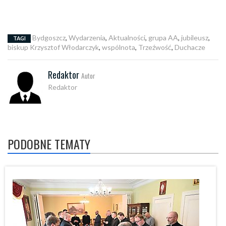
Bydgoszcz
,
Wydarzenia
,
Aktualności
,
grupa AA
,
jubileusz
,
TAGI
biskup Krzysztof Włodarczyk
,
wspólnota
,
Trzeźwość
,
Duchacze
Redaktor
Autor
Redaktor
PODOBNE TEMATY