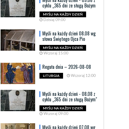
Myśli na każdy dzień - 09.08 z
cyklu „365 dni ze sługą Bożym
MYŚLI NA KAŻDY DZIEŃ
Dzisiaj 09:00
Myśli na każdy dzień 08.08 wg
słowa Świętego Ojca Pio
MYŚLI NA KAŻDY DZIEŃ
Wczoraj 15:00
Reguła dnia – 2026-08-08
Wczoraj 12:00
LITURGIA
Myśli na każdy dzień - 08.08 z
cyklu „365 dni ze sługą Bożym"
MYŚLI NA KAŻDY DZIEŃ
Wczoraj 09:00
Myśli na każdy dzień 07.08 wg