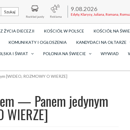
9.08.2026
Szukaj
Edyty, Klarysy, Juliana, Romana, Romu
Rozkład jazdy
Reklama
Z ŻYCIA DIECEZJI
KOŚCIÓŁ W POLSCE
KOŚCIÓŁ NA ŚWIE
KOMUNIKATY I OGŁOSZENIA
KANDYDACI NA OŁTARZE
OLSKA I ŚWIAT
POLONIA NA ŚWIECIE
WYWIAD
dynym [WIDEO, ROZMOWY O WIERZE]
giem — Panem jedynym
O WIERZE]