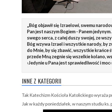
„Bóg objawił się Izraelowi, swemu narodow
Pan jest naszym Bogiem - Panem jedynym.
swego serca, z całej duszy swojej, ze wszy
Bóg wzywa Izrael i wszystkie narody, by z
do Mnie, by się zbawić, wszystkie krańce świ
przede Mną zegnie się wszelkie kolano, ws
›Jedynie u Pana jest sprawiedliwość i moc‹ 
INNE Z KATEGORII
Tak Katechizm Kościoła Katolickiego wyraża p
Jak w każdy poniedziałek, w naszym studiu ks. 