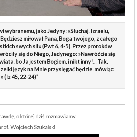
i wybranemu, jako Jedyny: »Słuchaj, Izraelu,
 Będziesz miłował Pana, Boga twojego, z całego
stkich swych sił« (Pwt 6, 4-5). Przez proroków
wróciły się do Niego, Jedynego: »Nawróćcie się
ata, bo Ja jestem Bogiem, i nikt inny!... Tak,
zelki język na Mnie przysięgać będzie, mówiąc:
« (Iz 45, 22-24)”
rawdę, o której dziś rozmawiamy.
prof. Wojciech Szukalski