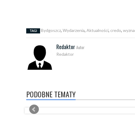
Bydgoszcz
,
Wydarzenia
,
Aktualności
,
credo
,
wyznan
TAGI
Redaktor
Autor
Redaktor
PODOBNE TEMATY