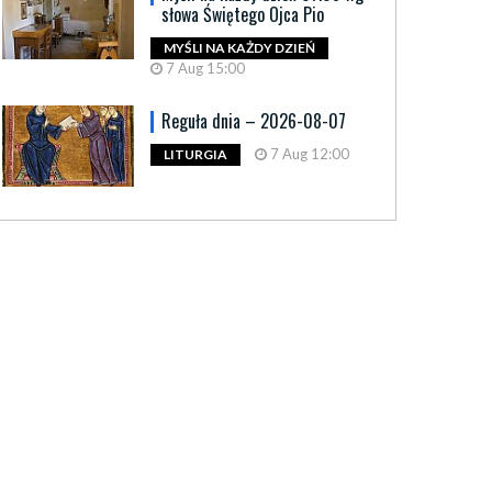
słowa Świętego Ojca Pio
MYŚLI NA KAŻDY DZIEŃ
7 Aug 15:00
Reguła dnia – 2026-08-07
7 Aug 12:00
LITURGIA