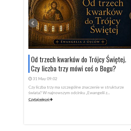
stolicy!
Od trzech kwarków do Trójcy Świętej.
dział
Czy liczba trzy mówi coś o Bogu?
31 May 09:02
Czy liczba trzy ma szczególne znaczenie w strukturze
świata? W najnowszym odcinku „Ewangelii z...
anie Pisma
Czytaj więcej