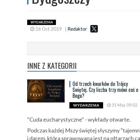
WYDARZENIA
16 Oct 2019
|
Redaktor
INNE Z KATEGORII
Od trzech kwarków do Trójcy
Świętej. Czy liczba trzy mówi coś o
Bogu?
31 May 09:02
WYDARZENIA
"Cuda eucharystyczne" - wykłady otwarte.
Podczas każdej Mszy świętej słyszymy "tajemni
i darem, która sprawowana jest na ołtarzach c