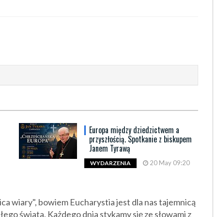
Europa między dziedzictwem a
przyszłością. Spotkanie z biskupem
Janem Tyrawą
20 May 09:20
WYDARZENIA
ca wiary", bowiem Eucharystia jest dla nas tajemnicą
ałego świata. Każdego dnia stykamy się ze słowami z