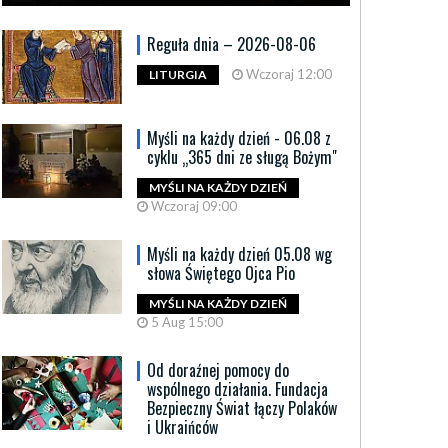
Reguła dnia – 2026-08-06
Wczoraj 12:00
LITURGIA
Myśli na każdy dzień - 06.08 z
cyklu „365 dni ze sługą Bożym"
MYŚLI NA KAŻDY DZIEŃ
słani” w Bydgoszczy. Film o drodze z
Nowa siedz
Wczoraj 09:00
yżem przez Polskę
Stowarzysz
Myśli na każdy dzień 05.08 wg
Katolicka
May 09:14
słowa Świętego Ojca Pio
przeprowa
ski Klub Frondy zaprasza na pokaz najnowszego
MYŚLI NA KAŻDY DZIEŃ
„Posłani”, opowiadającego historię...
5 Aug 15:00
5 May 09:37
 więcej
Konieczność zmi
Od doraźnej pomocy do
przez dotychczas
wspólnego działania. Fundacja
Czytaj więcej
Bezpieczny Świat łączy Polaków
i Ukraińców