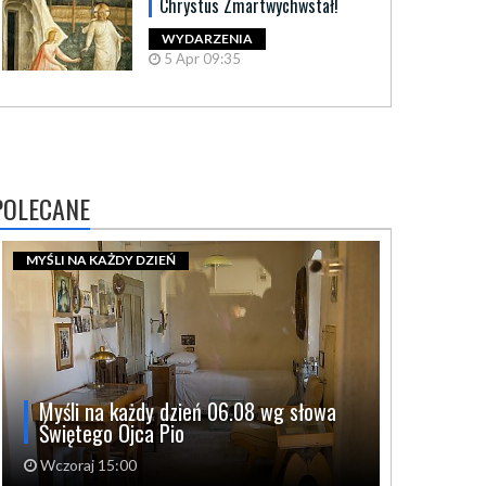
Chrystus Zmartwychwstał!
WYDARZENIA
5 Apr 09:35
POLECANE
MYŚLI NA KAŻDY DZIEŃ
Myśli na każdy dzień 06.08 wg słowa
Świętego Ojca Pio
Wczoraj 15:00