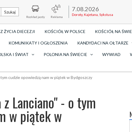
7.08.2026
Szukaj
Doroty, Kajetana, Sykstusa
Rozkład jazdy
Reklama
Z ŻYCIA DIECEZJI
KOŚCIÓŁ W POLSCE
KOŚCIÓŁ NA ŚWIE
KOMUNIKATY I OGŁOSZENIA
KANDYDACI NA OŁTARZE
OLSKA I ŚWIAT
POLONIA NA ŚWIECIE
WYWIAD
 o tym cudzie opowiedzą nam w piątek w Bydgoszczy
 z Lanciano" - o tym
m w piątek w