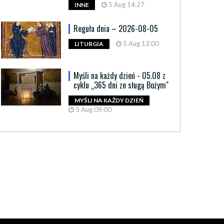
5 Aug 14:27
INNE
Reguła dnia – 2026-08-05
5 Aug 12:00
LITURGIA
Myśli na każdy dzień - 05.08 z
cyklu „365 dni ze sługą Bożym"
MYŚLI NA KAŻDY DZIEŃ
5 Aug 09:00