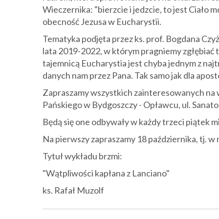
Wieczernika: "bierzcie i jedzcie, to jest Ciało m
obecność Jezusa w Eucharystii.
Tematyka podjęta przez ks. prof. Bogdana Czy
lata 2019-2022, w którym pragniemy zgłębiać t
tajemnicą Eucharystia jest chyba jednym z na
danych nam przez Pana. Tak samo jak dla apos
Zapraszamy wszystkich zainteresowanych na wy
Pańskiego w Bydgoszczy - Opławcu, ul. Sanato
Będą się one odbywały w każdy trzeci piątek mi
Na pierwszy zapraszamy 18 października, tj. w n
Tytuł wykładu brzmi:
"Wątpliwości kapłana z Lanciano"
ks. Rafał Muzolf