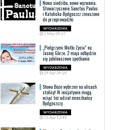
Nowa siedziba, nowe wyzwania.
Stowarzyszenie Sanctus Paulus
i Katolicka Bydgoszcz zmuszone
do przeprowadzki
WYDARZENIA
5 May 09:37
„Pielgrzymi Matki Życia” na
Jasnej Górze. 2 maja odbędzie
się jubileuszowe spotkanie
WYDARZENIA
29 Apr 09:24
Słowo Boże wybrzmi na ulicach
stolicy! W inicjatywie mogą
wziąć też udział mieszkańcy
Bydgoszczy
WYDARZENIA
15 Apr 12:49