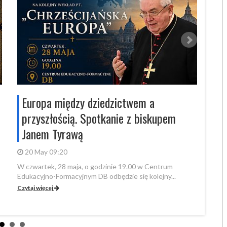
Europa między dziedzictwem a
„Po
przyszłością. Spotkanie z biskupem
krz
Janem Tyrawą
20 
Bydgo
20 May 09:20
filmu 
W czwartek, 28 maja, o godzinie 19.00 w Centrum
Czytaj
Edukacyjno-Formacyjnym DB odbędzie się kolejny...
Czytaj więcej