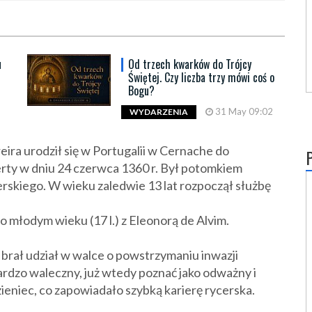
u
Od trzech kwarków do Trójcy
Świętej. Czy liczba trzy mówi coś o
Bogu?
31 May 09:02
WYDARZENIA
ira urodził się w Portugalii w Cernache do
rty w dniu 24 czerwca 1360 r. Był potomkiem
rskiego. W wieku zaledwie 13 lat rozpoczął służbę
o młodym wieku (17 l.) z Eleonorą de Alvim.
 brał udział w walce o powstrzymaniu inwazji
 bardzo waleczny, już wtedy poznać jako odważny i
eniec, co zapowiadało szybką karierę rycerska.