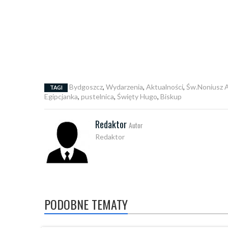
Bydgoszcz
,
Wydarzenia
,
Aktualności
,
Św.Noniusz A
TAGI
Egipcjanka
,
pustelnica
,
Święty Hugo
,
Biskup
Redaktor
Autor
Redaktor
PODOBNE TEMATY