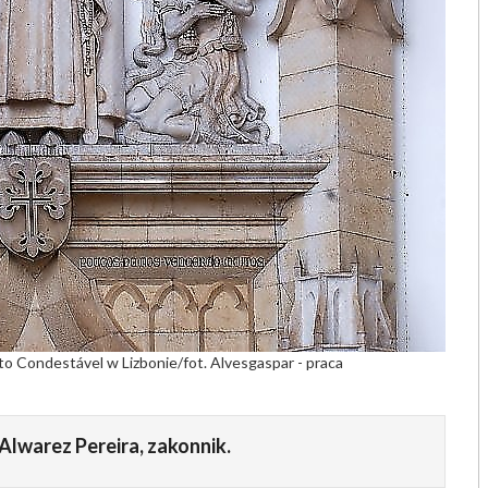
to Condestável w Lizbonie/fot. Alvesgaspar - praca
Alwarez Pereira, zakonnik.