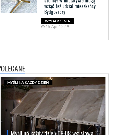
stolicy! W inicjatywie mogą
wziąć też udział mieszkańcy
Bydgoszczy
WYDARZENIA
15 Apr 12:49
POLECANE
MYŚLI NA KAŻDY DZIEŃ
Myśli na każdy dzień 08.08 wg słowa