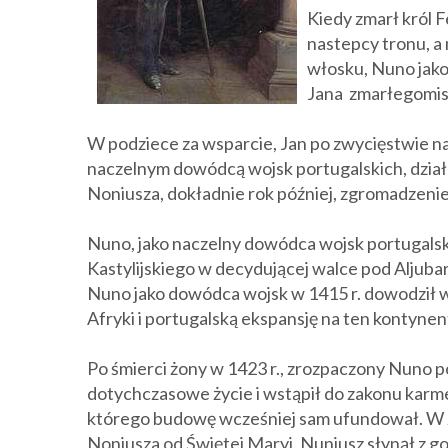
Kiedy zmarł król F
nastepcy tronu, a
włosku, Nuno jako
Jana zmarłegomist
W podziece za wsparcie, Jan po zwycięstwie n
naczelnym dowódcą wojsk portugalskich
, dzia
Noniusza, dokładnie rok później, zgromadzenie 
Nuno, jako naczelny dowódca wojsk portugalsk
Kastylijskiego w decydującej walce pod Aljubar
Nuno jako dowódca wojsk w 1415 r. dowodził 
Afryki i portugalską ekspansję na ten kontynen
Po śmierci żony w 1423 r., zrozpaczony Nuno p
dotychczasowe życie i wstąpił do zakonu karme
którego budowę wcześniej sam ufundował. W z
Noniusza od Świętej Maryi. Nuniusz słynął z go