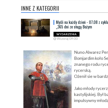
INNE Z KATEGORII
Myśli na każdy dzień - 07.08 z cykl
„365 dni ze sługą Bożym
WYDARZENIA
Wczoraj 09:00
Nuno Alwarez Pere
Bomjardim koło Se
znanego rodu ryce
rycerską.
Ożenił sie w bardz
Jako młody rycerz
kastylijskiej. Był
impulsywny młodzi