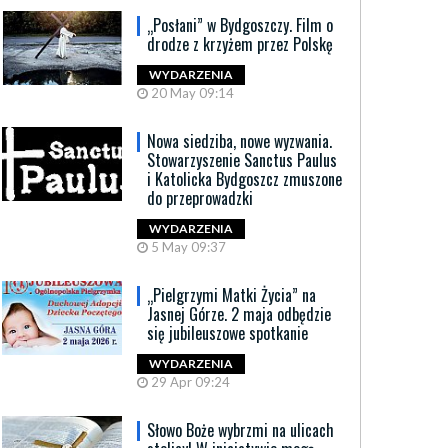
„Posłani” w Bydgoszczy. Film o
drodze z krzyżem przez Polskę
WYDARZENIA
20 May 09:14
Nowa siedziba, nowe wyzwania.
Stowarzyszenie Sanctus Paulus
i Katolicka Bydgoszcz zmuszone
do przeprowadzki
WYDARZENIA
5 May 09:37
„Pielgrzymi Matki Życia” na
Jasnej Górze. 2 maja odbędzie
się jubileuszowe spotkanie
WYDARZENIA
29 Apr 09:24
Słowo Boże wybrzmi na ulicach