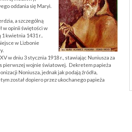
wego oddania się Maryi.
erdzia, a szczególną
ł w opinii świętości w
1 kwietnia 1431 r..
miejsce w Lizbonie
y.
V w dniu 3 stycznia 1918 r., stawiając Nuniusza za
 pierwszej wojnie światowej. Dekretem papieża
onizacji Noniusza, jednak jak podają źródła,
tym został dopiero przez ukochanego papieża