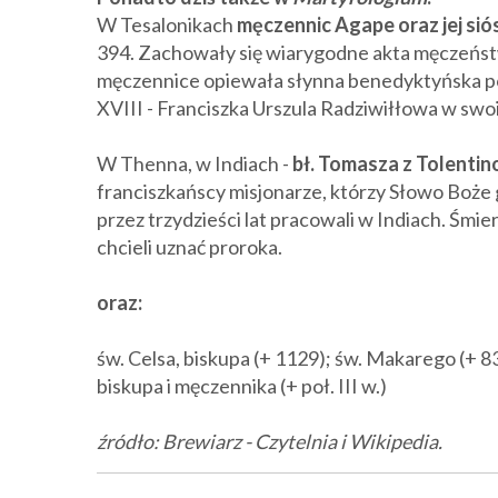
W Tesalonikach
męczennic Agape oraz jej sióst
394. Zachowały się wiarygodne akta męczeństw
męczennice opiewała słynna benedyktyńska poe
XVIII - Franciszka Urszula Radziwiłłowa w swo
W Thenna, w Indiach -
bł. Tomasza z Tolentin
franciszkańscy misjonarze, którzy Słowo Boże g
przez trzydzieści lat pracowali w Indiach. Śmie
chcieli uznać proroka.
oraz:
św. Celsa, biskupa (+ 1129); św. Makarego (+ 8
biskupa i męczennika (+ poł. III w.)
źródło: Brewiarz - Czytelnia i Wikipedia.