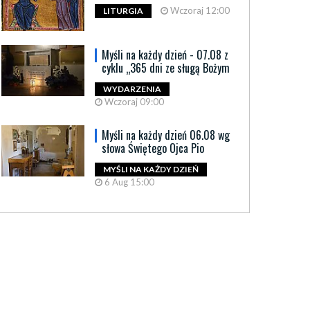
Wczoraj 12:00
LITURGIA
Myśli na każdy dzień - 07.08 z
cyklu „365 dni ze sługą Bożym
WYDARZENIA
Wczoraj 09:00
Myśli na każdy dzień 06.08 wg
słowa Świętego Ojca Pio
MYŚLI NA KAŻDY DZIEŃ
6 Aug 15:00