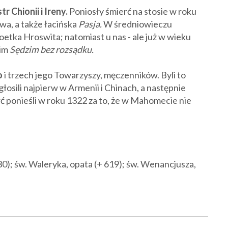
r Chionii i Ireny.
Poniosły śmierć na stosie w roku
a, a także łacińska
Pasja.
W średniowieczu
tka Hroswita; natomiast u nas - ale już w wieku
im
Sędzim bez rozsądku.
o
i trzech jego Towarzyszy, męczenników. Byli to
łosili najpierw w Armenii i Chinach, a następnie
rć ponieśli w roku 1322 za to, że w Mahomecie nie
30); św. Waleryka, opata (+ 619); św. Wenancjusza,