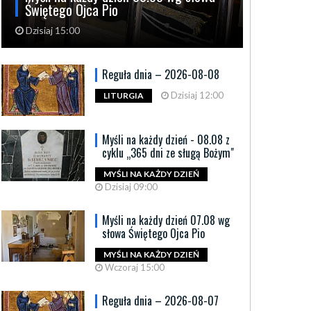
Świętego Ojca Pio
Dzisiaj 15:00
Reguła dnia – 2026-08-08
Dzisiaj 12:00
LITURGIA
Myśli na każdy dzień - 08.08 z
cyklu „365 dni ze sługą Bożym"
MYŚLI NA KAŻDY DZIEŃ
Dzisiaj 09:00
Myśli na każdy dzień 07.08 wg
słowa Świętego Ojca Pio
MYŚLI NA KAŻDY DZIEŃ
Wczoraj 15:00
Reguła dnia – 2026-08-07