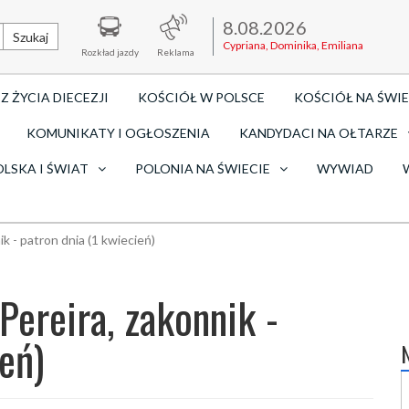
8.08.2026
Szukaj
Cypriana, Dominika, Emiliana
Rozkład jazdy
Reklama
Z ŻYCIA DIECEZJI
KOŚCIÓŁ W POLSCE
KOŚCIÓŁ NA ŚWIE
KOMUNIKATY I OGŁOSZENIA
KANDYDACI NA OŁTARZE
OLSKA I ŚWIAT
POLONIA NA ŚWIECIE
WYWIAD
k - patron dnia (1 kwiecień)
Pereira, zakonnik -
eń)