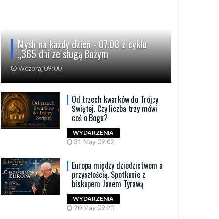
Myśli na każdy dzień - 07.08 z cyklu
„365 dni ze sługą Bożym
Wczoraj 09:00
Od trzech kwarków do Trójcy
Świętej. Czy liczba trzy mówi
coś o Bogu?
WYDARZENIA
31 May 09:02
Europa między dziedzictwem a
przyszłością. Spotkanie z
biskupem Janem Tyrawą
WYDARZENIA
20 May 09:20