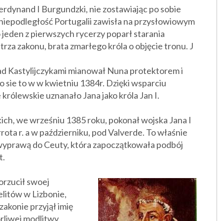
erdynand I Burgundzki, nie zostawiając po sobie
 niepodległość Portugalii zawisła na przysłowiowym
 jeden z pierwszych rycerzy poparł starania
rza zakonu, brata zmarłego króla o objęcie tronu. J
ad Kastylijczykami mianował Nuna protektorem i
ło sie to w
w kwietniu 1384r. Dzięki wsparciu
królewskie uznanało Jana jako króla Jan I.
ich, we wrześniu 1385 roku, pokonał wojska Jana I
rota r. a w październiku, pod Valverde. To właśnie
wyprawą do Ceuty, która zapoczątkowała podbój
t.
orzucił swoej
litów w Lizbonie,
akonie przyjął imię
rliwej modlitwy,