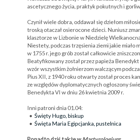
ascetycznego życia, praktyk pokutnych i gorli
Czynił wiele dobra, oddawał się dziełom miłosi
troską otaczał osierocone dzieci. Nuniusz zmar
klasztorze w Lizbonie w Niedzielę Wielkanocną 
Niestety, podczas trzęsienia ziemi jakie miało 
w 1755 r. jego grób został całkowicie zniszczon
Beatyfikowany został przez papieża Benedykt X
wzór wszystkim żołnierzom walczącym podczas
Pius XII, z 1940 roku otwarty został proces kan
ze względów dyplomatycznych ogłoszony świe
Benedykta VI w dniu 26 kwietnia 2009 r.
Inni patroni dnia 01.04:
•
Święty Hugo, biskup
•
Święta Maria Egipcjanka, pustelnica
Ponadto dziś także w
Martyrologium
: