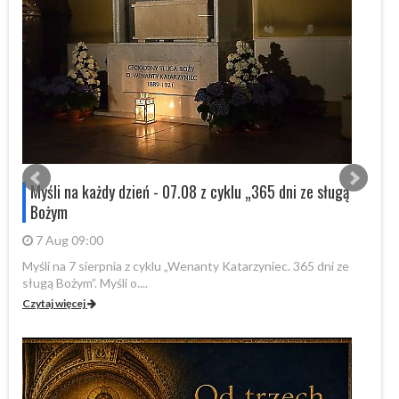
s
Myśli na każdy dzień - 07.08 z cyklu „365 dni ze sługą
Bożym
7 Aug 09:00
Myśli na 7 sierpnia z cyklu „Wenanty Katarzyniec. 365 dni ze
W 
sługą Bożym”. Myśli o....
Fo
Czytaj więcej
Cz