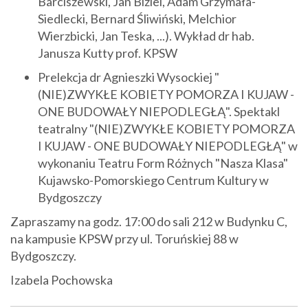
Barciszewski, Jan Biziel, Adam Grzymała-
Siedlecki, Bernard Śliwiński, Melchior
Wierzbicki, Jan Teska, ...). Wykład dr hab.
Janusza Kutty prof. KPSW
Prelekcja dr Agnieszki Wysockiej "
(NIE)ZWYKŁE KOBIETY POMORZA I KUJAW -
ONE BUDOWAŁY NIEPODLEGŁĄ". Spektakl
teatralny "(NIE)ZWYKŁE KOBIETY POMORZA
I KUJAW - ONE BUDOWAŁY NIEPODLEGŁĄ" w
wykonaniu Teatru Form Różnych "Nasza Klasa"
Kujawsko-Pomorskiego Centrum Kultury w
Bydgoszczy
Zapraszamy na godz. 17:00 do sali 212 w Budynku C,
na kampusie KPSW przy ul. Toruńskiej 88 w
Bydgoszczy.
Izabela Pochowska