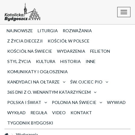
Toggl
navig
NAJNOWSZE
LITURGIA
ROZWAŻANIA
Z ŻYCIA DIECEZJI
KOŚCIÓŁ W POLSCE
KOŚCIÓŁ NA ŚWIECIE
WYDARZENIA
FELIETON
STYL ŻYCIA
KULTURA
HISTORIA
INNE
KOMUNIKATY I OGŁOSZENIA
KANDYDACI NA OŁTARZE
ŚW. OJCIEC PIO
365 DNI Z O. WENANTYM KATARZYŃCEM
POLSKA I ŚWIAT
POLONIA NA ŚWIECIE
WYWIAD
WYKŁAD
REGUŁA
VIDEO
KONTAKT
TYGODNIK BYDGOSKI
Wydarzenia