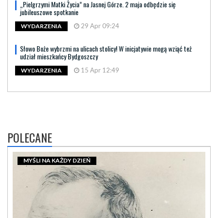
„Pielgrzymi Matki Życia” na Jasnej Górze. 2 maja odbędzie się
jubileuszowe spotkanie
29 Apr 09:24
WYDARZENIA
Słowo Boże wybrzmi na ulicach stolicy! W inicjatywie mogą wziąć też
udział mieszkańcy Bydgoszczy
15 Apr 12:49
WYDARZENIA
POLECANE
MYŚLI NA KAŻDY DZIEŃ