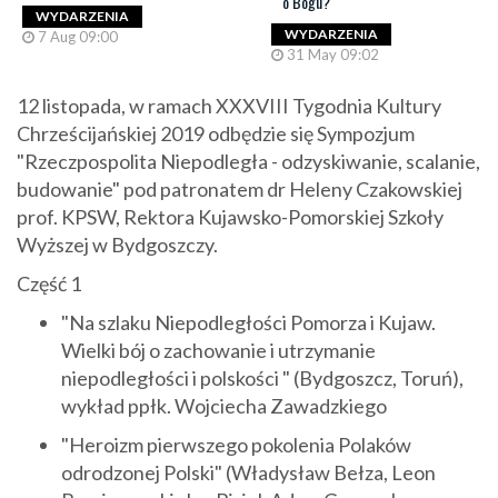
o Bogu?
WYDARZENIA
WYDARZENIA
7 Aug 09:00
31 May 09:02
12 listopada, w ramach XXXVIII Tygodnia Kultury
Chrześcijańskiej 2019 odbędzie się Sympozjum
"Rzeczpospolita Niepodległa - odzyskiwanie, scalanie,
budowanie" pod patronatem dr Heleny Czakowskiej
prof. KPSW, Rektora Kujawsko-Pomorskiej Szkoły
Wyższej w Bydgoszczy.
Część 1
"Na szlaku Niepodległości Pomorza i Kujaw.
Wielki bój o zachowanie i utrzymanie
niepodległości i polskości " (Bydgoszcz, Toruń),
wykład ppłk. Wojciecha Zawadzkiego
"Heroizm pierwszego pokolenia Polaków
odrodzonej Polski" (Władysław Bełza, Leon