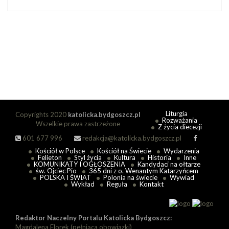
Liturgia
Copyrights 2020
katolicka.bydgoszcz.pl
Rozważania
Wszelkie prawa zastrzeżone
Z życia diecezji
601 677 996
redakcja@katolicka.bydgoszcz.pl
Kościół w Polsce
Kościół na Świecie
Wydarzenia
Felieton
Styl życia
Kultura
Historia
Inne
KOMUNIKATY I OGŁOSZENIA
Kandydaci na ołtarze
św. Ojciec Pio
365 dni z o. Wenantym Katarzyńcem
POLSKA I ŚWIAT
Polonia na świecie
Wywiad
Wykład
Reguła
Kontakt
Redaktor Naczelny Portalu Katolicka Bydgoszcz:
Magdalena Florek (pełniąca obowiązki)