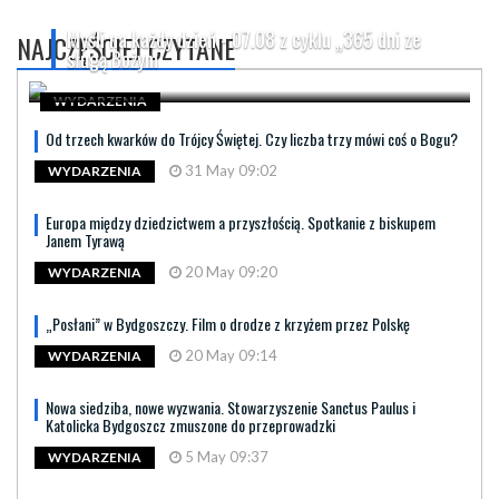
Myśli na każdy dzień - 07.08 z cyklu „365 dni ze
NAJCZĘŚCIEJ CZYTANE
sługą Bożym
WYDARZENIA
Od trzech kwarków do Trójcy Świętej. Czy liczba trzy mówi coś o Bogu?
31 May 09:02
WYDARZENIA
Europa między dziedzictwem a przyszłością. Spotkanie z biskupem
Janem Tyrawą
20 May 09:20
WYDARZENIA
„Posłani” w Bydgoszczy. Film o drodze z krzyżem przez Polskę
20 May 09:14
WYDARZENIA
Nowa siedziba, nowe wyzwania. Stowarzyszenie Sanctus Paulus i
Katolicka Bydgoszcz zmuszone do przeprowadzki
5 May 09:37
WYDARZENIA