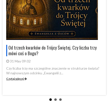
Od trzech kwarków do Trójcy Świętej. Czy liczba trzy
mówi coś o Bogu?
31 May 09:02
Czy liczba trzy ma szczególne znaczenie w strukturze świata?
By
W najnowszym odcinku „Ewangelii z...
„P
Czytaj więcej
Cz