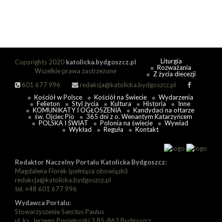
Liturgia
Copyrights 2020
katolicka.bydgoszcz.pl
Rozważania
Wszelkie prawa zastrzeżone
Z życia diecezji
601 677 996
redakcja@katolicka.bydgoszcz.pl
Kościół w Polsce
Kościół na Świecie
Wydarzenia
Felieton
Styl życia
Kultura
Historia
Inne
KOMUNIKATY I OGŁOSZENIA
Kandydaci na ołtarze
św. Ojciec Pio
365 dni z o. Wenantym Katarzyńcem
POLSKA I ŚWIAT
Polonia na świecie
Wywiad
Wykład
Reguła
Kontakt
Redaktor Naczelny Portalu Katolicka Bydgoszcz:
Magdalena Florek (pełniąca obowiązki)
redakcja@katolicka.bydgoszcz.pl
tel. +48 601 677 996
Wydawca Portalu:
Stowarzyszenie Sanctus Paulus
ul. ks. Jerzego Popiełuszki 3 85-863 Bydgoszcz