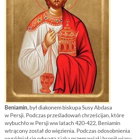
Beniamin,
był diakonem biskupa Susy Abdasa
w Persji. Podczas prześladowań chrześcijan, które
wybuchło w Persji ww latach 420-422, Beniamin
wtrącony został do więzienia. Podczas odosobnienia
wyróżniał się odwagą z jaka przemawiał i bronił wiary.