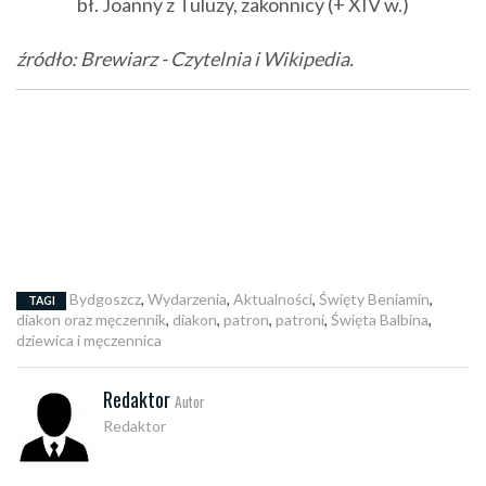
bł. Joanny z Tuluzy, zakonnicy (+ XIV w.)
źródło: Brewiarz - Czytelnia i Wikipedia.
Bydgoszcz
,
Wydarzenia
,
Aktualności
,
Święty Beniamin
,
TAGI
diakon oraz męczennik
,
diakon
,
patron
,
patroni
,
Święta Balbina
,
dziewica i męczennica
Redaktor
Autor
Redaktor