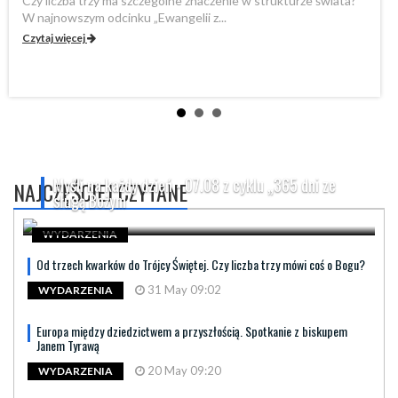
Czy liczba trzy ma szczególne znaczenie w strukturze świata?
By
W najnowszym odcinku „Ewangelii z...
„P
Czytaj więcej
Cz
Myśli na każdy dzień - 07.08 z cyklu „365 dni ze
NAJCZĘŚCIEJ CZYTANE
sługą Bożym
WYDARZENIA
Od trzech kwarków do Trójcy Świętej. Czy liczba trzy mówi coś o Bogu?
31 May 09:02
WYDARZENIA
Europa między dziedzictwem a przyszłością. Spotkanie z biskupem
Janem Tyrawą
20 May 09:20
WYDARZENIA