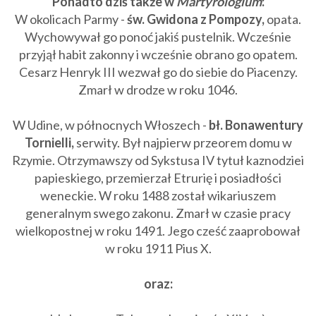
Ponadto dziś także w
Martyrologium
:
W okolicach Parmy -
św. Gwidona z Pompozy,
opata.
Wychowywał go ponoć jakiś pustelnik. Wcześnie
przyjął habit zakonny i wcześnie obrano go opatem.
Cesarz Henryk III wezwał go do siebie do Piacenzy.
Zmarł w drodze w roku 1046.
W Udine, w północnych Włoszech -
bł. Bonawentury
Tornielli,
serwity. Był najpierw przeorem domu w
Rzymie. Otrzymawszy od Sykstusa IV tytuł kaznodziei
papieskiego, przemierzał Etrurię i posiadłości
weneckie. W roku 1488 został wikariuszem
generalnym swego zakonu. Zmarł w czasie pracy
wielkopostnej w roku 1491. Jego cześć zaaprobował
w roku 1911 Pius X.
oraz: