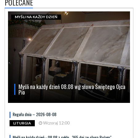
POLECANE
MYŚLI NA KAŻDY DZIEŃ
Myśli na każdy dzień 08.08 wg słowa Świętego Ojca
Pio
Reguła dnia – 2026-08-08
Wczoraj 12:00
LITURGIA
Myśli na każdy dzień - 08.08 z cyklu „365 dni ze sługą Bożym"