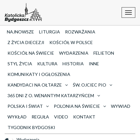
Toggl
navig
NAJNOWSZE
LITURGIA
ROZWAŻANIA
Z ŻYCIA DIECEZJI
KOŚCIÓŁ W POLSCE
KOŚCIÓŁ NA ŚWIECIE
WYDARZENIA
FELIETON
STYL ŻYCIA
KULTURA
HISTORIA
INNE
KOMUNIKATY I OGŁOSZENIA
KANDYDACI NA OŁTARZE
ŚW. OJCIEC PIO
365 DNI Z O. WENANTYM KATARZYŃCEM
POLSKA I ŚWIAT
POLONIA NA ŚWIECIE
WYWIAD
WYKŁAD
REGUŁA
VIDEO
KONTAKT
TYGODNIK BYDGOSKI
Wydarzenia