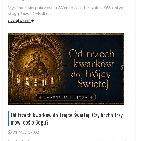
Myśli na 7 sierpnia z cyklu „Wenanty Katarzyniec. 365 dni ze
W 
sługą Bożym”. Myśli o....
Fo
Czytaj więcej
Cz
Od trzech kwarków do Trójcy Świętej. Czy liczba trzy
mówi coś o Bogu?
31 May 09:02