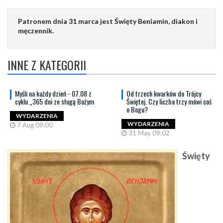
Patronem dnia 31 marca jest Święty Beniamin, diakon i
męczennik.
INNE Z KATEGORII
Myśli na każdy dzień - 07.08 z
Od trzech kwarków do Trójcy
cyklu „365 dni ze sługą Bożym
Świętej. Czy liczba trzy mówi coś
o Bogu?
WYDARZENIA
WYDARZENIA
7 Aug 09:00
31 May 09:02
Święty