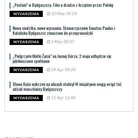
„Posłani” w Bydgoszczy. Film o drodze z krzyżem przez Polskę
20 May 09:14
WYDARZENIA
Nowa siedziba, nowe wyzwania. Stowarzyszenie Sanctus Paulus i
Katolicka Bydgoszcz zmuszone do przeprowadzki
5 May 09:37
WYDARZENIA
„Pielgrzymi Matki Życia” na Jasnej Górze. 2 maja odbędzie się
jubileuszowe spotkanie
29 Apr 09:24
WYDARZENIA
Słowo Boże wybrzmi na ulicach stolicy! W inicjatywie mogą wziąć też
udział mieszkańcy Bydgoszczy
15 Apr 12:49
WYDARZENIA