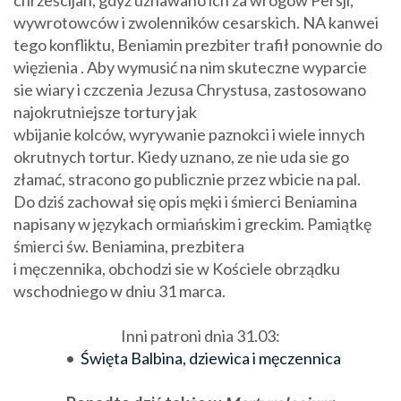
chrześcijan, gdyż uznawano ich za wrogów Persji,
wywrotowców i zwolenników cesarskich. NA kanwei
tego konfliktu, Beniamin prezbiter trafił ponownie do
więzienia . Aby wymusić na nim skuteczne wyparcie
sie wiary i czczenia Jezusa Chrystusa, zastosowano
najokrutniejsze tortury jak
wbijanie kolców, wyrywanie paznokci i wiele innych
okrutnych tortur. Kiedy uznano, ze nie uda sie go
złamać, stracono go publicznie przez wbicie na pal.
Do dziś zachował się opis męki i śmierci Beniamina
napisany w językach ormiańskim i greckim. Pamiątkę
śmierci św. Beniamina, prezbitera
i męczennika, obchodzi sie w Kościele obrządku
wschodniego w dniu 31 marca.
Inni patroni dnia 31.03:
•
Święta Balbina, dziewica i męczennica