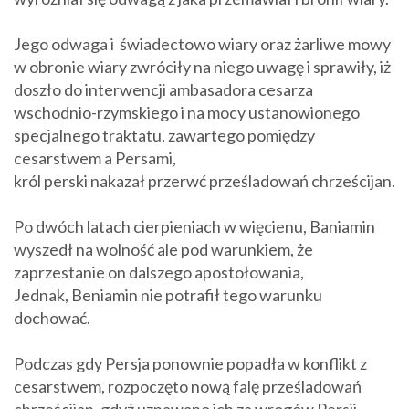
Jego odwaga i świadectowo wiary oraz żarliwe mowy
w obronie wiary zwróciły na niego uwagę i sprawiły, iż
doszło do interwencji ambasadora cesarza
wschodnio-rzymskiego i na mocy ustanowionego
specjalnego traktatu, zawartego pomiędzy
cesarstwem a Persami,
król perski nakazał przerwć prześladowań chrześcijan.
Po dwóch latach cierpieniach w więcienu, Baniamin
wyszedł na wolność ale pod warunkiem, że
zaprzestanie on dalszego apostołowania,
Jednak, Beniamin nie potrafił tego warunku
dochować
.
Podczas gdy Persja ponownie popadła w konflikt z
cesarstwem, rozpoczęto nową falę prześladowań