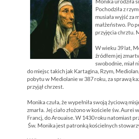
Monika urodziła s
Pochodziła z rzyms
musiała wyjść za m
małżeństwo. Po pe
przyjęcia chrztu. 
W wieku 39 lat, M
źródłem jej zmartw
swobodnie, miał n
do miejsc takich jak Kartagina, Rzym, Mediola
pobytu w Mediolanie w 387 roku, za sprawą ka
przyjął chrzest.
Monika czuła, że wypełniła swoją życiową misj
zmarła. Jej ciało złożono w kościele św. Aurei w
Francj, do Arouaise. W 1430 roku natomiast prz
Św. Monika jest patronką kościelnych stowar