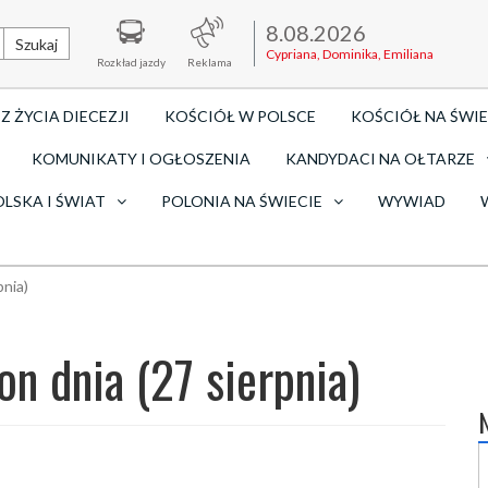
8.08.2026
Szukaj
Cypriana, Dominika, Emiliana
Rozkład jazdy
Reklama
Z ŻYCIA DIECEZJI
KOŚCIÓŁ W POLSCE
KOŚCIÓŁ NA ŚWIE
KOMUNIKATY I OGŁOSZENIA
KANDYDACI NA OŁTARZE
OLSKA I ŚWIAT
POLONIA NA ŚWIECIE
WYWIAD
pnia)
on dnia (27 sierpnia)