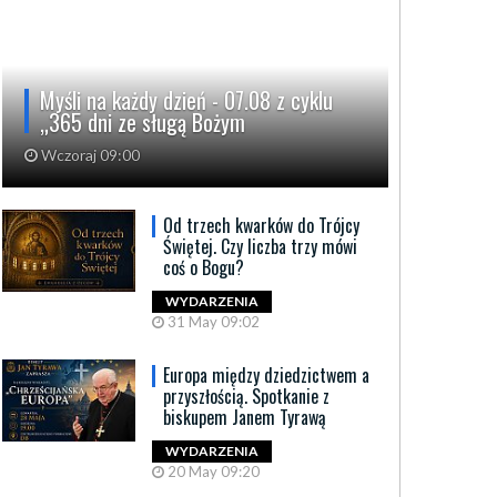
Myśli na każdy dzień - 07.08 z cyklu
„365 dni ze sługą Bożym
Wczoraj 09:00
Od trzech kwarków do Trójcy
Świętej. Czy liczba trzy mówi
coś o Bogu?
WYDARZENIA
31 May 09:02
Europa między dziedzictwem a
przyszłością. Spotkanie z
biskupem Janem Tyrawą
WYDARZENIA
20 May 09:20