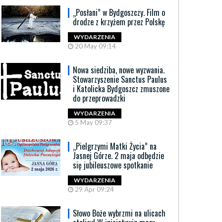
„Posłani” w Bydgoszczy. Film o
drodze z krzyżem przez Polskę
WYDARZENIA
20 May 09:14
Nowa siedziba, nowe wyzwania.
Stowarzyszenie Sanctus Paulus
i Katolicka Bydgoszcz zmuszone
do przeprowadzki
WYDARZENIA
5 May 09:37
„Pielgrzymi Matki Życia” na
Jasnej Górze. 2 maja odbędzie
się jubileuszowe spotkanie
WYDARZENIA
29 Apr 09:24
Słowo Boże wybrzmi na ulicach