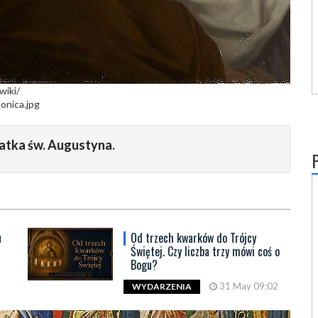
wiki/
onica.jpg
matka św. Augustyna.
u
Od trzech kwarków do Trójcy
Świętej. Czy liczba trzy mówi coś o
Bogu?
31 May 09:02
WYDARZENIA