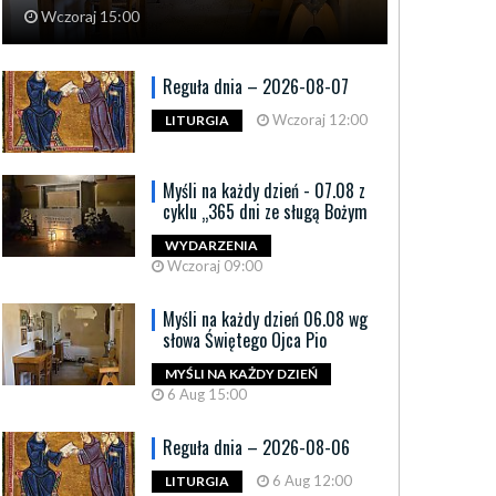
Wczoraj 15:00
Reguła dnia – 2026-08-07
Wczoraj 12:00
LITURGIA
Myśli na każdy dzień - 07.08 z
cyklu „365 dni ze sługą Bożym
WYDARZENIA
Wczoraj 09:00
Myśli na każdy dzień 06.08 wg
słowa Świętego Ojca Pio
MYŚLI NA KAŻDY DZIEŃ
6 Aug 15:00
Reguła dnia – 2026-08-06
6 Aug 12:00
LITURGIA