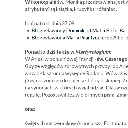
W ikonografii
św. Monika przedstawiana jest w
atrybutami są książka, krucyfiks, różaniec.
Inni patroni dnia 27.08:
•
Błogosławiony Dominik od Matki Bożej Barb
•
Błogosławiona Maria Pilar Izquierdo Albero
Ponadto dziś także w
Martyrologium
:
W Arles, w południowej Francji -
św. Cezarego
Gdy ze względów zdrowotnych przybył do Arles
zarząd klasztor na wysepce Rodanu. Wówczas 
przymuszono go do objęcia stolicy biskupiej. Zd
na synodach, w których wziął udział. Dla założ
regułę. Pozostawił też wiele innych pism. Zmar
oraz:
świętych męczenników Aroncjusza, Fortunata, H