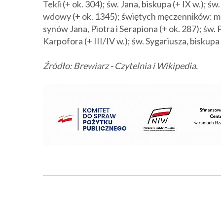
Tekli (+ ok. 304); św. Jana, biskupa (+ IX w.); ś
wdowy (+ ok. 1345); świętych męczenników: ma
synów Jana, Piotra i Serapiona (+ ok. 287); św
Karpofora (+ III/IV w.); św. Sygariusza, biskupa 
Źródło: Brewiarz - Czytelnia i Wikipedia.