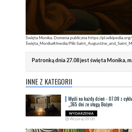
Święta Monika. Domena publiczna https://pl.wikipedia.org/
Święta_Monika#/media/Plik:Saint_Augustine_and_Saint_M
Patronką dnia 27.08 jest święta Monika, 
INNE Z KATEGORII
Myśli na każdy dzień - 07.08 z cykl
„365 dni ze sługą Bożym
WYDARZENIA
Wczoraj 09:00