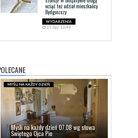
stolicy! W inicjatywie mogą
wziąć też udział mieszkańcy
Bydgoszczy
WYDARZENIA
15 Apr 12:49
POLECANE
MYŚLI NA KAŻDY DZIEŃ
Myśli na każdy dzień 07.08 wg słowa
Świętego Ojca Pio