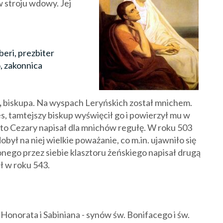
 stroju wdowy. Jej
eri, prezbiter
, zakonnica
,
biskupa. Na wyspach Leryńskich został mnichem.
, tamtejszy biskup wyświęcił go i powierzył mu w
to Cezary napisał dla mnichów regułę. W roku 503
obył na niej wielkie poważanie, co m.in. ujawniło się
onego przez siebie klasztoru żeńskiego napisał drugą
ł w roku 543.
onorata i Sabiniana - synów św. Bonifacego i św.