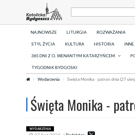
NAJNOWSZE
LITURGIA
ROZWAŻANIA
STYL ŻYCIA
KULTURA
HISTORIA
INNE
365 DNI Z O. WENANTYM KATARZYŃCEM
P
TYGODNIK BYDGOSKI
Wydarzenia
Święta Monika - patron dnia (27 sier
Święta Monika - patr
WYDARZENIA
27 Aug 2024
|
Redaktor