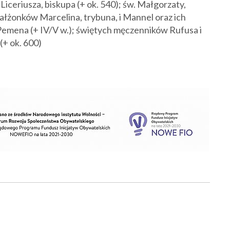
w. Liceriusza, biskupa (+ ok. 540); św. Małgorzaty,
łżonków Marcelina, trybuna, i Mannel oraz ich
. Pemena (+ IV/V w.); świętych męczenników Rufusa i
(+ ok. 600)