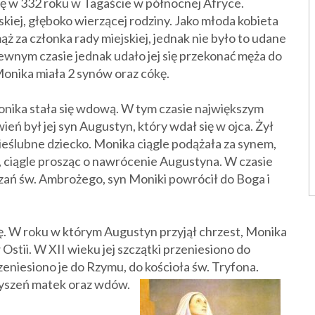
ię w 332 roku w Tagaście w północnej Afryce.
kiej, głęboko wierzącej rodziny. Jako młoda kobieta
ąż za członka rady miejskiej, jednak nie było to udane
wnym czasie jednak udało jej się przekonać męża do
Monika miała 2 synów oraz cókę.
onika stała się wdową. W tym czasie największym
ień był jej syn Augustyn, który wdał się w ojca. Żył
ieślubne dziecko. Monika ciągle podążała za synem,
n, ciągle prosząc o nawrócenie Augustyna. W czasie
zań św. Ambrożego, syn Moniki powrócił do Boga i
ę. W roku w którym Augustyn przyjął chrzest, Monika
 Ostii. W XII wieku jej szczątki przeniesiono do
eniesiono je do Rzymu, do kościoła św. Tryfona.
zyszeń matek oraz wdów.