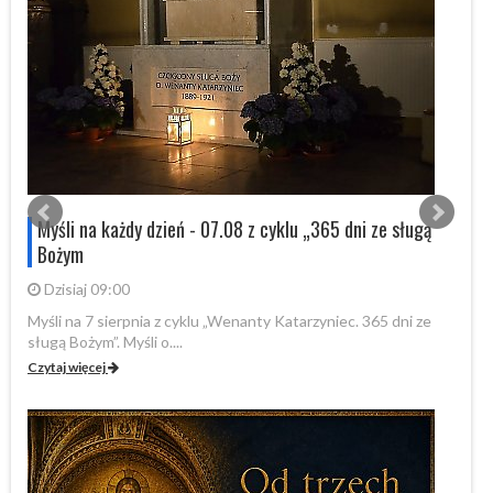
s
Myśli na każdy dzień - 07.08 z cyklu „365 dni ze sługą
Bożym
Dzisiaj 09:00
Myśli na 7 sierpnia z cyklu „Wenanty Katarzyniec. 365 dni ze
W 
sługą Bożym”. Myśli o....
Fo
Czytaj więcej
Cz