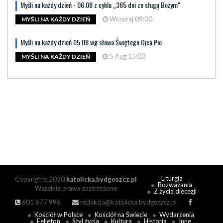
Myśli na każdy dzień - 06.08 z cyklu „365 dni ze sługą Bożym"
Wczoraj 09:00
MYŚLI NA KAŻDY DZIEŃ
Myśli na każdy dzień 05.08 wg słowa Świętego Ojca Pio
5 Aug 15:00
MYŚLI NA KAŻDY DZIEŃ
Liturgia
Copyrights 2020
katolicka.bydgoszcz.pl
Rozważania
Wszelkie prawa zastrzeżone
Z życia diecezji
601 677 996
redakcja@katolicka.bydgoszcz.pl
Kościół w Polsce
Kościół na Świecie
Wydarzenia
Felieton
Styl życia
Kultura
Historia
Inne