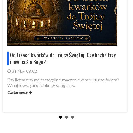
Od trzech kwarków do Trójcy Świętej. Czy liczba trzy
mówi coś o Bogu?
31 May 09:02
Czy liczba trzy ma szczególne znaczenie w strukturze świata?
By
W najnowszym odcinku „Ewangelii z...
„P
Czytaj więcej
Cz