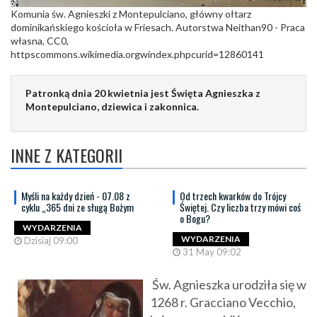
Komunia św. Agnieszki z Montepulciano, główny ołtarz
dominikańskiego kościoła w Friesach. Autorstwa Neithan90 - Praca
własna, CC0,
httpscommons.wikimedia.orgwindex.phpcurid=12860141
Patronką dnia 20 kwietnia jest Święta Agnieszka z
Montepulciano, dziewica i zakonnica.
INNE Z KATEGORII
Myśli na każdy dzień - 07.08 z
Od trzech kwarków do Trójcy
cyklu „365 dni ze sługą Bożym
Świętej. Czy liczba trzy mówi coś
o Bogu?
WYDARZENIA
WYDARZENIA
Dzisiaj 09:00
31 May 09:02
Św. Agnieszka urodziła się w
1268 r. Gracciano Vecchio,