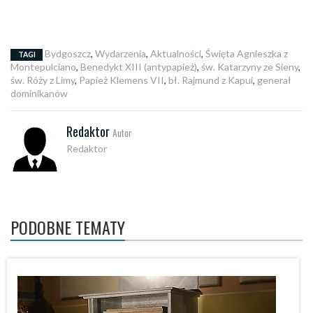
Bydgoszcz
,
Wydarzenia
,
Aktualności
,
Święta Agnieszka z
TAGI
Montepulciano
,
Benedykt XIII (antypapież)
,
św. Katarzyny ze Sieny
,
św. Róży z Limy
,
Papież Klemens VII
,
bł. Rajmund z Kapui
,
generał
dominikanów
Redaktor
Autor
Redaktor
PODOBNE TEMATY