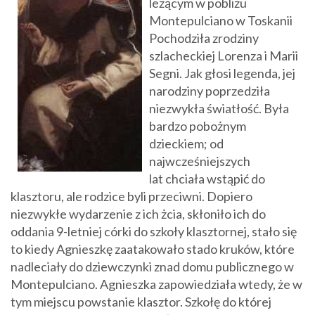
leżącym w pobliżu
Montepulciano w Toskanii
Pochodziła zrodziny
szlacheckiej Lorenza i Marii
Segni. Jak głosi legenda, jej
narodziny poprzedziła
niezwykła światłość. Była
bardzo pobożnym
dzieckiem; od
najwcześniejszych
lat chciała wstąpić do
klasztoru, ale rodzice byli przeciwni. Dopiero
niezwykłe wydarzenie z ich żcia, skłoniło ich do
oddania 9-letniej córki do szkoły klasztornej, stało się
to kiedy Agnieszkę zaatakowało stado kruków, które
nadleciały do dziewczynki znad domu publicznego w
Montepulciano. Agnieszka zapowiedziała wtedy, że w
tym miejscu powstanie klasztor. Szkołę do której