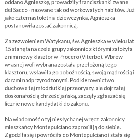
oddano Agnieszkę, prowadziły franciszkanki zwane
del Sacco - nazwane tak od workowatych habitów. Już
jako czternastoletnia dziewczynka, Agnieszka
postanowiła zostać zakonnicą.
Za zezwoleniem Watykanu, św. Agnieszka w wieku lat
15 stanęła na czele grupy zakonnic z którymi założyła
z nimi nowy klasztor w Procero (Viterbo). Wbrew
własnej woli wybrana została przełożoną tego
klasztoru, wsławiła go pobożnością, swoją mądrością i
darami nadprzyrodzonymi. Pod kierownictwo
duchowe tej młodziutkiej przeoryszy, ale dojrzałej
doskonałością chrześcijańską, zaczęły zgłaszać się
licznie nowe kandydatki do zakonu.
Na wiadomość o tyj niesłychanej wręcz zakonnicy,
mieszkańcy Montepulciano zaprosili ją do siebie.
Zgodziła się i powróciła do
Montepulciano
i stała się