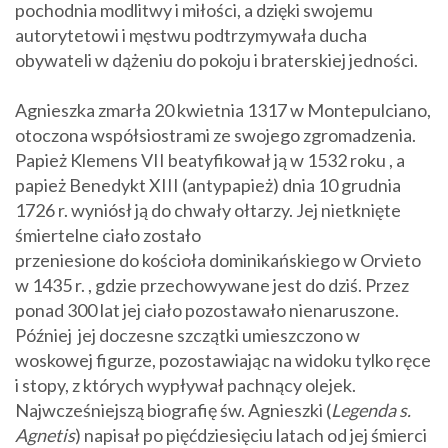
pochodnia modlitwy i miłości, a dzięki swojemu
autorytetowi i męstwu podtrzymywała ducha
obywateli w dążeniu do pokoju i braterskiej jedności.
Agnieszka zmarła 20 kwietnia 1317 w
Montepulciano
,
otoczona współsiostrami ze swojego zgromadzenia.
Papież Klemens VII beatyfikował ją w 1532 roku , a
papież Benedykt XIII (antypapież) dnia 10 grudnia
1726 r. wyniósł ją do chwały ołtarzy. Jej nietknięte
śmiertelne ciało zostało
przeniesione do kościoła dominikańskiego w Orvieto
w 1435 r. , gdzie przechowywane jest do dziś. Przez
ponad 300 lat jej ciało pozostawało nienaruszone.
Później jej doczesne szczątki umieszczono w
woskowej figurze, pozostawiając na widoku tylko ręce
i stopy, z których wypływał pachnący olejek.
Najwcześniejszą biografię św. Agnieszki (
Legenda s.
Agnetis
) napisał po pięćdziesięciu latach od jej śmierci