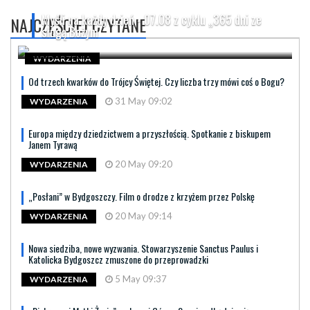
Myśli na każdy dzień - 07.08 z cyklu „365 dni ze
NAJCZĘŚCIEJ CZYTANE
sługą Bożym
WYDARZENIA
Od trzech kwarków do Trójcy Świętej. Czy liczba trzy mówi coś o Bogu?
31 May 09:02
WYDARZENIA
Europa między dziedzictwem a przyszłością. Spotkanie z biskupem
Janem Tyrawą
20 May 09:20
WYDARZENIA
„Posłani” w Bydgoszczy. Film o drodze z krzyżem przez Polskę
20 May 09:14
WYDARZENIA
Nowa siedziba, nowe wyzwania. Stowarzyszenie Sanctus Paulus i
Katolicka Bydgoszcz zmuszone do przeprowadzki
5 May 09:37
WYDARZENIA