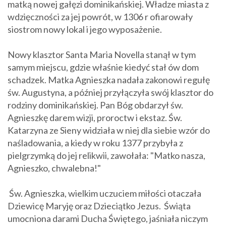
matką nowej gałęzi dominikańskiej. Władze miasta z
wdzięczności za jej powrót, w 1306 r ofiarowały
siostrom nowy lokal i jego wyposażenie.
Nowy klasztor Santa Maria Novella stanął w tym
samym miejscu, gdzie właśnie kiedyć stał ów dom
schadzek. Matka Agnieszka nadała zakonowi regułę
św. Augustyna, a później przyłączyła swój klasztor do
rodziny dominikańskiej. Pan Bóg obdarzył św.
Agnieszkę darem wizji, proroctw i ekstaz. Św.
Katarzyna ze Sieny widziała w niej dla siebie wzór do
naśladowania, a kiedy w roku 1377 przybyła z
pielgrzymką do jej relikwii, zawołała: "Matko nasza,
Agnieszko, chwalebna!"
Św. Agnieszka, wielkim uczuciem miłości otaczała
Dziewicę Maryję oraz Dzieciątko Jezus. Świąta
umocniona darami Ducha Świętego, jaśniała niczym