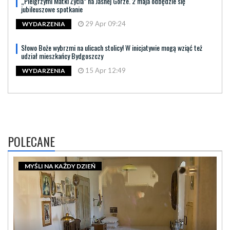
„Pielgrzymi Matki Życia” na Jasnej Górze. 2 maja odbędzie się
jubileuszowe spotkanie
29 Apr 09:24
WYDARZENIA
Słowo Boże wybrzmi na ulicach stolicy! W inicjatywie mogą wziąć też
udział mieszkańcy Bydgoszczy
15 Apr 12:49
WYDARZENIA
POLECANE
MYŚLI NA KAŻDY DZIEŃ