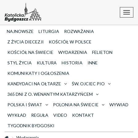
Toggl
navig
NAJNOWSZE
LITURGIA
ROZWAŻANIA
Z ŻYCIA DIECEZJI
KOŚCIÓŁ W POLSCE
KOŚCIÓŁ NA ŚWIECIE
WYDARZENIA
FELIETON
STYL ŻYCIA
KULTURA
HISTORIA
INNE
KOMUNIKATY I OGŁOSZENIA
KANDYDACI NA OŁTARZE
ŚW. OJCIEC PIO
365 DNI Z O. WENANTYM KATARZYŃCEM
POLSKA I ŚWIAT
POLONIA NA ŚWIECIE
WYWIAD
WYKŁAD
REGUŁA
VIDEO
KONTAKT
TYGODNIK BYDGOSKI
Wydarzenia