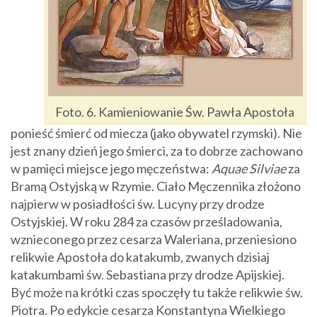
Foto. 6. Kamieniowanie Św. Pawła Apostoła
ponieść śmierć od miecza (jako obywatel rzymski). Nie
jest znany dzień jego śmierci, za to dobrze zachowano
w pamięci miejsce jego męczeństwa:
Aquae Silviae
za
Bramą Ostyjską w Rzymie. Ciało Męczennika złożono
najpierw w posiadłości św. Lucyny przy drodze
Ostyjskiej. W roku 284 za czasów prześladowania,
wznieconego przez cesarza Waleriana, przeniesiono
relikwie Apostoła do katakumb, zwanych dzisiaj
katakumbami św. Sebastiana przy drodze Apijskiej.
Być może na krótki czas spoczęły tu także relikwie św.
Piotra. Po edykcie cesarza Konstantyna Wielkiego