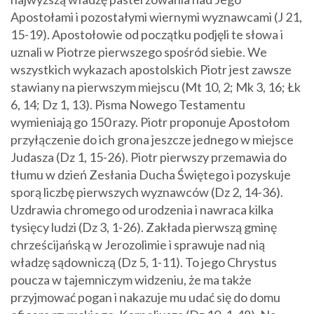
Apostołami i pozostałymi wiernymi wyznawcami (J 21,
15-19). Apostołowie od początku podjęli te słowa i
uznali w Piotrze pierwszego spośród siebie. We
wszystkich wykazach apostolskich Piotr jest zawsze
stawiany na pierwszym miejscu (Mt 10, 2; Mk 3, 16; Łk
6, 14; Dz 1, 13). Pisma Nowego Testamentu
wymieniają go 150 razy. Piotr proponuje Apostołom
przyłączenie do ich grona jeszcze jednego w miejsce
Judasza (Dz 1, 15-26). Piotr pierwszy przemawia do
tłumu w dzień Zesłania Ducha Świętego i pozyskuje
sporą liczbę pierwszych wyznawców (Dz 2, 14-36).
Uzdrawia chromego od urodzenia i nawraca kilka
tysięcy ludzi (Dz 3, 1-26). Zakłada pierwszą gminę
chrześcijańską w Jerozolimie i sprawuje nad nią
władzę sądowniczą (Dz 5, 1-11). To jego Chrystus
poucza w tajemniczym widzeniu, że ma także
przyjmować pogan i nakazuje mu udać się do domu