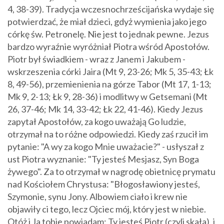
4, 38-39). Tradycja wczesnochrześcijańska wydaje się
potwierdzać, że miał dzieci, gdyż wymienia jako jego
córkę św. Petronelę. Nie jest to jednak pewne. Jezus
bardzo wyraźnie wyróżniał Piotra wśród Apostołów.
Piotr był świadkiem - wraz z Janem i Jakubem -
wskrzeszenia córki Jaira (Mt 9, 23-26; Mk 5, 35-43; Łk
8, 49-56), przemienienia na górze Tabor (Mt 17, 1-13;
Mk 9, 2-13; Łk 9, 28-36) i modlitwy w Getsemani (Mt
26, 37-46; Mk 14, 33-42; Łk 22, 41-46). Kiedy Jezus
zapytał Apostołów, za kogo uważają Go ludzie,
otrzymał na to różne odpowiedzi. Kiedy zaś rzucił im
pytanie: "A wy za kogo Mnie uważacie?" - usłyszał z
ust Piotra wyznanie: "Ty jesteś Mesjasz, Syn Boga
żywego". Za to otrzymał w nagrodę obietnicę prymatu
nad Kościołem Chrystusa: "Błogosławiony jesteś,
Szymonie, synu Jony. Albowiem ciało i krew nie
objawiły ci tego, lecz Ojciec mój, który jest w niebie.
Otóż i Ja tobie powiadam: Ty jesteś Piotr (czyli skała), i