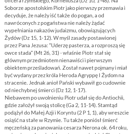
oficera rzymskiego, Korneliusza (Dz 10, 1-48). Na
Soborze apostolskim Piotr jako pierwszy przemawia i
decyduje, że należy iść także do pogan, a od
nawróconych z pogaństwa nie należy żądać
wypełniania nakazów judaizmu, obowiązujących
Żydów (Dz 15, 1-12). W myśl zasady postawionej
przez Pana Jezusa: "Uderzę pasterza, a rozproszą się
owce stada" (Mt 26, 31) - właśnie Piotr stał się
głównym przedmiotem nienawiści i pierwszym
obiektem prześladowań. Został nawet pojmany i miał
być wydany przez króla Heroda Agryppę I Żydom na
stracenie. Jednak anioł Pański wybawił go cudownie
od niechybnej śmierci (Dz 12, 1-17).
Niebawem po uwolnieniu Piotr udał się do Antiochii,
gdzie założył swoją stolicę (Ga 2, 11-14). Stamtąd
podążył do Małej Azji i Koryntu (2 P 1, 1), aby wreszcie
osiąść na stałe w Rzymie. Tu także poniósł śmierć
męczeńską za panowania cesarza Nerona ok. 64 roku,