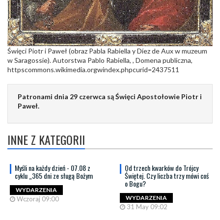
Święci Piotr i Paweł (obraz Pabla Rabiella y Díez de Aux w muzeum
w Saragossie). Autorstwa Pablo Rabiella, , Domena publiczna,
httpscommons.wikimedia.orgwindex.phpcurid=2437511
Patronami dnia 29 czerwca są Święci Apostołowie Piotr i
Paweł.
INNE Z KATEGORII
Myśli na każdy dzień - 07.08 z
Od trzech kwarków do Trójcy
cyklu „365 dni ze sługą Bożym
Świętej. Czy liczba trzy mówi coś
o Bogu?
WYDARZENIA
WYDARZENIA
Wczoraj 09:00
31 May 09:02