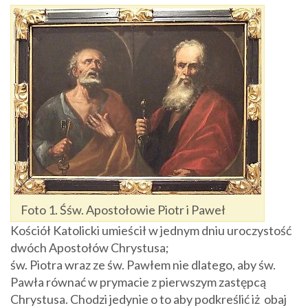
Foto 1. Śśw. Apostołowie Piotr i Paweł
Kościół Katolicki umieścił w jednym dniu uroczystość
dwóch Apostołów Chrystusa;
św. Piotra wraz ze św. Pawłem nie dlatego, aby św.
Pawła równać w prymacie z pierwszym zastępcą
Chrystusa. Chodzi jedynie o to aby podkreślić iż obaj