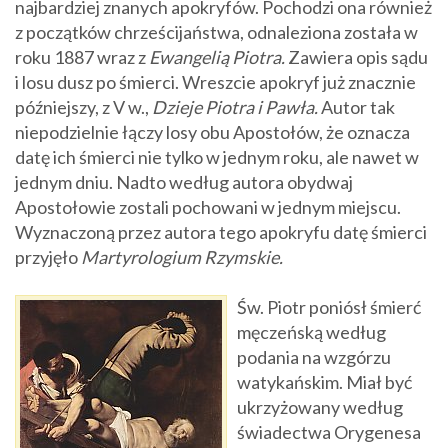
najbardziej znanych apokryfów. Pochodzi ona również
z początków chrześcijaństwa, odnaleziona została w
roku 1887 wraz z
Ewangelią Piotra.
Zawiera opis sądu
i losu dusz po śmierci. Wreszcie apokryf już znacznie
późniejszy, z V w.,
Dzieje Piotra i Pawła.
Autor tak
niepodzielnie łączy losy obu Apostołów, że oznacza
datę ich śmierci nie tylko w jednym roku, ale nawet w
jednym dniu. Nadto według autora obydwaj
Apostołowie zostali pochowani w jednym miejscu.
Wyznaczoną przez autora tego apokryfu datę śmierci
przyjęło
Martyrologium Rzymskie.
Św. Piotr poniósł śmierć
męczeńską według
podania na wzgórzu
watykańskim. Miał być
ukrzyżowany według
świadectwa Orygenesa