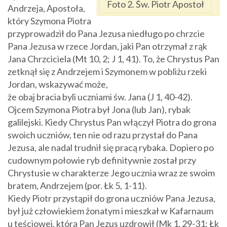
Foto 2. Św. Piotr Apostoł
Andrzeja, Apostoła,
który Szymona Piotra
przyprowadził do Pana Jezusa niedługo po chrzcie
Pana Jezusa w rzece Jordan, jaki Pan otrzymał z rąk
Jana Chrzciciela (Mt 10, 2; J 1, 41). To, że Chrystus Pan
zetknął się z Andrzejem i Szymonem w pobliżu rzeki
Jordan, wskazywać może,
że obaj bracia byli uczniami św. Jana (J 1, 40-42).
Ojcem Szymona Piotra był Jona (lub Jan), rybak
galilejski. Kiedy Chrystus Pan włączył Piotra do grona
swoich uczniów, ten nie od razu przystał do Pana
Jezusa, ale nadal trudnił się pracą rybaka. Dopiero po
cudownym połowie ryb definitywnie został przy
Chrystusie w charakterze Jego ucznia wraz ze swoim
bratem, Andrzejem (por. Łk 5, 1-11).
Kiedy Piotr przystąpił do grona uczniów Pana Jezusa,
był już człowiekiem żonatym i mieszkał w Kafarnaum
u teściowej, którą Pan Jezus uzdrowił (Mk 1, 29-31; Łk