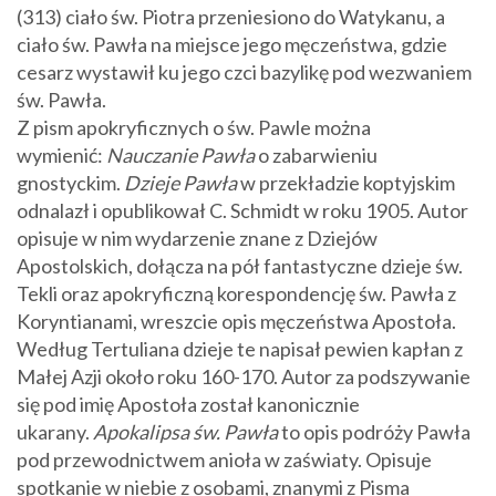
(313) ciało św. Piotra przeniesiono do Watykanu, a
ciało św. Pawła na miejsce jego męczeństwa, gdzie
cesarz wystawił ku jego czci bazylikę pod wezwaniem
św. Pawła.
Z pism apokryficznych o św. Pawle można
wymienić:
Nauczanie Pawła
o zabarwieniu
gnostyckim.
Dzieje Pawła
w przekładzie koptyjskim
odnalazł i opublikował C. Schmidt w roku 1905. Autor
opisuje w nim wydarzenie znane z Dziejów
Apostolskich, dołącza na pół fantastyczne dzieje św.
Tekli oraz apokryficzną korespondencję św. Pawła z
Koryntianami, wreszcie opis męczeństwa Apostoła.
Według Tertuliana dzieje te napisał pewien kapłan z
Małej Azji około roku 160-170. Autor za podszywanie
się pod imię Apostoła został kanonicznie
ukarany.
Apokalipsa św. Pawła
to opis podróży Pawła
pod przewodnictwem anioła w zaświaty. Opisuje
spotkanie w niebie z osobami, znanymi z Pisma