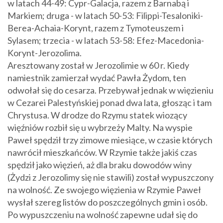
w latach 44-49: Cypr-Galacja, razem z Barnabą i
Markiem; druga - w latach 50-53: Filippi-Tesaloniki-
Berea-Achaia-Korynt, razem z Tymoteuszem i
Sylasem; trzecia - w latach 53-58: Efez-Macedonia-
Korynt-Jerozolima.
Aresztowany został w Jerozolimie w 60 r. Kiedy
namiestnik zamierzał wydać Pawła Żydom, ten
odwołał się do cesarza. Przebywał jednak w więzieniu
w Cezarei Palestyńskiej ponad dwa lata, głosząc i tam
Chrystusa. W drodze do Rzymu statek wiozący
więźniów rozbił się u wybrzeży Malty. Na wyspie
Paweł spędził trzy zimowe miesiące, w czasie których
nawrócił mieszkańców. W Rzymie także jakiś czas
spędził jako więzień, aż dla braku dowodów winy
(Żydzi z Jerozolimy się nie stawili) został wypuszczony
na wolność. Ze swojego więzienia w Rzymie Paweł
wysłał szereg listów do poszczególnych gmin i osób.
Po wypuszczeniu na wolność zapewne udał się do