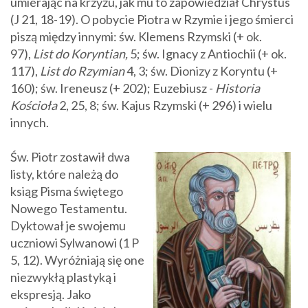
umierając na krzyżu, jak mu to zapowiedział Chrystus
(J 21, 18-19). O pobycie Piotra w Rzymie i jego śmierci
piszą między innymi: św. Klemens Rzymski (+ ok.
97),
List do Koryntian,
5; św. Ignacy z Antiochii (+ ok.
117),
List do Rzymian
4, 3; św. Dionizy z Koryntu (+
160); św. Ireneusz (+ 202); Euzebiusz -
Historia
Kościoła
2, 25, 8; św. Kajus Rzymski (+ 296) i wielu
innych.
Św. Piotr zostawił dwa
listy, które należą do
ksiąg Pisma świętego
Nowego Testamentu.
Dyktował je swojemu
uczniowi Sylwanowi (1 P
5, 12). Wyróżniają się one
niezwykłą plastyką i
ekspresją. Jako