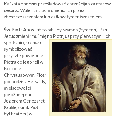
Kaliksta podczas prześladowań chrześcijan za czasów
cesarza Waleriana uchronienia ich przez
zbeszczeszczeniem lub całkowitym zniszczeniem.
Św. Piotr Apostoł
to biblijny Szymon (Symeon). Pan
Jezus zmienił mu imię na Piotr juz przy pierwszym
ich
spotkaniu, co miało
symbolizować
przyszłe powołanie
Piotra do jego roli w
Kosciele
Chrystusowym. Piotr
pochodził z Betsaidy,
miejscowości
położonej nad
Jeziorem Genezaret
(Galilejskim). Piotr
był bratem św.