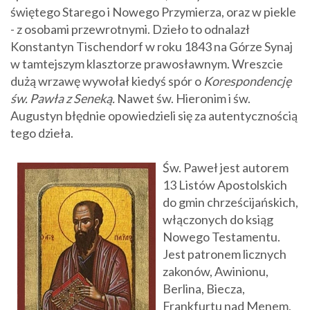
świętego Starego i Nowego Przymierza, oraz w piekle
- z osobami przewrotnymi. Dzieło to odnalazł
Konstantyn Tischendorf w roku 1843 na Górze Synaj
w tamtejszym klasztorze prawosławnym. Wreszcie
dużą wrzawę wywołał kiedyś spór o
Korespondencję
św. Pawła z Seneką.
Nawet św. Hieronim i św.
Augustyn błędnie opowiedzieli się za autentycznością
tego dzieła.
Św. Paweł jest autorem
13 Listów Apostolskich
do gmin chrześcijańskich,
włączonych do ksiąg
Nowego Testamentu.
Jest patronem licznych
zakonów, Awinionu,
Berlina, Biecza,
Frankfurtu nad Menem,