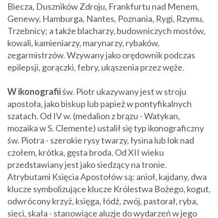
Biecza, Duszników Zdroju, Frankfurtu nad Menem,
Genewy, Hamburga, Nantes, Poznania, Rygi, Rzymu,
Trzebnicy; a także blacharzy, budowniczych mostów,
kowali, kamieniarzy, marynarzy, rybaków,
zegarmistrzów. Wzywany jako orędownik podczas
epilepsji, gorączki, febry, ukąszenia przez węże.
W ikonografii
św. Piotr ukazywany jest w stroju
apostoła, jako biskup lub papież w pontyfikalnych
szatach. Od IV w. (medalion z brązu - Watykan,
mozaika w S. Clemente) ustalił się typ ikonograficzny
św. Piotra - szerokie rysy twarzy, łysina lub lok nad
czołem, krótka, gęsta broda. Od XII wieku
przedstawiany jest jako siedzący na tronie.
Atrybutami Księcia Apostołów są: anioł, kajdany, dwa
klucze symbolizujące klucze Królestwa Bożego, kogut,
odwrócony krzyż, księga, łódź, zwój, pastorał, ryba,
sieci, skała - stanowiące aluzje do wydarzeń w jego