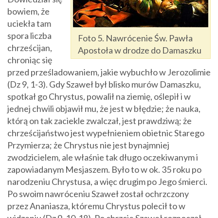
bowiem, że
uciekła tam
spora liczba
Foto 5. Nawrócenie Św. Pawła
chrześcijan,
Apostoła w drodze do Damaszku
chroniąc się
przed prześladowaniem, jakie wybuchło w Jerozolimie
(Dz 9, 1-3). Gdy Szaweł był blisko murów Damaszku,
spotkał go Chrystus, powalił na ziemię, oślepił i w
jednej chwili objawił mu, że jest w błędzie; że nauka,
którą on tak zaciekle zwalczał, jest prawdziwą; że
chrześcijaństwo jest wypełnieniem obietnic Starego
Przymierza; że Chrystus nie jest bynajmniej
zwodzicielem, ale właśnie tak długo oczekiwanym i
zapowiadanym Mesjaszem. Było to w ok. 35 roku po
narodzeniu Chrystusa, a więc drugim po Jego śmierci.
Po swoim nawróceniu Szaweł został ochrzczony
przez Ananiasza, któremu Chrystus polecił to w
widzeniu (Dz 9, 10-18). Po chrzcie Szaweł rozpoczął