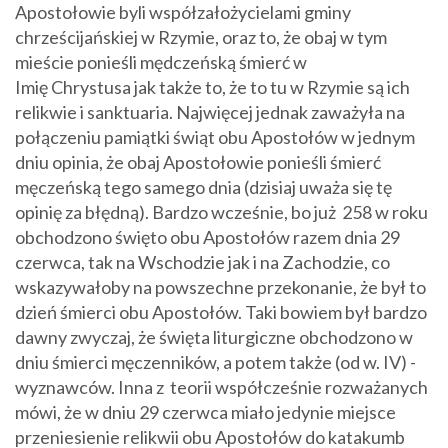
Apostołowie byli współzałożycielami gminy
chrześcijańskiej w Rzymie, oraz to, że obaj w tym
mieście ponieśli mędczeńską śmierć w
Imię Chrystusa jak także to, że to tu w Rzymie są ich
relikwie i sanktuaria. Najwięcej jednak zaważyła na
połączeniu pamiątki świąt obu Apostołów w jednym
dniu opinia, że obaj Apostołowie ponieśli śmierć
męczeńską tego samego dnia (dzisiaj uważa się tę
opinię za błędną). Bardzo wcześnie, bo już 258 w roku
obchodzono święto obu Apostołów razem dnia 29
czerwca, tak na Wschodzie jak i na Zachodzie, co
wskazywałoby na powszechne przekonanie, że był to
dzień śmierci obu Apostołów. Taki bowiem był bardzo
dawny zwyczaj, że święta liturgiczne obchodzono w
dniu śmierci męczenników, a potem także (od w. IV) -
wyznawców. Inna z teorii współcześnie rozważanych
mówi, że w dniu 29 czerwca miało jedynie miejsce
przeniesienie relikwii obu Apostołów do katakumb