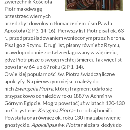
zwierzchnik Kościoła
Piotr ma odwagę
przestrzec wiernych
przed zbyt dowolnym tłumaczeniem pism Pawła
Apostoła (2 P 3, 14-16). Pierwszy list Piotr pisał ok. 63
r., przed prześladowaniem wznieconym przez Nerona.
Pisał go z Rzymu. Drugi list, pisany również z Rzymu,
prawdopodobnie został zredagowany w więzieniu,
gdyż Piotr pisze o swojej rychłej śmierci. Tak więc list
powstał w 64 lub 67 roku (2 P 1, 14).
O wielkiej popularności św. Piotra świadczą liczne
apokryfy. Na pierwszym miejscu należy do
nich
Ewangelia Piotra,
której fragment udało się
przypadkowo odnaleźć w roku 1887 w Achmin w
Górnym Egipcie. Mogła powstać już w latach 120-130
po Chrystusie.
Kerygma Piotra
- to rodzaj homilii.
Powstała ona również ok. roku 130 i ma zabarwienie
gnostyckie.
Apokalipsa św. Piotra
należała kiedyś do