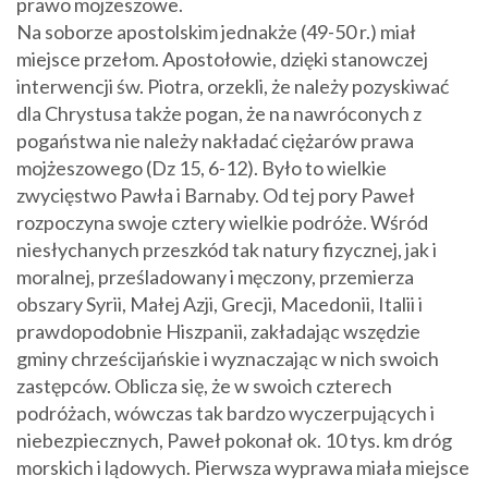
prawo mojżeszowe.
Na soborze apostolskim jednakże (49-50 r.) miał
miejsce przełom. Apostołowie, dzięki stanowczej
interwencji św. Piotra, orzekli, że należy pozyskiwać
dla Chrystusa także pogan, że na nawróconych z
pogaństwa nie należy nakładać ciężarów prawa
mojżeszowego (Dz 15, 6-12). Było to wielkie
zwycięstwo Pawła i Barnaby. Od tej pory Paweł
rozpoczyna swoje cztery wielkie podróże. Wśród
niesłychanych przeszkód tak natury fizycznej, jak i
moralnej, prześladowany i męczony, przemierza
obszary Syrii, Małej Azji, Grecji, Macedonii, Italii i
prawdopodobnie Hiszpanii, zakładając wszędzie
gminy chrześcijańskie i wyznaczając w nich swoich
zastępców. Oblicza się, że w swoich czterech
podróżach, wówczas tak bardzo wyczerpujących i
niebezpiecznych, Paweł pokonał ok. 10 tys. km dróg
morskich i lądowych. Pierwsza wyprawa miała miejsce