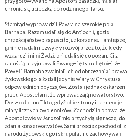
przygotowywano na Apostoła zasadzki, musiał
chronić się ucieczką do rodzinnego Tarsu.
Stamtąd wyprowadził Pawła na szerokie pola
Barnaba. Razem udali się do Antiochii, gdzie
chrześcijaństwo zapuściło już korzenie. Tamtejszej
gminie nadali niezwykły rozwój przez to, że kiedy
wzgardzili nimi Żydzi, oni udali się do pogan. Ci z
radością przyjmowali Ewangelię tym chętniej, że
Paweł i Barnaba zwalniali ich od obrzezania i prawa
żydowskiego, a żądali jedynie wiary w Chrystusa i
odpowiednich obyczajów. Zostali jednak oskarżeni
przed Apostołami, że wprowadzają nowatorstwo.
Doszło do konfliktu, gdyż obie strony i tendencje
miały licznych zwolenników. Zachodziła obawa, że
Apostołowie w Jerozolimie przychylą się raczej do
zdania konserwatystów. Sami przecież pochodzili z
narodu żydowskiego i skrupulatnie zachowywali