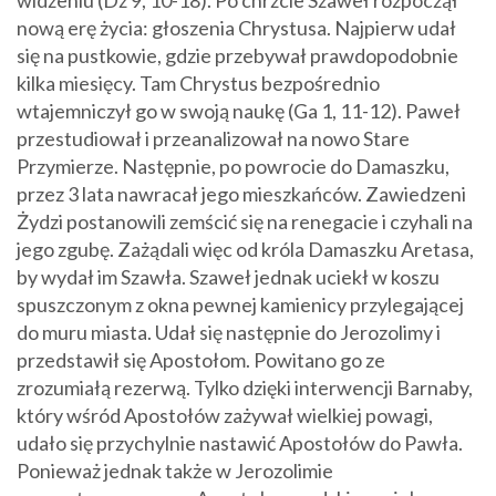
nową erę życia: głoszenia Chrystusa. Najpierw udał
się na pustkowie, gdzie przebywał prawdopodobnie
kilka miesięcy. Tam Chrystus bezpośrednio
wtajemniczył go w swoją naukę (Ga 1, 11-12). Paweł
przestudiował i przeanalizował na nowo Stare
Przymierze. Następnie, po powrocie do Damaszku,
przez 3 lata nawracał jego mieszkańców. Zawiedzeni
Żydzi postanowili zemścić się na renegacie i czyhali na
jego zgubę. Zażądali więc od króla Damaszku Aretasa,
by wydał im Szawła. Szaweł jednak uciekł w koszu
spuszczonym z okna pewnej kamienicy przylegającej
do muru miasta. Udał się następnie do Jerozolimy i
przedstawił się Apostołom. Powitano go ze
zrozumiałą rezerwą. Tylko dzięki interwencji Barnaby,
który wśród Apostołów zażywał wielkiej powagi,
udało się przychylnie nastawić Apostołów do Pawła.
Ponieważ jednak także w Jerozolimie