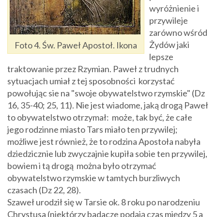
wyróżnienie i
przywileje
zarówno wśród
Żydów jaki
Foto 4. Św. Paweł Apostoł. Ikona
lepsze
traktowanie przez Rzymian. Paweł z trudnych
sytuacjach umiał z tej sposobności korzystać
powołując sie na "swoje obywatelstwo rzymskie" (Dz
16, 35-40; 25, 11). Nie jest wiadome, jaką drogą Paweł
to obywatelstwo otrzymał: może, tak być, że całe
jego rodzinne miasto Tars miało ten przywilej;
możliwe jest również, że to rodzina Apostoła nabyła
dziedzicznie lub zwyczajnie kupiła sobie ten przywilej,
bowiem i tą drogą można było otrzymać
obywatelstwo rzymskie w tamtych burzliwych
czasach (Dz 22, 28).
Szaweł urodził się w Tarsie ok. 8 roku po narodzeniu
Chrystusa (niektórzy badacze podają czas między 5 a