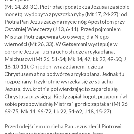
(Mt 14, 28-31). Piotr płaci podatek za Jezusa i za siebie
monetą, wydobytą z pyszczka ryby (Mt 17, 24-27); od
Piotra Pan Jezus zaczyna mycie nóg Apostołom przy
Ostatniej Wieczerzy (J 13, 6-11). Przed pojmaniem
Mistrza Piotr zapewnia Go o swojej dla Niego
wierności (Mt 26, 33). W Getsemani występuje w
obronie Jezusa i ucina ucho słudze arcykapłana,
Malchusowi (Mt 26, 51-54; Mk 14, 47; Łk 22, 49-50; J
18, 10-11). On jeden, wraz z Janem, idzie za
Chrystusem aż na podwórze arcykapłana. Jednak tu,
rozpoznany, trzykrotnie wyrzeka się ze strachu
Jezusa, dwukrotnie potwierdzając to zaparcie się
Chrystusa przysięgą. Kiedy zapiał kogut, przypomniał
sobie przepowiednię Mistrza i gorzko zapłakał (Mt 26,
69-75; Mk 14, 66-72; Łk 22, 54-62; J 18, 15-27).
Przed odejściem do nieba Pan Jezus zlecił Piotrowi
najwyższą władzę pasterzowania nad Jego