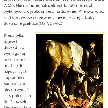
7, 58). Nie mając jednak pełnych lat 30, nie mógł
wykonywać wyroku śmierci na diakonie. Pilnował więc
szat oprawców i zapewne pilnie ich zachęcał, aby
dokonali egzekucji (Dz 7, 58-60)
Kiedy tylko
Szaweł
doszedł do
wymaganej
pełnoletności,
udał się do
najwyższych
kapłanów i
Sanhedrynu,
aby otrzymać
listy polecające
do Damaszku.
Dowiedział się