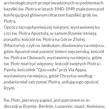
archeologicznych przeprowadzonych w podziemiach
bazyliki św. Piotra w latach 1940-1949 znaleziono pod
konfesją (pod głównym ołtarzem bazyliki) grób św.
Piotra.
Oprócz tej najsłynniejszej świątyni, wystawionej ku
czci św. Piotra Apostoła, w samym Rzymie istnieją
ponadto: kościół św. Piotra na Górze Złotej
(Montorio), czyli na Janikulum, zbudowany na miejscu,
gdzie Apostoł miał ponieść śmierć męczeńską; kościół
św. Piotra w Okowach, wystawiony na miejscu, gdzie
św. Piotr miał być więziony; kościół świętych Piotra i
Pawła; kościółek "Quo vadis" przy Via Appia,
wystawiony na miejscu, gdzie Chrystus według
podania miał zatrzymać Piotra, usiłującego opuścić
Rzym.
Św. Piotr, pierwszy papież, jest patronem m. in.
diecezji w Rzymie, Berlinie, Lozannie; miast: Awinionu,