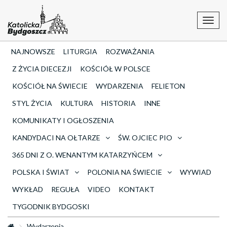
Toggl
navig
NAJNOWSZE
LITURGIA
ROZWAŻANIA
Z ŻYCIA DIECEZJI
KOŚCIÓŁ W POLSCE
KOŚCIÓŁ NA ŚWIECIE
WYDARZENIA
FELIETON
STYL ŻYCIA
KULTURA
HISTORIA
INNE
KOMUNIKATY I OGŁOSZENIA
KANDYDACI NA OŁTARZE
ŚW. OJCIEC PIO
365 DNI Z O. WENANTYM KATARZYŃCEM
POLSKA I ŚWIAT
POLONIA NA ŚWIECIE
WYWIAD
WYKŁAD
REGUŁA
VIDEO
KONTAKT
TYGODNIK BYDGOSKI
Wydarzenia