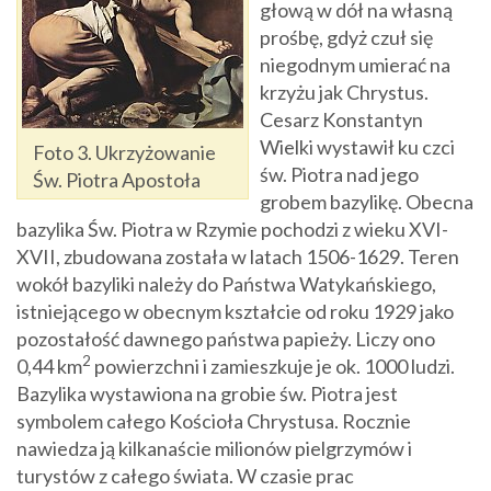
głową w dół na własną
prośbę, gdyż czuł się
niegodnym umierać na
krzyżu jak Chrystus.
Cesarz Konstantyn
Wielki wystawił ku czci
Foto 3. Ukrzyżowanie
św. Piotra nad jego
Św. Piotra Apostoła
grobem bazylikę. Obecna
bazylika Św. Piotra w Rzymie pochodzi z wieku XVI-
XVII, zbudowana została w latach 1506-1629. Teren
wokół bazyliki należy do Państwa Watykańskiego,
istniejącego w obecnym kształcie od roku 1929 jako
pozostałość dawnego państwa papieży. Liczy ono
2
0,44 km
powierzchni i zamieszkuje je ok. 1000 ludzi.
Bazylika wystawiona na grobie św. Piotra jest
symbolem całego Kościoła Chrystusa. Rocznie
nawiedza ją kilkanaście milionów pielgrzymów i
turystów z całego świata. W czasie prac