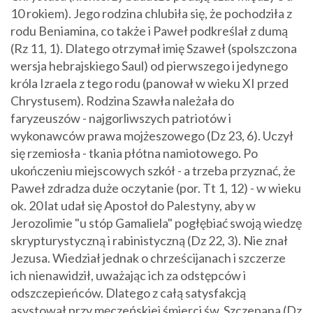
10 rokiem). Jego rodzina chlubiła się, że pochodziła z
rodu Beniamina, co także i Paweł podkreślał z dumą
(Rz 11, 1). Dlatego otrzymał imię Szaweł (spolszczona
wersja hebrajskiego Saul) od pierwszego i jedynego
króla Izraela z tego rodu (panował w wieku XI przed
Chrystusem). Rodzina Szawła należała do
faryzeuszów - najgorliwszych patriotów i
wykonawców prawa mojżeszowego (Dz 23, 6). Uczył
się rzemiosła - tkania płótna namiotowego. Po
ukończeniu miejscowych szkół - a trzeba przyznać, że
Paweł zdradza duże oczytanie (por. Tt 1, 12) - w wieku
ok. 20 lat udał się Apostoł do Palestyny, aby w
Jerozolimie "u stóp Gamaliela" pogłębiać swoją wiedzę
skrypturystyczną i rabinistyczną (Dz 22, 3). Nie znał
Jezusa. Wiedział jednak o chrześcijanach i szczerze
ich nienawidził, uważając ich za odstępców i
odszczepieńców. Dlatego z całą satysfakcją
asystował przy męczeńskiej śmierci św. Szczepana (Dz