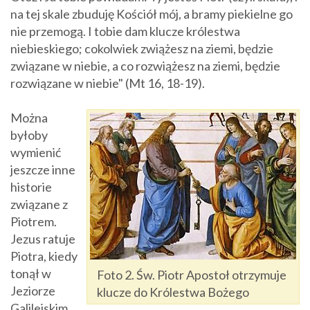
na tej skale zbuduję Kościół mój, a bramy piekielne go
nie przemogą. I tobie dam klucze królestwa
niebieskiego; cokolwiek zwiążesz na ziemi, będzie
związane w niebie, a co rozwiążesz na ziemi, będzie
rozwiązane w niebie" (Mt 16, 18-19).
Można
byłoby
wymienić
jeszcze inne
historie
związane z
Piotrem.
Jezus ratuje
Piotra, kiedy
tonął w
Foto 2. Św. Piotr Apostoł otrzymuje
Jeziorze
klucze do Królestwa Bożego
Galilejskim