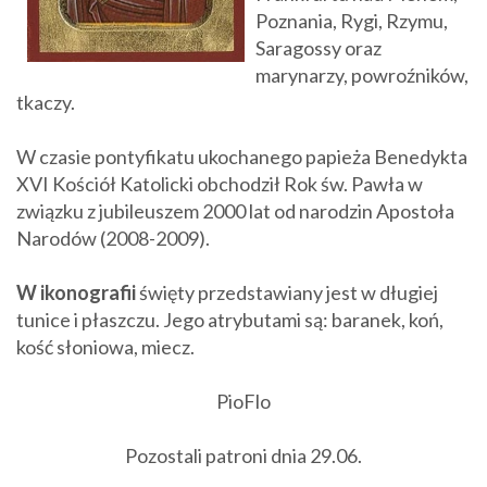
Poznania, Rygi, Rzymu,
Saragossy oraz
marynarzy, powroźników,
tkaczy.
W czasie pontyfikatu ukochanego papieża Benedykta
XVI Kościół Katolicki obchodził Rok św. Pawła w
związku z jubileuszem 2000 lat od narodzin Apostoła
Narodów (2008-2009).
W ikonografii
święty
przedstawiany jest w długiej
tunice i płaszczu. Jego atrybutami są: baranek, koń,
kość słoniowa, miecz.
PioFlo
Pozostali patroni dnia 29.06.