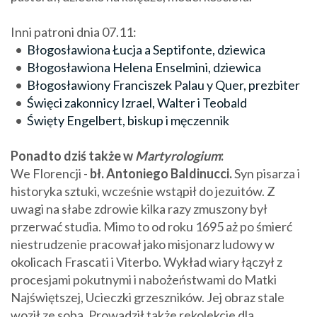
Inni patroni dnia 07.11:
•
Błogosławiona Łucja a Septifonte, dziewica
•
Błogosławiona Helena Enselmini, dziewica
•
Błogosławiony Franciszek Palau y Quer, prezbiter
•
Święci zakonnicy Izrael, Walter i Teobald
•
Święty Engelbert, biskup i męczennik
Ponadto dziś także w
Martyrologium
:
We Florencji -
bł. Antoniego Baldinucci.
Syn pisarza i
historyka sztuki, wcześnie wstąpił do jezuitów. Z
uwagi na słabe zdrowie kilka razy zmuszony był
przerwać studia. Mimo to od roku 1695 aż po śmierć
niestrudzenie pracował jako misjonarz ludowy w
okolicach Frascati i Viterbo. Wykład wiary łączył z
procesjami pokutnymi i nabożeństwami do Matki
Najświętszej, Ucieczki grzeszników. Jej obraz stale
woził ze sobą. Prowadził także rekolekcje dla