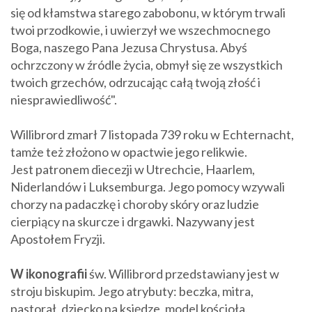
się od kłamstwa starego zabobonu, w którym trwali
twoi przodkowie, i uwierzył we wszechmocnego
Boga, naszego Pana Jezusa Chrystusa. Abyś
ochrzczony w źródle życia, obmył się ze wszystkich
twoich grzechów, odrzucając całą twoją złość i
niesprawiedliwość".
Willibrord zmarł 7 listopada 739 roku w Echternacht,
tamże też złożono w opactwie jego relikwie.
Jest patronem diecezji w Utrechcie, Haarlem,
Niderlandów i Luksemburga. Jego pomocy wzywali
chorzy na padaczkę i choroby skóry oraz ludzie
cierpiący na skurcze i drgawki. Nazywany jest
Apostołem Fryzji.
W ikonografii
św. Willibrord przedstawiany jest w
stroju biskupim. Jego atrybuty: beczka, mitra,
pastorał, dziecko na księdze, model kościoła.