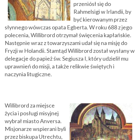
przeniósł się do
Rahmelsigi w Irlandii, by
być kierowanym przez
słynnego wówczas opata Egberta. W roku 688 z jego
polecenia, Willibrord otrzymał święcenia kapłańskie.
Następnie wraz z towarzyszami udał się na misję do
Fryzji w Holandii. Stamtąd Willibrord został wysłany w
delegacje do papież św. Segiusza I, który udzielił mu
uprawnień do misji, a także relikwie świętych i
naczynia litugiczne.
Willibrord za miejsce
życia i posługi misyjnej
wybrał miasto Anversa.
Misjonarze wspierani byli
przez biskupa Utrechtu,