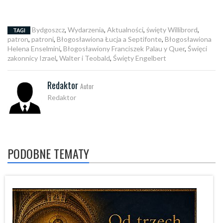
Bydgoszcz
,
Wydarzenia
,
Aktualności
,
święty Willibrord
,
TAGI
patron
,
patroni
,
Błogosławiona Łucja a Septifonte
,
Błogosławiona
Helena Enselmini
,
Błogosławiony Franciszek Palau y Quer
,
Święci
zakonnicy Izrael
,
Walter i Teobald
,
Święty Engelbert
Redaktor
Autor
Redaktor
PODOBNE TEMATY