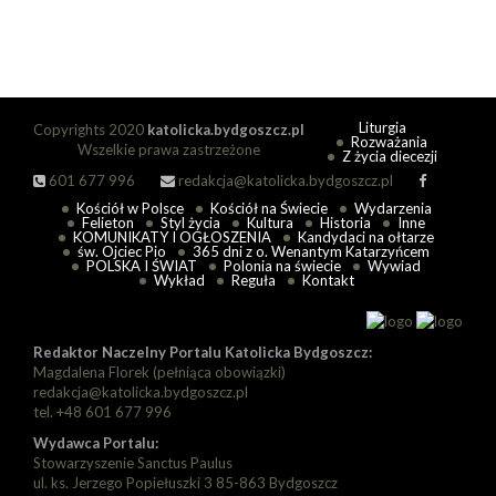
Liturgia
Copyrights 2020
katolicka.bydgoszcz.pl
Rozważania
Wszelkie prawa zastrzeżone
Z życia diecezji
601 677 996
redakcja@katolicka.bydgoszcz.pl
Kościół w Polsce
Kościół na Świecie
Wydarzenia
Felieton
Styl życia
Kultura
Historia
Inne
KOMUNIKATY I OGŁOSZENIA
Kandydaci na ołtarze
św. Ojciec Pio
365 dni z o. Wenantym Katarzyńcem
POLSKA I ŚWIAT
Polonia na świecie
Wywiad
Wykład
Reguła
Kontakt
Redaktor Naczelny Portalu Katolicka Bydgoszcz:
Magdalena Florek (pełniąca obowiązki)
redakcja@katolicka.bydgoszcz.pl
tel. +48 601 677 996
Wydawca Portalu:
Stowarzyszenie Sanctus Paulus
ul. ks. Jerzego Popiełuszki 3 85-863 Bydgoszcz