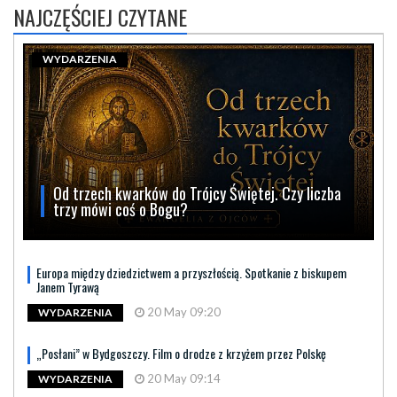
NAJCZĘŚCIEJ CZYTANE
WYDARZENIA
Od trzech kwarków do Trójcy Świętej. Czy liczba
trzy mówi coś o Bogu?
Europa między dziedzictwem a przyszłością. Spotkanie z biskupem
Janem Tyrawą
20 May 09:20
WYDARZENIA
„Posłani” w Bydgoszczy. Film o drodze z krzyżem przez Polskę
20 May 09:14
WYDARZENIA