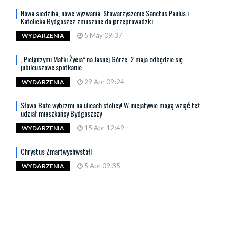
Nowa siedziba, nowe wyzwania. Stowarzyszenie Sanctus Paulus i
Katolicka Bydgoszcz zmuszone do przeprowadzki
5 May 09:37
WYDARZENIA
„Pielgrzymi Matki Życia” na Jasnej Górze. 2 maja odbędzie się
jubileuszowe spotkanie
29 Apr 09:24
WYDARZENIA
Słowo Boże wybrzmi na ulicach stolicy! W inicjatywie mogą wziąć też
udział mieszkańcy Bydgoszczy
15 Apr 12:49
WYDARZENIA
Chrystus Zmartwychwstał!
5 Apr 09:35
WYDARZENIA