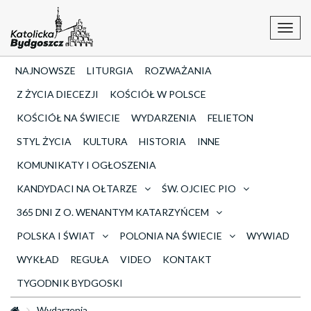
Toggl
navig
NAJNOWSZE
LITURGIA
ROZWAŻANIA
Z ŻYCIA DIECEZJI
KOŚCIÓŁ W POLSCE
KOŚCIÓŁ NA ŚWIECIE
WYDARZENIA
FELIETON
STYL ŻYCIA
KULTURA
HISTORIA
INNE
KOMUNIKATY I OGŁOSZENIA
KANDYDACI NA OŁTARZE
ŚW. OJCIEC PIO
365 DNI Z O. WENANTYM KATARZYŃCEM
POLSKA I ŚWIAT
POLONIA NA ŚWIECIE
WYWIAD
WYKŁAD
REGUŁA
VIDEO
KONTAKT
TYGODNIK BYDGOSKI
Wydarzenia