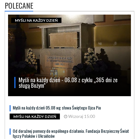
POLECANE
MYŚLI NA KAŻDY DZIEŃ
Myśli na każdy dzień - 06.08 z cyklu „365 dni ze
sługą Bożym"
Myśli na każdy dzień 05.08 wg słowa Świętego Ojca Pio
Wczoraj 15:00
MYŚLI NA KAŻDY DZIEŃ
Od doraźnej pomocy do wspólnego działania. Fundacja Bezpieczny Świat
łączy Polaków i Ukraińców