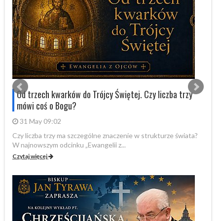
Od trzech kwarków do Trójcy Świętej. Czy liczba trzy
mówi coś o Bogu?
31 May 09:02
Czy liczba trzy ma szczególne znaczenie w strukturze świata?
By
W najnowszym odcinku „Ewangelii z...
„P
Czytaj więcej
Cz