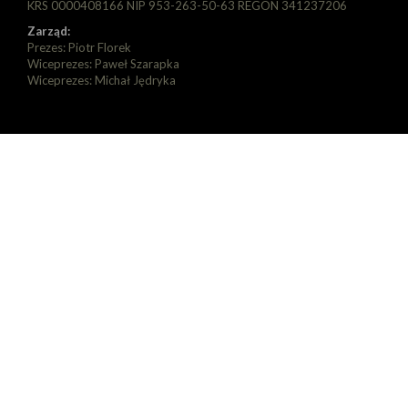
KRS 0000408166 NIP 953-263-50-63 REGON 341237206
Zarząd:
Prezes: Piotr Florek
Wiceprezes: Paweł Szarapka
Wiceprezes: Michał Jędryka