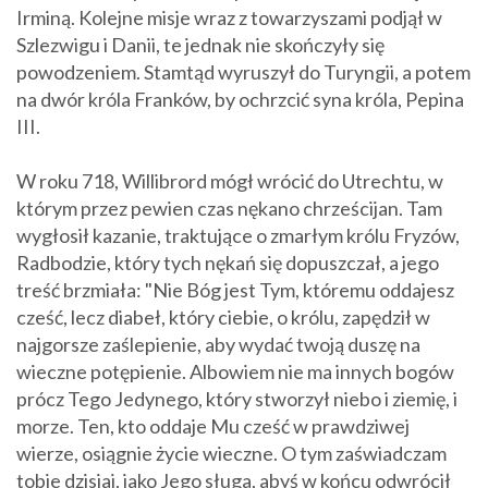
Irminą. Kolejne misje wraz z towarzyszami podjął w
Szlezwigu i Danii, te jednak nie skończyły się
powodzeniem. Stamtąd wyruszył do Turyngii, a potem
na dwór króla Franków, by ochrzcić syna króla, Pepina
III.
W roku 718, Willibrord mógł wrócić do Utrechtu, w
którym przez pewien czas nękano chrześcijan. Tam
wygłosił kazanie, traktujące o zmarłym królu Fryzów,
Radbodzie, który tych nękań się dopuszczał, a jego
treść brzmiała:
"Nie Bóg jest Tym, któremu oddajesz
cześć, lecz diabeł, który ciebie, o królu, zapędził w
najgorsze zaślepienie, aby wydać twoją duszę na
wieczne potępienie. Albowiem nie ma innych bogów
prócz Tego Jedynego, który stworzył niebo i ziemię, i
morze. Ten, kto oddaje Mu cześć w prawdziwej
wierze, osiągnie życie wieczne. O tym zaświadczam
tobie dzisiaj, jako Jego sługa, abyś w końcu odwrócił