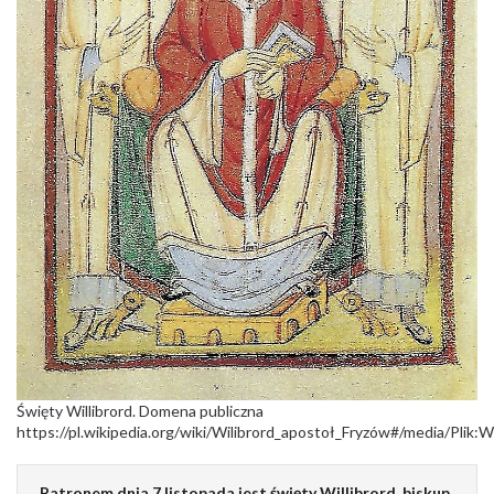
Święty Willibrord. Domena publiczna
https://pl.wikipedia.org/wiki/Wilibrord_apostoł_Fryzów#/media/Plik:Wi
Patronem dnia 7 listopada jest święty Willibrord, biskup.