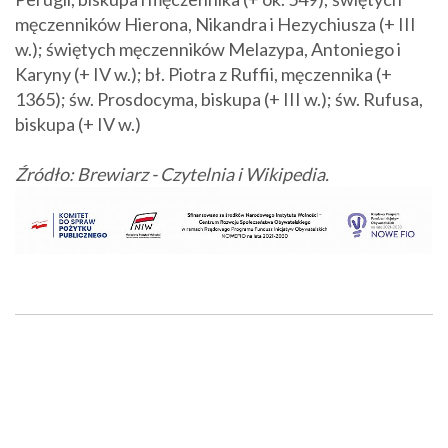
męczenników Hierona, Nikandra i Hezychiusza (+ III
w.); świętych męczenników Melazypa, Antoniego i
Karyny (+ IV w.); bł. Piotra z Ruffii, męczennika (+
1365); św. Prosdocyma, biskupa (+ III w.); św. Rufusa,
biskupa (+ IV w.)
Źródło: Brewiarz - Czytelnia i Wikipedia.