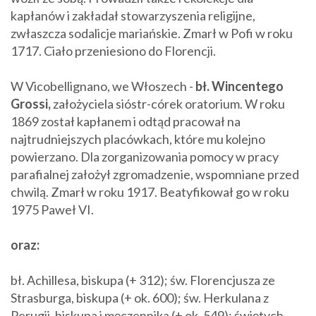
kapłanów i zakładał stowarzyszenia religijne,
zwłaszcza sodalicje mariańskie. Zmarł w Pofi w roku
1717. Ciało przeniesiono do Florencji.
W Vicobellignano, we Włoszech -
bł. Wincentego
Grossi,
założyciela sióstr-córek oratorium. W roku
1869 został kapłanem i odtąd pracował na
najtrudniejszych placówkach, które mu kolejno
powierzano. Dla zorganizowania pomocy w pracy
parafialnej założył zgromadzenie, wspomniane przed
chwilą. Zmarł w roku 1917. Beatyfikował go w roku
1975 Paweł VI.
oraz:
bł. Achillesa, biskupa (+ 312); św. Florencjusza ze
Strasburga, biskupa (+ ok. 600); św. Herkulana z
Perugii, biskupa i męczennika (+ ok. 549); świętych