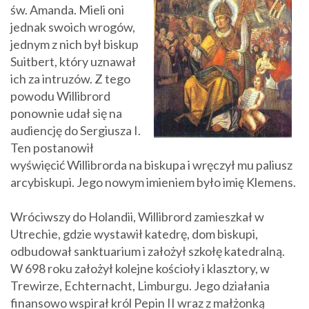
św. Amanda. Mieli oni
jednak swoich wrogów,
jednym z nich był biskup
Suitbert, który uznawał
ich za intruzów. Z tego
powodu Willibrord
ponownie udał się na
audiencję do Sergiusza I.
Ten postanowił
wyświęcić Willibrorda na biskupa i wręczył mu paliusz
arcybiskupi. Jego nowym imieniem było imię Klemens.
Wróciwszy do Holandii, Willibrord zamieszkał w
Utrechie, gdzie wystawił katedrę, dom biskupi,
odbudował sanktuarium i założył szkołę katedralną.
W 698 roku założył kolejne kościoły i klasztory, w
Trewirze, Echternacht, Limburgu. Jego działania
finansowo wspirał król Pepin II wraz z małżonką