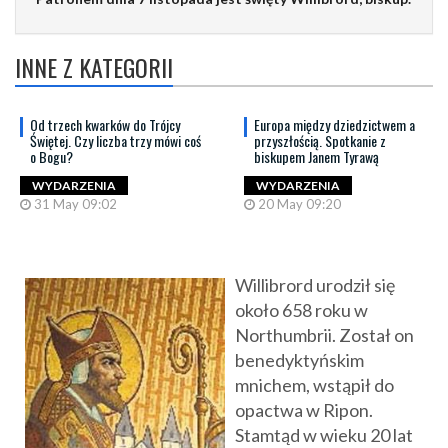
INNE Z KATEGORII
Od trzech kwarków do Trójcy
Europa między dziedzictwem a
Świętej. Czy liczba trzy mówi coś
przyszłością. Spotkanie z
o Bogu?
biskupem Janem Tyrawą
WYDARZENIA
WYDARZENIA
31 May 09:02
20 May 09:20
Willibrord urodził się
około 658 roku w
Northumbrii. Został on
benedyktyńskim
mnichem, wstąpił do
opactwa w Ripon.
Stamtąd w wieku 20 lat