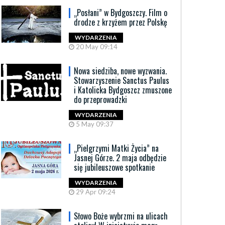
„Posłani” w Bydgoszczy. Film o
drodze z krzyżem przez Polskę
WYDARZENIA
20 May 09:14
Nowa siedziba, nowe wyzwania.
Stowarzyszenie Sanctus Paulus
i Katolicka Bydgoszcz zmuszone
do przeprowadzki
WYDARZENIA
5 May 09:37
„Pielgrzymi Matki Życia” na
Jasnej Górze. 2 maja odbędzie
się jubileuszowe spotkanie
WYDARZENIA
29 Apr 09:24
Słowo Boże wybrzmi na ulicach