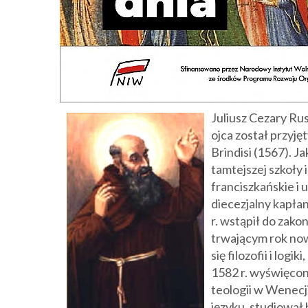
Juliusz Cezary Russ
ojca został przyj
Brindisi (1567). J
tamtejszej szkoły 
franciszkańskie i 
diecezjalny kapła
r. wstąpił do zako
trwającym rok now
się filozofii i log
1582 r. wyświęcon
teologii w Wenecji
języku, studiował