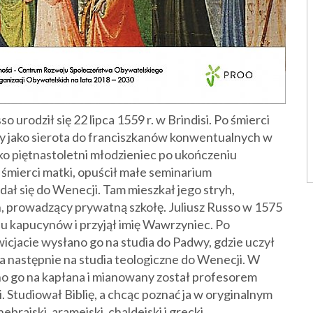
o urodził się 22 lipca 1559 r. w Brindisi. Po śmierci
ęty jako sierota do franciszkanów konwentualnych w
ako piętnastoletni młodzieniec po ukończeniu
i śmierci matki, opuścił małe seminarium
udał się do Wenecji. Tam mieszkał jego stryh,
n, prowadzący prywatną szkołę. Juliusz Russo w 1575
nu kapucynów i przyjął imię Wawrzyniec. Po
icjacie wysłano go na studia do Padwy, gdzie uczył
iki, a następnie na studia teologiczne do Wenecji. W
o go na kapłana i mianowany został profesorem
. Studiował Biblię, a chcąc poznać ja w oryginalnym
hebrajski, aramejski, chaldejski i grecki.