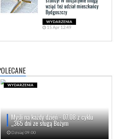
stolicy! W inicjatywie mogą
wziąć też udział mieszkańcy
Bydgoszczy
WYDARZENIA
15 Apr 12:49
POLECANE
WYDARZENIA
Myśli na każdy dzień - 07.08 z cyklu
„365 dni ze sługą Bożym
Dzisiaj 09:00