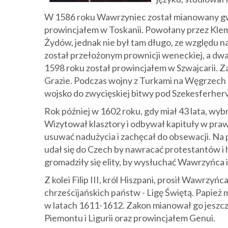
W 1586 roku Wawrzyniec został mianowany gwar
prowincjałem w Toskanii. Powołany przez Klem
Żydów, jednak nie był tam długo, ze względu n
został przełożonym prownicji weneckiej, a dwa
1598 roku został prowincjałem w Szwajcarii. Z
Grazie. Podczas wojny z Turkami na Węgrzech 
wojsko
do zwycięskiej bitwy pod Szekesferherv
Rok później w 1602 roku, gdy miał 43 lata, w
Wizytował klasztory i odbywał kapituły w prawi
usuwać nadużycia i zachęcał do obsewacji. Na 
udał się do Czech by nawracać protestantów i
gromadziły się elity, by wysłuchać Wawrzyńca i
Z kolei Filip III, król Hiszpani, prosił Wawrzyńc
chrześcijańskich państw - Ligę Świętą. Papież
w latach 1611-1612. Zakon mianował go jeszcz
Piemontu i Ligurii oraz prowincjałem Genui.