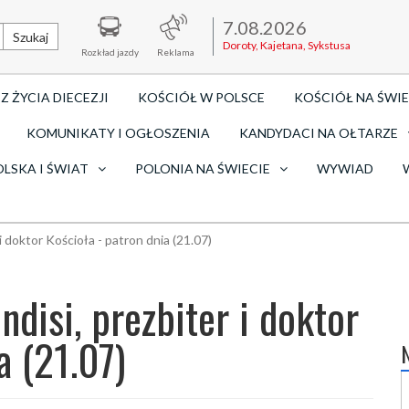
7.08.2026
Szukaj
Doroty, Kajetana, Sykstusa
Rozkład jazdy
Reklama
Z ŻYCIA DIECEZJI
KOŚCIÓŁ W POLSCE
KOŚCIÓŁ NA ŚWIE
KOMUNIKATY I OGŁOSZENIA
KANDYDACI NA OŁTARZE
OLSKA I ŚWIAT
POLONIA NA ŚWIECIE
WYWIAD
i doktor Kościoła - patron dnia (21.07)
disi, prezbiter i doktor
a (21.07)