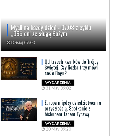
Myśli na każdy dzień - 07.08 z cyklu
„365 dni ze sługą Bożym
Dzisiaj 09:00
Od trzech kwarków do Trójcy
Świętej. Czy liczba trzy mówi
coś o Bogu?
WYDARZENIA
31 May 09:02
Europa między dziedzictwem a
przyszłością. Spotkanie z
biskupem Janem Tyrawą
WYDARZENIA
20 May 09:20