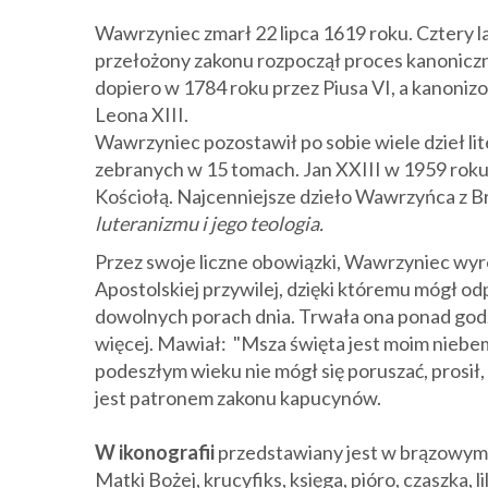
Wawrzyniec zmarł 22 lipca 1619 roku. Cztery la
przełożony zakonu rozpoczął proces kanoniczn
dopiero w 1784 roku przez Piusa VI, a kanoni
Leona XIII.
Wawrzyniec pozostawił po sobie wiele dzieł lit
zebranych w 15 tomach. Jan XXIII w 1959 roku
Kościołą. Najcenniejsze dzieło Wawrzyńca z Br
luteranizmu i jego teologia.
Przez swoje liczne obowiązki, Wawrzyniec wyro
Apostolskiej przywilej, dzięki któremu mógł o
dowolnych porach dnia. Trwała ona ponad god
więcej. Mawiał:
"Msza święta jest moim niebem
podeszłym wieku nie mógł się poruszać, prosił,
jest patronem zakonu kapucynów.
W ikonografii
przedstawiany jest w brązowym 
Matki Bożej, krucyfiks, księga, pióro, czaszka, lil