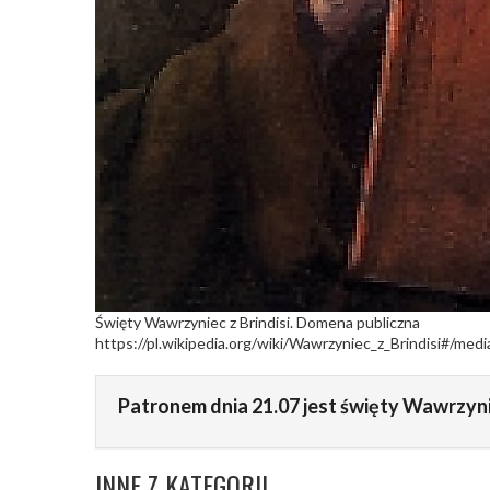
Święty Wawrzyniec z Brindisi. Domena publiczna
https://pl.wikipedia.org/wiki/Wawrzyniec_z_Brindisi#/medi
Patronem dnia 21.07 jest święty Wawrzyniec
INNE Z KATEGORII