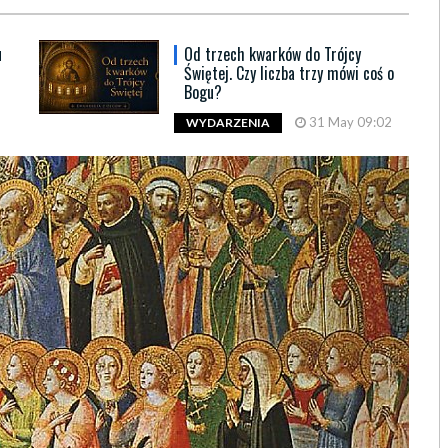
u
Od trzech kwarków do Trójcy
Świętej. Czy liczba trzy mówi coś o
Bogu?
31 May 09:02
WYDARZENIA