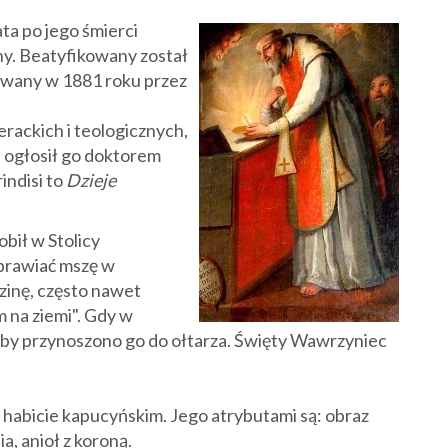
ta po jego śmierci
y. Beatyfikowany został
zowany w 1881 roku przez
erackich i teologicznych,
 ogłosił go doktorem
indisi to
Dzieje
bił w Stolicy
dprawiać mszę w
zinę, często nawet
 na ziemi". Gdy w
 by przynoszono go do ołtarza.
Święty Wawrzyniec
habicie kapucyńskim. Jego atrybutami są: obraz
ia, anioł z koroną.