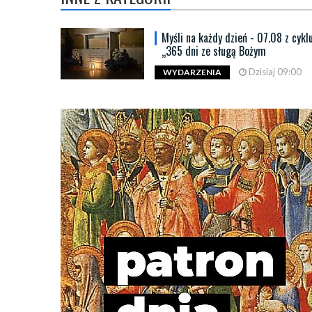
Myśli na każdy dzień - 07.08 z cykl
„365 dni ze sługą Bożym
Dzisiaj 09:00
WYDARZENIA