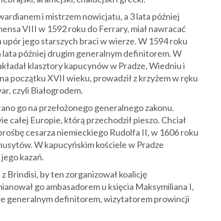
dianem i mistrzem nowicjatu, a 3 lata później
ensa VIII w 1592 roku do Ferrary, miał nawracać
a upór jego starszych braci w wierze. W 1594 roku
 lata później drugim generalnym definitorem. W
akładał klasztory kapucynów w Pradze, Wiedniu i
na początku XVII wieku, prowadził z krzyżem w ręku
ar, czyli Białogrodem.
ybrano go na przełożonego generalnego zakonu.
e całej Europie, którą przechodził pieszo. Chciał
prośbę cesarza niemieckiego Rudolfa II, w 1606 roku
 husytów. W kapucyńskim kościele w Pradze
 jego kazań.
a z Brindisi, by ten zorganizował koalicję
 mianował go ambasadorem u księcia Maksymiliana I,
e generalnym definitorem, wizytatorem prowincji