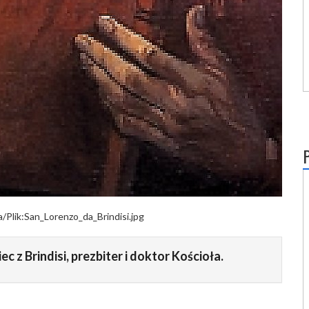
a/Plik:San_Lorenzo_da_Brindisi.jpg
 z Brindisi, prezbiter i doktor Kościoła.