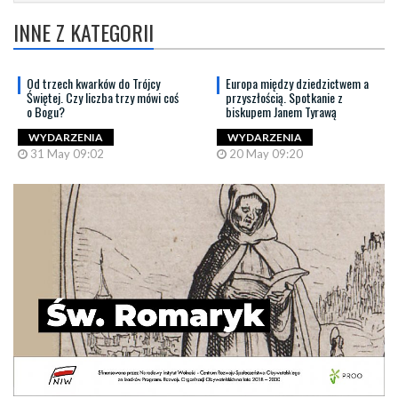
INNE Z KATEGORII
Od trzech kwarków do Trójcy
Europa między dziedzictwem a
Świętej. Czy liczba trzy mówi coś
przyszłością. Spotkanie z
o Bogu?
biskupem Janem Tyrawą
WYDARZENIA
WYDARZENIA
31 May 09:02
20 May 09:20