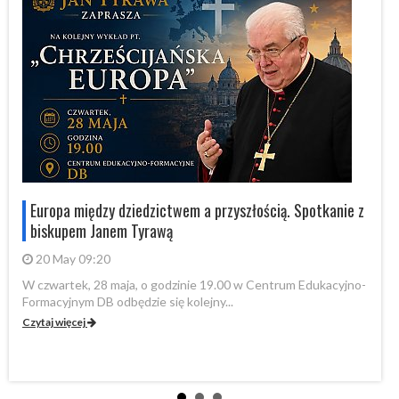
Europa między dziedzictwem a przyszłością. Spotkanie z
biskupem Janem Tyrawą
20 May 09:20
W czwartek, 28 maja, o godzinie 19.00 w Centrum Edukacyjno-
Formacyjnym DB odbędzie się kolejny...
Ko
pr
Czytaj więcej
Cz