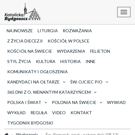
Toggl
navig
NAJNOWSZE
LITURGIA
ROZWAŻANIA
Z ŻYCIA DIECEZJI
KOŚCIÓŁ W POLSCE
KOŚCIÓŁ NA ŚWIECIE
WYDARZENIA
FELIETON
STYL ŻYCIA
KULTURA
HISTORIA
INNE
KOMUNIKATY I OGŁOSZENIA
KANDYDACI NA OŁTARZE
ŚW. OJCIEC PIO
365 DNI Z O. WENANTYM KATARZYŃCEM
POLSKA I ŚWIAT
POLONIA NA ŚWIECIE
WYWIAD
WYKŁAD
REGUŁA
VIDEO
KONTAKT
TYGODNIK BYDGOSKI
Wydarzenia
Św. Romaryk, opat - patron dnia (08.12)