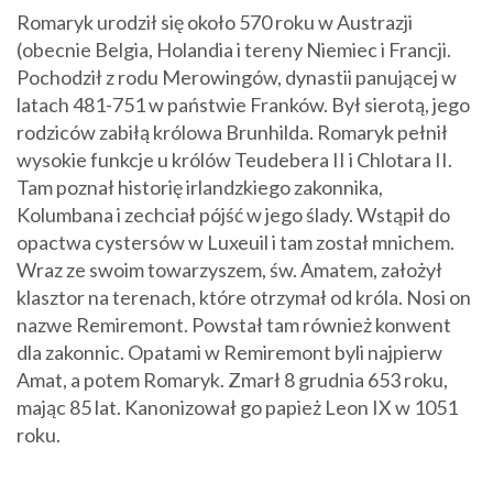
Romaryk urodził się około 570 roku w Austrazji
(obecnie Belgia, Holandia i tereny Niemiec i Francji.
Pochodził z rodu Merowingów, dynastii panującej w
latach 481-751 w państwie Franków. Był sierotą, jego
rodziców zabiłą królowa Brunhilda. Romaryk pełnił
wysokie funkcje u królów Teudebera II i Chlotara II.
Tam poznał historię irlandzkiego zakonnika,
Kolumbana i zechciał pójść w jego ślady. Wstąpił do
opactwa cystersów w Luxeuil i tam został mnichem.
Wraz ze swoim towarzyszem, św. Amatem, założył
klasztor na terenach, które otrzymał od króla. Nosi on
nazwe Remiremont. Powstał tam również konwent
dla zakonnic. Opatami w Remiremont byli najpierw
Amat, a potem Romaryk. Zmarł 8 grudnia 653 roku,
mając 85 lat. Kanonizował go papież Leon IX w 1051
roku.