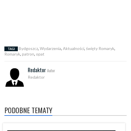
Bydgoszcz
,
Wydarzenia
,
Aktualności
,
święty Romaryk
,
TAGI
Romaryk
,
patron
,
opat
Redaktor
Autor
Redaktor
PODOBNE TEMATY