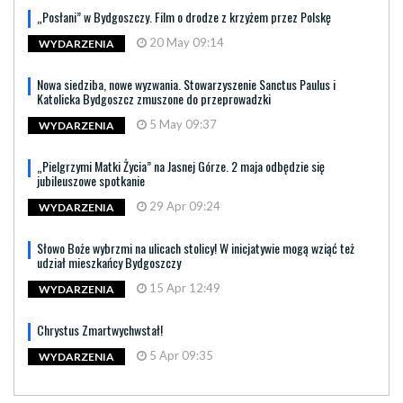
„Posłani” w Bydgoszczy. Film o drodze z krzyżem przez Polskę
20 May 09:14
WYDARZENIA
Nowa siedziba, nowe wyzwania. Stowarzyszenie Sanctus Paulus i
Katolicka Bydgoszcz zmuszone do przeprowadzki
5 May 09:37
WYDARZENIA
„Pielgrzymi Matki Życia” na Jasnej Górze. 2 maja odbędzie się
jubileuszowe spotkanie
29 Apr 09:24
WYDARZENIA
Słowo Boże wybrzmi na ulicach stolicy! W inicjatywie mogą wziąć też
udział mieszkańcy Bydgoszczy
15 Apr 12:49
WYDARZENIA
Chrystus Zmartwychwstał!
5 Apr 09:35
WYDARZENIA