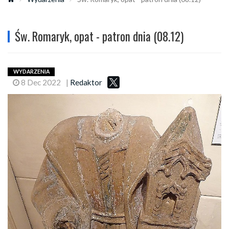
Św. Romaryk, opat - patron dnia (08.12)
WYDARZENIA
8 Dec 2022
|
Redaktor