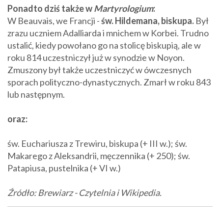
Ponadto dziś także w
Martyrologium
:
W Beauvais, we Francji -
św. Hildemana, biskupa.
Był
zrazu uczniem Adalliarda i mnichem w Korbei. Trudno
ustalić, kiedy powołano go na stolicę biskupią, ale w
roku 814 uczestniczył już w synodzie w Noyon.
Zmuszony był także uczestniczyć w ówczesnych
sporach polityczno-dynastycznych. Zmarł w roku 843
lub następnym.
oraz:
św. Euchariusza z Trewiru, biskupa (+ III w.); św.
Makarego z Aleksandrii, męczennika (+ 250); św.
Patapiusa, pustelnika (+ VI w.)
Źródło: Brewiarz - Czytelnia i Wikipedia.