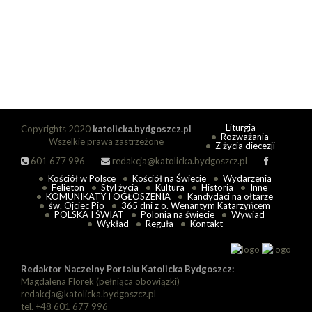
Liturgia
Copyrights 2020
katolicka.bydgoszcz.pl
Rozważania
Wszelkie prawa zastrzeżone
Z życia diecezji
601 677 996
redakcja@katolicka.bydgoszcz.pl
Kościół w Polsce
Kościół na Świecie
Wydarzenia
Felieton
Styl życia
Kultura
Historia
Inne
KOMUNIKATY I OGŁOSZENIA
Kandydaci na ołtarze
św. Ojciec Pio
365 dni z o. Wenantym Katarzyńcem
POLSKA I ŚWIAT
Polonia na świecie
Wywiad
Wykład
Reguła
Kontakt
Redaktor Naczelny Portalu Katolicka Bydgoszcz:
Magdalena Florek (pełniąca obowiązki)
redakcja@katolicka.bydgoszcz.pl
tel. +48 601 677 996