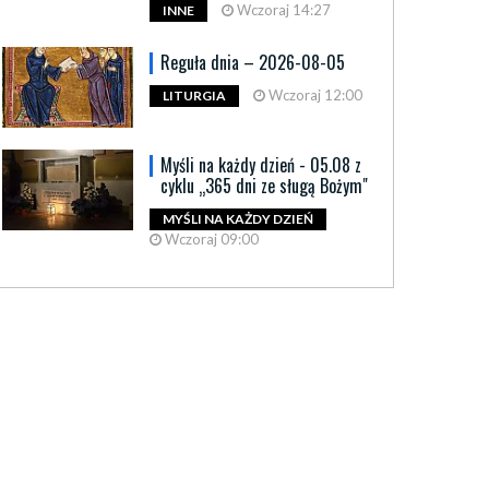
Wczoraj 14:27
INNE
Reguła dnia – 2026-08-05
Wczoraj 12:00
LITURGIA
Myśli na każdy dzień - 05.08 z
cyklu „365 dni ze sługą Bożym"
MYŚLI NA KAŻDY DZIEŃ
Wczoraj 09:00