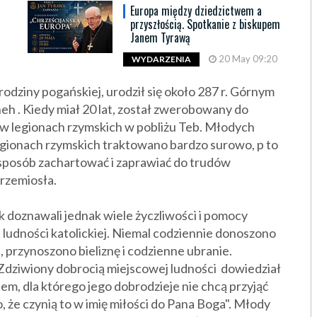
Europa między dziedzictwem a
przyszłością. Spotkanie z biskupem
Janem Tyrawą
20 May 09:20
WYDARZENIA
odziny pogańskiej, urodził się około 287 r. Górnym
neh . Kiedy miał 20 lat, został zwerobowany do
łw legionach rzymskich w pobliżu Teb. Młodych
egionach rzymskich
traktowano bardzo surowo, p to
 sposób zachartować i zaprawiać do trudów
 rzemiosła.
k doznawali jednak wiele życzliwości i pomocy
 ludności katolickiej. Niemal codziennie donoszono
, przynoszono bieliznę i codzienne ubranie.
dziwiony dobrocią miejscowej ludności dowiedział
em, dla którego jego dobrodzieje nie chcą przyjąć
to, że czynią to w imię miłości do Pana Boga". Młody