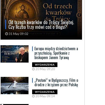
Od trzech kwarków do Trójcy Świętej.
Czy liczba trzy mówi coś o Bogu?
31 May 09:02
Europa między dziedzictwem a
przyszłością. Spotkanie z
biskupem Janem Tyrawą
WYDARZENIA
20 May 09:20
„Posłani” w Bydgoszczy. Film o
drodze z krzyżem przez Polskę
WYDARZENIA
20 May 09:14