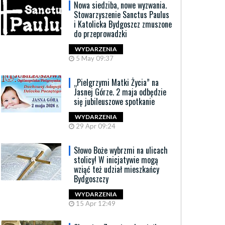
Nowa siedziba, nowe wyzwania.
Stowarzyszenie Sanctus Paulus
i Katolicka Bydgoszcz zmuszone
do przeprowadzki
WYDARZENIA
5 May 09:37
„Pielgrzymi Matki Życia” na
Jasnej Górze. 2 maja odbędzie
się jubileuszowe spotkanie
WYDARZENIA
29 Apr 09:24
Słowo Boże wybrzmi na ulicach
stolicy! W inicjatywie mogą
wziąć też udział mieszkańcy
Bydgoszczy
WYDARZENIA
15 Apr 12:49