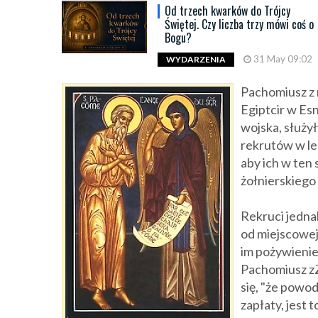
Od trzech kwarków do Trójcy
Świętej. Czy liczba trzy mówi coś o
Bogu?
31 May 09:02
WYDARZENIA
Pachomiusz z r
Egiptcir w Es
wojska, służy
rekrutów w
l
aby ich w ten
żołnierskiego
Rekruci jedna
od miejscowej
im pożywienie
Pachomiusz zZ
się, "że powod
zapłaty, jest 