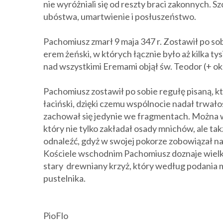
nie wyróżniali się od reszty braci zakonnych. 
ubóstwa,
umartwienie i
posłuszeństwo.
Pachomiusz z
marł 9 maja 347 r. Zostawił po s
erem żeński, w których łącznie było aż kilka ty
nad wszystkimi Eremami objął św. Teodor (+ ok.
Pachomiusz zostawił po sobie regułę pisaną, kt
łaciński, dzięki czemu wspólnocie nadał trwałoś
zachował się jedynie we fragmentach. Można 
który nie tylko zakładał osady mnichów, ale takż
odnaleźć, gdyż w swojej pokorze zobowiązał na
Kościele wschodnim
Pachomiusz
doznaje wielk
stary drewniany krzyż, który według podania 
pustelnika.
PioFlo