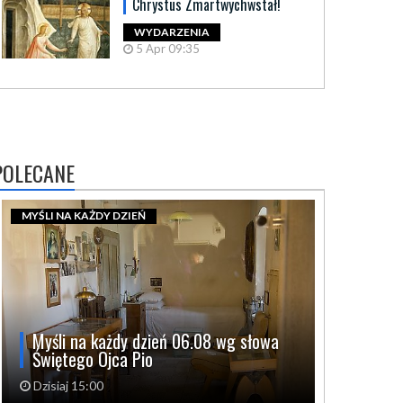
Chrystus Zmartwychwstał!
WYDARZENIA
5 Apr 09:35
POLECANE
MYŚLI NA KAŻDY DZIEŃ
Myśli na każdy dzień 06.08 wg słowa
Świętego Ojca Pio
Dzisiaj 15:00