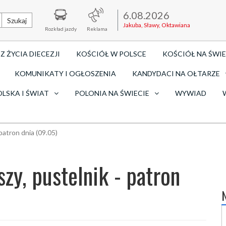
6.08.2026
Szukaj
Jakuba, Sławy, Oktawiana
Rozkład jazdy
Reklama
Z ŻYCIA DIECEZJI
KOŚCIÓŁ W POLSCE
KOŚCIÓŁ NA ŚWIE
KOMUNIKATY I OGŁOSZENIA
KANDYDACI NA OŁTARZE
OLSKA I ŚWIAT
POLONIA NA ŚWIECIE
WYWIAD
patron dnia (09.05)
zy, pustelnik - patron