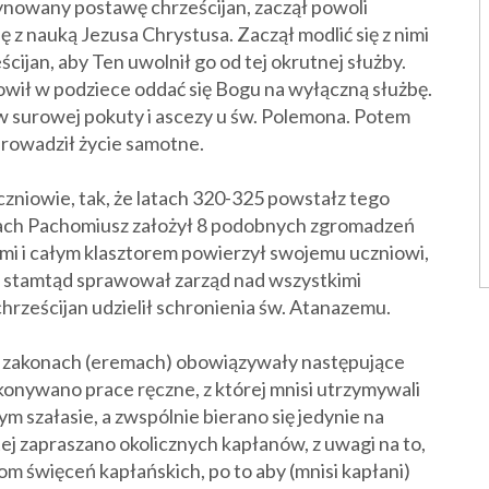
ynowany postawę chrześcijan, zaczął powoli
 z nauką Jezusa Chrystusa. Zaczął modlić się z nimi
cijan, aby Ten uwolnił go od tej okrutnej służby.
nowił w podziece oddać się Bogu na wyłączną służbę.
e w surowej pokuty i ascezy u św. Polemona. Potem
prowadził życie samotne.
uczniowie, tak, że latach 320-325 powstałz tego
tach Pachomiusz założył 8 podobnych zgromadzeń
mi i całym klasztorem powierzył swojemu uczniowi,
 i stamtąd sprawował zarząd nad wszystkimi
rześcijan udzielił schronienia św. Atanazemu.
zakonach (
eremach)
obowiązywały następujące
onywano prace ręczne, z której mnisi utrzymywali
m szałasie, a zwspólnie bierano się jedynie na
ej zapraszano okolicznych kapłanów, z uwagi na to,
m święceń kapłańskich, po to aby (mnisi kapłani)