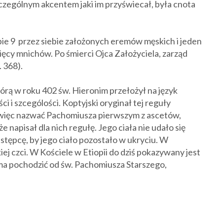
Szczególnym akcentem jaki im przyświecał, była cnota
obie 9 przez siebie założonych eremów męskich i jeden
sięcy mnichów. Po śmierci Ojca Założyciela, zarząd
 368).
órą w roku 402 św. Hieronim przełożył na język
ci i szcególości. Koptyjski oryginał tej reguły
więc nazwać Pachomiusza pierwszym z ascetów,
e napisał dla nich regułę. Jego ciała nie udało się
stępcę, by jego ciało pozostało w ukryciu. W
iej czci. W Kościele w Etiopii do dziś pokazywany jest
ma pochodzić od św. Pachomiusza Starszego,