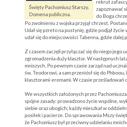
rekrut zafasc
Święty Pachomiusz Starszy.
zapoznawać się
Domena publiczna.
do Boga chrześ
Po zwolnieniu z wojska przyjął chrzest. Posta
Udał się pzreto na pustynię, gdzie podjął życi
udał się do miejscowości Tabenna, gdzie dalej 
Z czasem zaczęli przyłączać się do niego jego 
zgromadzenia duży klasztor. W następnych la
mniszych. Po pewnym czasie zarząd nad ucznai
św. Teodorowi, a sam przeniósł się do Phboou,
klasztorami-eremami. W czasie prześladowań ch
We wszystkich założonych przez Pachomiusza 
spójne zasady: prowadzono życie wspólne, wyk
siebie oraz ubogich; każdy mieszkał w oddzielny
posiłek i pacierze. Do sprawowania Mszy święt
że Pachomiusz był przeciwny udzielaniu mnicho