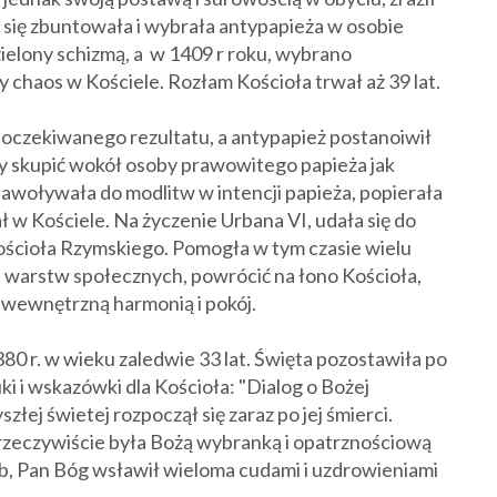
h się zbuntowała i wybrała antypapieża w osobie
ielony schizmą, a w 1409 r roku, wybrano
chaos w Kościele. Rozłam Kościoła trwał aż 39 lat.
ły oczekiwanego rezultatu, a antypapież postanoiwił
by skupić wokół osoby prawowitego papieża jak
nawoływała do modlitw w intencji papieża, popierała
 w Kościele. Na życzenie Urbana VI, udała się do
Kościoła Rzymskiego. Pomogła w tym czasie wielu
 warstw społecznych, powrócić na łono Kościoła,
ć wewnętrzną harmonią i pokój.
80 r. w wieku zaledwie 33 lat. Święta pozostawiła po
uki i wskazówki dla Kościoła: "Dialog o Bożej
szłej świetej rozpoczął się zaraz po jej śmierci.
 rzeczywiście była Bożą wybranką i opatrznościową
ób, Pan Bóg wsławił wieloma cudami i uzdrowieniami