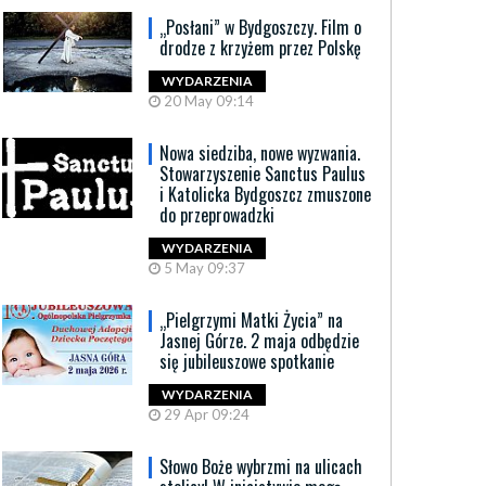
„Posłani” w Bydgoszczy. Film o
drodze z krzyżem przez Polskę
WYDARZENIA
20 May 09:14
Nowa siedziba, nowe wyzwania.
Stowarzyszenie Sanctus Paulus
i Katolicka Bydgoszcz zmuszone
do przeprowadzki
WYDARZENIA
5 May 09:37
„Pielgrzymi Matki Życia” na
Jasnej Górze. 2 maja odbędzie
się jubileuszowe spotkanie
WYDARZENIA
29 Apr 09:24
Słowo Boże wybrzmi na ulicach