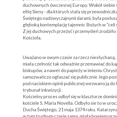
duchownych ówczesnej Europy. Wokół siebie s
elitę Sieny - dla których stała się przewodnic
Świętego nadzwyczajnymi darami, była posłusz
głęboką kontemplację tajemnic Bożych w "celi s
Z jej duchowych przeżyć i przemyśleń zrodziło
Kościoła.
Uważano w owym czasie za rzecz niesłychaną, 
miała czelność tak odważnie przemawiać do k
biskupów, a nawet do papieży w imieniu Chryst
samozwańczo ogłaszać się publicznie Jego posł
pod naciskiem opinii publicznej wezwano ją do 
trybunał inkwizycji .
Kościelny proces odbył się w klasztorze domin
kościele S. Maria Novella. Odbyło sie to w uro
Ducha Świętego, 21 maja 1374 roku. Katarzyna
w tym trudnym czasie sama, miała bowiem przy 