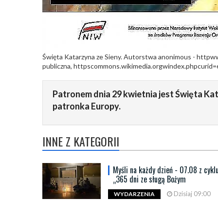
Święta Katarzyna ze Sieny. Autorstwa anonimous - httpw
publiczna, httpscommons.wikimedia.orgwindex.phpcurid
Patronem dnia 29 kwietnia jest Święta Kat
patronka Europy.
INNE Z KATEGORII
Myśli na każdy dzień - 07.08 z cykl
„365 dni ze sługą Bożym
Dzisiaj 09:00
WYDARZENIA