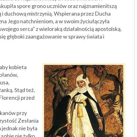
kupiła spore grono uczniów oraz najznamienitszą
zką i duchową mistrzynią. Wspierana przez Ducha
na Jego natchnieniom, a w swoim życiułączyła
wojego serca" z wieloraką działalnością apostolską.
 się głęboki zaangażowanie w sprawy świata i
aby kobieta
apłanów,
usa,
anką. Stąd też,
Florencji przed
ikanów przy
czystość Zesłania
 jednak nie była
sobie nie tylko