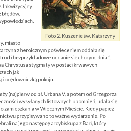
w. Inkwizycyjny
eż błędów,
wypowiedziach,
Foto 2. Kuszenie św. Katarzyny
y, miasto
tarzyna z heroicznym poświeceniem oddała się
trud i bezprzykładowe oddanie się chorym, dnia 1
usa Chrystusa stygmaty w postaci krwawych
szech jak
ą i orędowniczką pokoju.
ży (najpierw od bł. Urbana V, a potem od Grzegorza
czności wysyłanych listownych upomnień, udała się
 do zamieszkania w Wiecznym Mieście. Kiedy papież
ednictwu przypisywano to ważne wydarzenie. Po
rali na jego następcę arcybiskupa z Bari, który
, jednak swoją postawą i surowością w obyciu, zraził