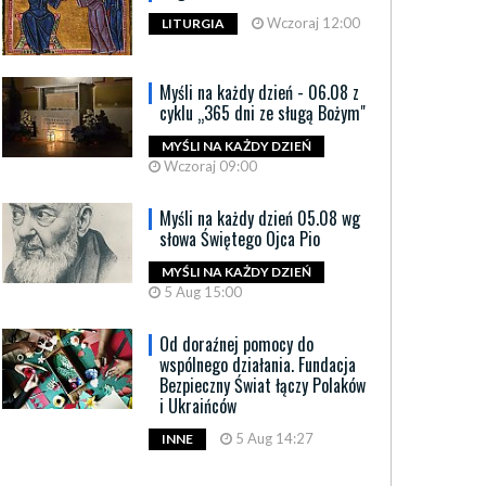
Wczoraj 12:00
LITURGIA
Myśli na każdy dzień - 06.08 z
cyklu „365 dni ze sługą Bożym"
MYŚLI NA KAŻDY DZIEŃ
Wczoraj 09:00
Myśli na każdy dzień 05.08 wg
słowa Świętego Ojca Pio
MYŚLI NA KAŻDY DZIEŃ
5 Aug 15:00
Od doraźnej pomocy do
wspólnego działania. Fundacja
Bezpieczny Świat łączy Polaków
i Ukraińców
5 Aug 14:27
INNE