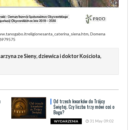
ww.tanogabo.itreligionesanta_caterina_siena.htm, Domena
=6979575
arzyna ze Sieny, dziewica i doktor Kościoła,
u
Od trzech kwarków do Trójcy
Świętej. Czy liczba trzy mówi coś o
Bogu?
31 May 09:02
WYDARZENIA