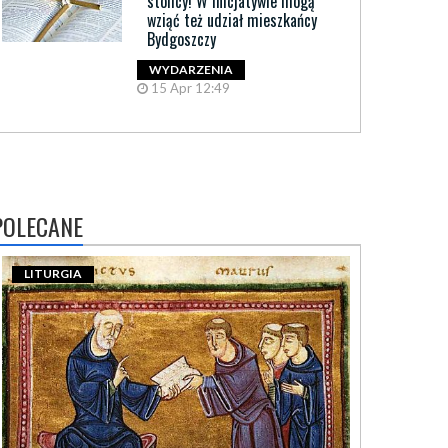
stolicy! W inicjatywie mogą
wziąć też udział mieszkańcy
Bydgoszczy
WYDARZENIA
15 Apr 12:49
POLECANE
LITURGIA