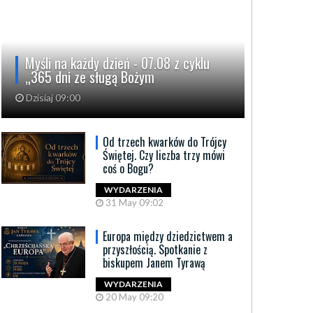
Myśli na każdy dzień - 07.08 z cyklu
„365 dni ze sługą Bożym
Dzisiaj 09:00
Od trzech kwarków do Trójcy
Świętej. Czy liczba trzy mówi
coś o Bogu?
WYDARZENIA
31 May 09:02
Europa między dziedzictwem a
przyszłością. Spotkanie z
biskupem Janem Tyrawą
WYDARZENIA
20 May 09:20