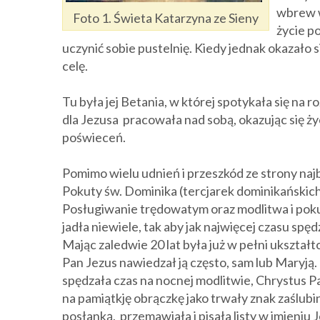
wbrew w
Foto 1. Świeta Katarzyna ze Sieny
życie p
uczynić sobie pustelnię. Kiedy jednak okazało 
celę.
Tu była jej Betania, w której spotykała się n
dla Jezusa pracowała nad sobą, okazując się życ
poświeceń.
Pomimo wielu udnień i przeszkód ze strony najb
Pokuty św. Dominika (tercjarek dominikańskich)
Posługiwanie trędowatym oraz modlitwa i poku
jadła niewiele, tak aby jak najwięcej czasu sp
Mając zaledwie 20 lat była już w pełni ukształt
Pan Jezus nawiedzał ją często, sam lub Maryją
spędzała czas na nocnej modlitwie, Chrystus Pa
na pamiątkję obrączkę jako trwały znak zaślubi
posłanką,
przemawiała i pisała listy w imieniu