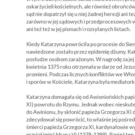
oskarżycieli kościelnych, ale również obrońcó
sąd nie dopatrzył się u niej żadnej herezji ani t
zarówno w jej sądowych i przedprocesowych 
ani też też w jej pismach i rozsyłanych listach.
Kiedy Katarzyna powróciła po procesie do Sien
nawiedzone zostało przez epidemię dżumy. Ka
posłudze osobom zarażonym. W nagrodę za jej 
kwietnia 1375 roku otrzymała w darze od Jez
promieni.
Podczas licznych konfliktów we Wło
i sporów w Kościele, Katarzyna była mediatork
Katarzyna domagała się od Awioniońskich papie
XI) powrotu do Rzymu. Jednak wobec nieskute
do Awinionu, by skłonić papieża Grzegorza XI
zdecydował się powrócić, to właśnie jej pośr
śmierci papieża Grzegorza XI, kardynałowie wyb
przyjął imię Urbana VI (1378-1389). Papież ten