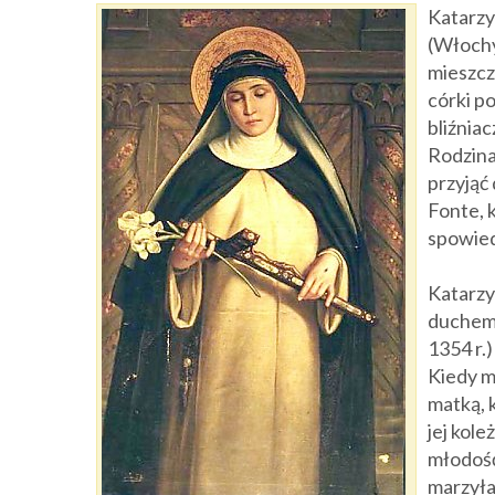
Katarzy
(Włochy
mieszcz
córki p
bliźniac
Rodzina 
przyjąć
Fonte, 
spowied
Katarzy
duchem 
1354 r.
Kiedy mi
matką, 
jej kole
młodość
marzyła