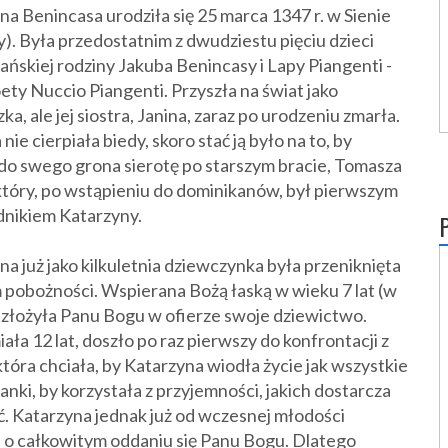
na Benincasa urodziła się 25 marca 1347 r. w Sienie
). Była przedostatnim z dwudziestu pięciu dzieci
ańskiej rodziny Jakuba Benincasy i Lapy Piangenti -
oety Nuccio Piangenti. Przyszła na świat jako
zka, ale jej siostra, Janina, zaraz po urodzeniu zmarła.
nie cierpiała biedy, skoro stać ją było na to, by
 do swego grona sierotę po starszym bracie, Tomasza
który, po wstąpieniu do dominikanów, był pierwszym
nikiem Katarzyny.
na już jako kilkuletnia dziewczynka była przeniknięta
pobożności. Wspierana Bożą łaską w wieku 7 lat (w
) złożyła Panu Bogu w ofierze swoje dziewictwo.
ała 12 lat, doszło po raz pierwszy do konfrontacji z
która chciała, by Katarzyna wiodła życie jak wszystkie
żanki, by korzystała z przyjemności, jakich dostarcza
. Katarzyna jednak już od wczesnej młodości
 o całkowitym oddaniu się Panu Bogu. Dlatego