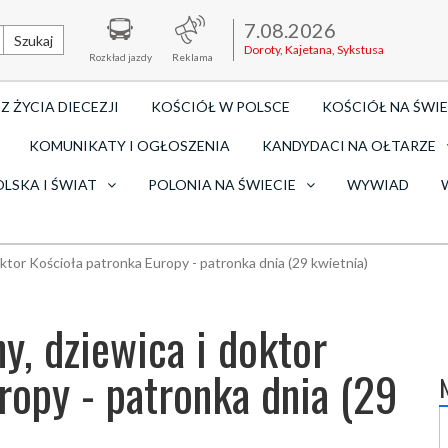
7.08.2026
Szukaj
Doroty, Kajetana, Sykstusa
Rozkład jazdy
Reklama
Z ŻYCIA DIECEZJI
KOŚCIÓŁ W POLSCE
KOŚCIÓŁ NA ŚWIE
KOMUNIKATY I OGŁOSZENIA
KANDYDACI NA OŁTARZE
OLSKA I ŚWIAT
POLONIA NA ŚWIECIE
WYWIAD
oktor Kościoła patronka Europy - patronka dnia (29 kwietnia)
y, dziewica i doktor
ropy - patronka dnia (29