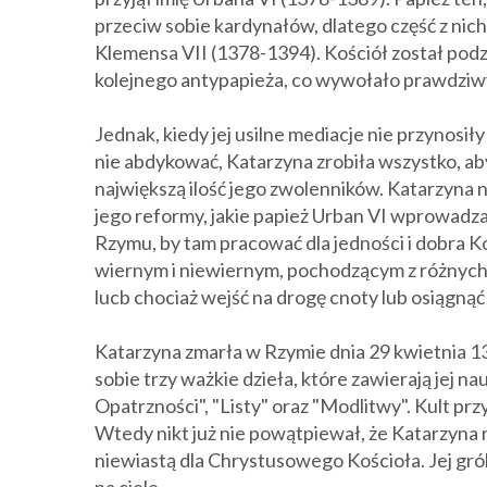
przeciw sobie kardynałów, dlatego część z nic
Klemensa VII (1378-1394). Kościół został podz
kolejnego antypapieża, co wywołało prawdziwy 
Jednak, kiedy jej usilne mediacje nie przynosi
nie abdykować, Katarzyna zrobiła wszystko, a
największą ilość jego zwolenników. Katarzyna 
jego reformy, jakie papież Urban VI wprowadzał
Rzymu, by tam pracować dla jedności i dobra 
wiernym i niewiernym, pochodzącym z różnych
lucb chociaż wejść na drogę cnoty lub osiągną
Katarzyna zmarła w Rzymie dnia 29 kwietnia 13
sobie trzy ważkie dzieła, które zawierają jej na
Opatrzności", "Listy" oraz "Modlitwy". Kult przy
Wtedy nikt już nie powątpiewał, że Katarzyna
niewiastą dla Chrystusowego Kościoła. Jej gr