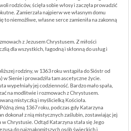
oli rodziców, ścięła sobie włosy i zaczęła prowadzić
okutne. Zamierzała najpierw we własnym domu
się to niemożliwe, własne serce zamieniła na zakonną
a rozmowach z Jezusem Chrystusem. Z miłości
zlią dla wszystkich, łagodną i skłonną do usług i
liższej rodziny, w 1363 roku wstąpiła do Sióstr od
 w Sienie i prowadziła tam ascetyczne życie.
ta wypełniały jej codzienność. Bardzo mało spała,
ędzać na modlitwie i rozmowach z Chrystusem.
owaną mistyczką i myślicielką Kościoła.
. Późną zimą 1367 roku, podczas gdy Katarzyna
n dokonał z nią mistycznych zaślubin, zostawiając jej
n w Chrystusie. Odtąd Katarzyna stała się Jego
 Jezusa do najznakomitszych osób świeckich i