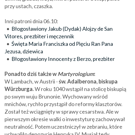
przy ustach, czaszka.
Inni patroni dnia 06.10:
•
Błogosławiony Jakub (Dydak) Alojzy de San
Vitores, prezbiter i męczennik
•
Święta Maria Franciszka od Pięciu Ran Pana
Jezusa, dziewica
•
Błogosławiony Innocenty z Berzo, prezbiter
Ponadto dziś także w
Martyrologium
:
W Lambach, w Austrii -
św. Adalberona, biskupa
Würzburga.
W roku 1040 wstąpił na stolicę biskupią
po swym wuju Brunonie. Wychowany wśród
mnichów, rychło przystąpił do reformy klasztorów.
Został też wciągnięty w sprawy cesarstwa. Ale w
pierwszym okresie walki o inwestyturę zachowywał
neutralność. Potem uczestniczył w zebraniu, które
uchwaliło depozycję Henryka IV. Musiał tedy