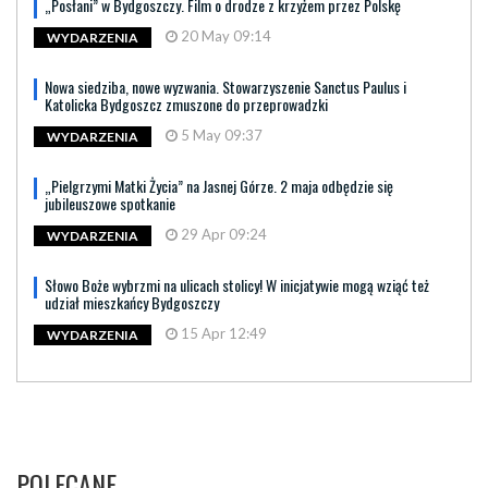
„Posłani” w Bydgoszczy. Film o drodze z krzyżem przez Polskę
20 May 09:14
WYDARZENIA
Nowa siedziba, nowe wyzwania. Stowarzyszenie Sanctus Paulus i
Katolicka Bydgoszcz zmuszone do przeprowadzki
5 May 09:37
WYDARZENIA
„Pielgrzymi Matki Życia” na Jasnej Górze. 2 maja odbędzie się
jubileuszowe spotkanie
29 Apr 09:24
WYDARZENIA
Słowo Boże wybrzmi na ulicach stolicy! W inicjatywie mogą wziąć też
udział mieszkańcy Bydgoszczy
15 Apr 12:49
WYDARZENIA
POLECANE