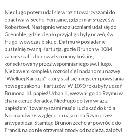
Niedługo potem udał się wraz z towarzyszami do
opactwa w Seche-Fontaine, gdzie miał służyć św.
Robertowi. Następnie wraz z uczniami udał się do
Grenoble, gdzie ciepło przyjął go były uczeń, św.
Hugo, wówczas biskup. Dał mu w posiadanie
pustelnię zwaną Kartuzją, gdzie Brunon w 1084
zamieszkał i zbudował skromny kościół,
konsekrowany przez wspomnianiego św. Hugo.
Niebawem kompleks rozrósł się i nadano mu nazwę
"Wielkiej Kartuzji", który stał się miejscem powstania
nowego zakonu - kartuzów. W 1090 roku były uczeń
Brunona, bł. papież Urban II, wezwał go do Rzymu w
charakterze doradcy. Niedługo po tym wraz z
papieżem i towarzyszami musieli uciekać do króla
Normanów ze względu na najazd na Rzym przez
antypapieża. Stamtąd Brunon zechciał powrócić do
Francji, na co nie otrzymał zgody od papieża, założył