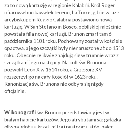
za to nową kartuzję w regionie Kalabrii. Król Roger
ofiarował mu kawałek terenu, La Torre, gdzie wraz z
arcybiskupem Reggio Calabria postawiono nową
kartuzję. W San Stefano in Bosco, pobliskiej mieścinie
powstała filia nowej kartuzji. Brunon zmarł tam 6
października 1101 roku. Pochowany został w kościele
opactwa, a jego szczątki były nienaruszone aż do 1513
roku. Obecnie relikwie znajdują się w trumnie wraz z
szczątkami jego następcy. Na kult św. Brunona
pozwolił Leon X w 1514 roku, a Grzegorz XV
rozszerzył go na cały Kościół w 1623 roku.
Kanonizacja św. Brunona nie odbyła się nigdy
oficjalnie.
W ikonografii
św. Brunon przedstawiany jest w
białym habicie kartuzów. Jego atrybutami są: gałązka
oliwna, globus, krzyż, mitra i pastorał u stóp, palec