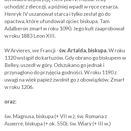
uchodzić z diecezji, a później wpadł w ręce cesarza.
Henryk IV uszanował starca i tylko zesłał go do
opactwa, które ufundował ojciec biskupa. Tam
Adalberon zmarł w roku 1090. Jego kult zaaprobował
w roku 1883 Leon XIII.
W Arvieres, we Francji -
św. Artalda, biskupa.
W roku
1120 wstąpił do kartuzów. Gdy obrano go biskupem w
Belley, uszedł w góry. Odszukano go jednak i
przynaglono do przyjęcia godności. W roku 1190 z
uwagi na wiek papież zwolnił go z obowiązków. Zmarł
w roku 1206.
oraz:
św. Magnusa, biskupa (+ VII w.); św. Romana z
Auxerre, biskupa (+ ok. 550); św. Wiary (+ III w.)