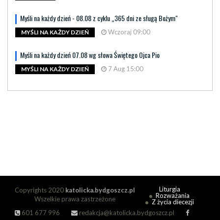
Myśli na każdy dzień - 08.08 z cyklu „365 dni ze sługą Bożym"
Wczoraj 09:00
MYŚLI NA KAŻDY DZIEŃ
Myśli na każdy dzień 07.08 wg słowa Świętego Ojca Pio
7 Aug 15:00
MYŚLI NA KAŻDY DZIEŃ
Liturgia
Copyrights 2020
katolicka.bydgoszcz.pl
Rozważania
Wszelkie prawa zastrzeżone
Z życia diecezji
601 677 996
redakcja@katolicka.bydgoszcz.pl