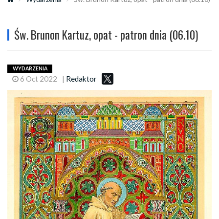
Św. Brunon Kartuz, opat - patron dnia (06.10)
WYDARZENIA
6 Oct 2022
|
Redaktor