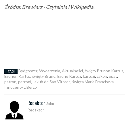
Źródła: Brewiarz - Czytelnia i Wikipedia.
Bydgoszcz
,
Wydarzenia
,
Aktualności
,
święty Brunon Kartuz
,
TAGI
Brunon Kartuz
,
święty Bruno
,
Bruno Kartuz
,
kartuzi
,
zakon
,
opat
,
patron
,
patroni
,
Jakub de San Vitores
,
święta Maria Franciszka
,
Innocenty z Berzo
Redaktor
Autor
Redaktor