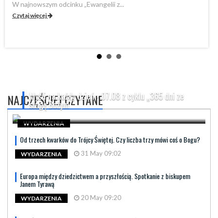
W najnowszym odcinku „Ewangelii z...
„P
Czytaj więcej
Cz
Myśli na każdy dzień - 07.08 z cyklu „365 dni ze
NAJCZĘŚCIEJ CZYTANE
sługą Bożym
WYDARZENIA
Od trzech kwarków do Trójcy Świętej. Czy liczba trzy mówi coś o Bogu?
31 May 09:02
WYDARZENIA
Europa między dziedzictwem a przyszłością. Spotkanie z biskupem
Janem Tyrawą
20 May 09:20
WYDARZENIA