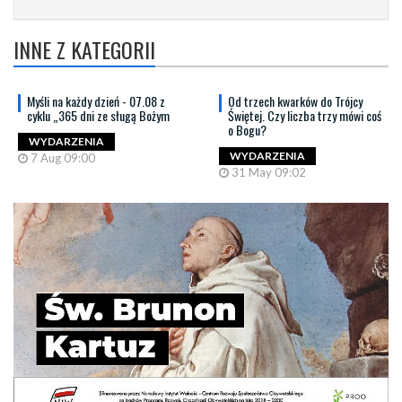
INNE Z KATEGORII
Myśli na każdy dzień - 07.08 z
Od trzech kwarków do Trójcy
cyklu „365 dni ze sługą Bożym
Świętej. Czy liczba trzy mówi coś
o Bogu?
WYDARZENIA
WYDARZENIA
7 Aug 09:00
31 May 09:02