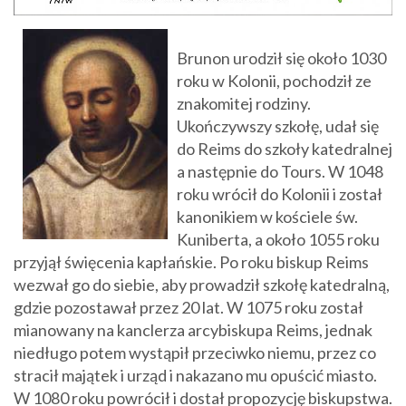
Brunon urodził się około 1030
roku w Kolonii, pochodził ze
znakomitej rodziny.
Ukończywszy szkołę, udał się
do Reims do szkoły katedralnej
a następnie do Tours. W 1048
roku wrócił do Kolonii i został
kanonikiem w kościele św.
Kuniberta, a około 1055 roku
przyjął święcenia kapłańskie. Po roku biskup Reims
wezwał go do siebie, aby prowadził szkołę katedralną,
gdzie pozostawał przez 20 lat. W 1075 roku został
mianowany na kanclerza arcybiskupa Reims, jednak
niedługo potem wystąpił przeciwko niemu, przez co
stracił majątek i urząd i nakazano mu opuścić miasto.
W 1080 roku powrócił i dostał propozycję biskupstwa.