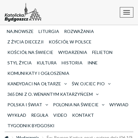
Toggl
navig
NAJNOWSZE
LITURGIA
ROZWAŻANIA
Z ŻYCIA DIECEZJI
KOŚCIÓŁ W POLSCE
KOŚCIÓŁ NA ŚWIECIE
WYDARZENIA
FELIETON
STYL ŻYCIA
KULTURA
HISTORIA
INNE
KOMUNIKATY I OGŁOSZENIA
KANDYDACI NA OŁTARZE
ŚW. OJCIEC PIO
365 DNI Z O. WENANTYM KATARZYŃCEM
POLSKA I ŚWIAT
POLONIA NA ŚWIECIE
WYWIAD
WYKŁAD
REGUŁA
VIDEO
KONTAKT
TYGODNIK BYDGOSKI
Wydarzenia
Św. Brunon Kartuz, opat - patron dnia (06.10)