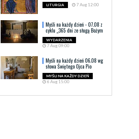
7 Aug 12:00
LITURGIA
Myśli na każdy dzień - 07.08 z
cyklu „365 dni ze sługą Bożym
WYDARZENIA
7 Aug 09:00
Myśli na każdy dzień 06.08 wg
słowa Świętego Ojca Pio
MYŚLI NA KAŻDY DZIEŃ
6 Aug 15:00