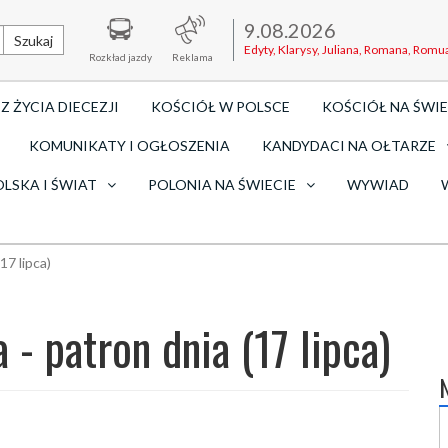
9.08.2026
Szukaj
Edyty, Klarysy, Juliana, Romana, Romu
Rozkład jazdy
Reklama
Z ŻYCIA DIECEZJI
KOŚCIÓŁ W POLSCE
KOŚCIÓŁ NA ŚWIE
KOMUNIKATY I OGŁOSZENIA
KANDYDACI NA OŁTARZE
OLSKA I ŚWIAT
POLONIA NA ŚWIECIE
WYWIAD
17 lipca)
- patron dnia (17 lipca)