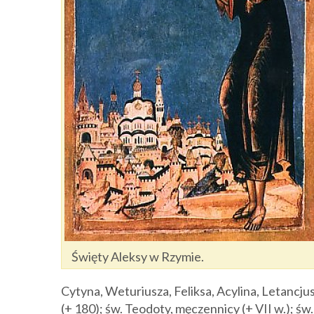
Święty Aleksy w Rzymie.
Cytyna, Weturiusza, Feliksa, Acylina, Letancj
(+ 180); św. Teodoty, męczennicy (+ VII w.); św