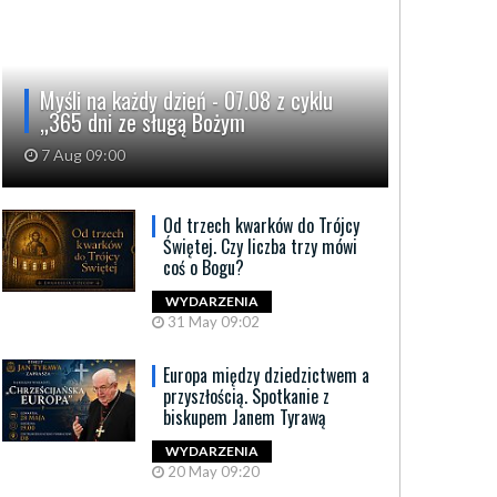
Myśli na każdy dzień - 07.08 z cyklu
„365 dni ze sługą Bożym
7 Aug 09:00
Od trzech kwarków do Trójcy
Świętej. Czy liczba trzy mówi
coś o Bogu?
WYDARZENIA
31 May 09:02
Europa między dziedzictwem a
przyszłością. Spotkanie z
biskupem Janem Tyrawą
WYDARZENIA
20 May 09:20