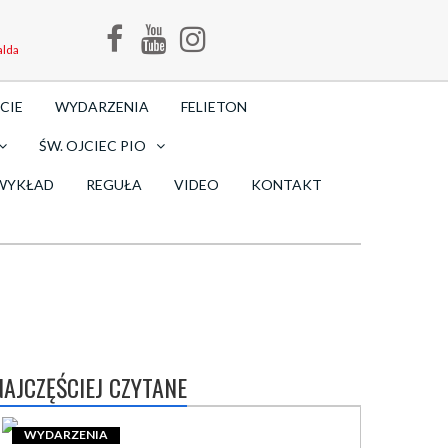
alda
CIE
WYDARZENIA
FELIETON
ŚW. OJCIEC PIO
WYKŁAD
REGUŁA
VIDEO
KONTAKT
NAJCZĘŚCIEJ CZYTANE
WYDARZENIA