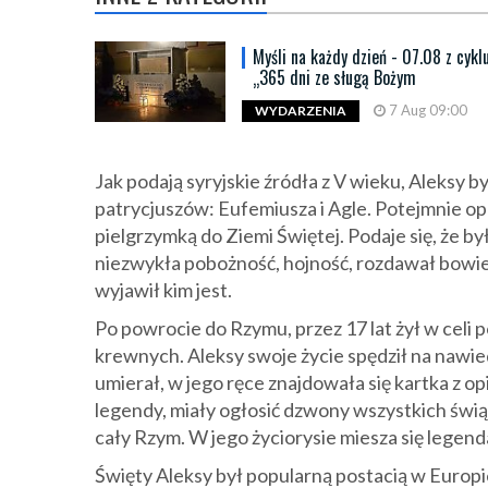
Myśli na każdy dzień - 07.08 z cykl
„365 dni ze sługą Bożym
7 Aug 09:00
WYDARZENIA
Jak podają syryjskie źródła z V wieku, Aleksy
patrycjuszów: Eufemiusza i Agle. Potejmnie opu
pielgrzymką do Ziemi Świętej. Podaje się, że b
niezwykła pobożność, hojność, rozdawał bowie
wyjawił kim jest.
Po powrocie do Rzymu, przez 17 lat żył w cel
krewnych. Aleksy swoje życie spędził na nawie
umierał, w jego ręce znajdowała się kartka z o
legendy, miały ogłosić dzwony wszystkich świąt
cały Rzym. W jego życiorysie miesza się legenda
Święty Aleksy był popularną postacią w Europi