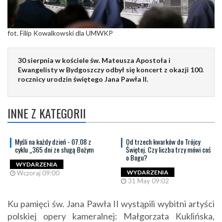
fot. Filip Kowalkowski dla UMWKP
30 sierpnia w kościele św. Mateusza Apostoła i
Ewangelisty w Bydgoszczy odbył się koncert z okazji 100.
rocznicy urodzin świętego Jana Pawła II.
INNE Z KATEGORII
Myśli na każdy dzień - 07.08 z
Od trzech kwarków do Trójcy
cyklu „365 dni ze sługą Bożym
Świętej. Czy liczba trzy mówi coś
o Bogu?
WYDARZENIA
WYDARZENIA
Wczoraj 09:00
31 May 09:02
Ku pamięci św. Jana Pawła II wystąpili wybitni artyści
polskiej opery kameralnej: Małgorzata Kuklińska,