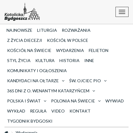
Toggl
navig
NAJNOWSZE
LITURGIA
ROZWAŻANIA
Z ŻYCIA DIECEZJI
KOŚCIÓŁ W POLSCE
KOŚCIÓŁ NA ŚWIECIE
WYDARZENIA
FELIETON
STYL ŻYCIA
KULTURA
HISTORIA
INNE
KOMUNIKATY I OGŁOSZENIA
KANDYDACI NA OŁTARZE
ŚW. OJCIEC PIO
365 DNI Z O. WENANTYM KATARZYŃCEM
POLSKA I ŚWIAT
POLONIA NA ŚWIECIE
WYWIAD
WYKŁAD
REGUŁA
VIDEO
KONTAKT
TYGODNIK BYDGOSKI
Wydarzenia