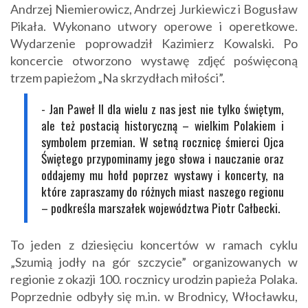
Andrzej Niemierowicz, Andrzej Jurkiewicz i Bogusław
Pikała. Wykonano utwory operowe i operetkowe.
Wydarzenie poprowadził Kazimierz Kowalski. Po
koncercie otworzono wystawę zdjęć poświęconą
trzem papieżom „Na skrzydłach miłości”.
- Jan Paweł II dla wielu z nas jest nie tylko świętym,
ale też postacią historyczną – wielkim Polakiem i
symbolem przemian. W setną rocznicę śmierci Ojca
Świętego przypominamy jego słowa i nauczanie oraz
oddajemy mu hołd poprzez wystawy i koncerty, na
które zapraszamy do różnych miast naszego regionu
– podkreśla marszałek województwa Piotr Całbecki.
To jeden z dziesięciu koncertów w ramach cyklu
„Szumią jodły na gór szczycie” organizowanych w
regionie z okazji 100. rocznicy urodzin papieża Polaka.
Poprzednie odbyły się m.in. w Brodnicy, Włocławku,