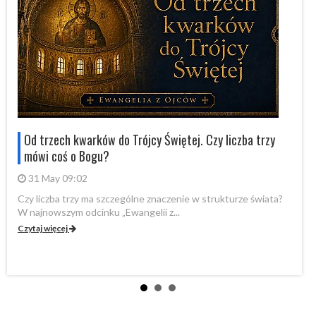
Od trzech kwarków do Trójcy Świętej. Czy liczba trzy
mówi coś o Bogu?
31 May 09:02
Czy liczba trzy ma szczególne znaczenie w strukturze świata?
By
W najnowszym odcinku „Ewangelii z...
„P
Czytaj więcej
Cz