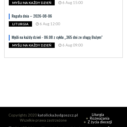
6 Aug 15:00
MYŚLI NA KAŻDY DZIEŃ
Reguła dnia – 2026-08-06
6 Aug 12:00
LITURGIA
Myśli na każdy dzień - 06.08 z cyklu „365 dni ze sługą Bożym"
6 Aug 09:00
MYŚLI NA KAŻDY DZIEŃ
Liturgia
Copyrights 2020
katolicka.bydgoszcz.pl
Rozważania
Wszelkie prawa zastrzeżone
Z życia diecezji