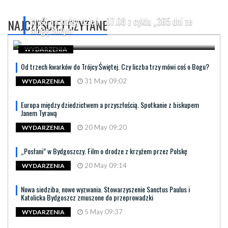
Myśli na każdy dzień - 07.08 z cyklu „365 dni ze
NAJCZĘŚCIEJ CZYTANE
sługą Bożym
WYDARZENIA
Od trzech kwarków do Trójcy Świętej. Czy liczba trzy mówi coś o Bogu?
31 May 09:02
WYDARZENIA
Europa między dziedzictwem a przyszłością. Spotkanie z biskupem
Janem Tyrawą
20 May 09:20
WYDARZENIA
„Posłani” w Bydgoszczy. Film o drodze z krzyżem przez Polskę
20 May 09:14
WYDARZENIA
Nowa siedziba, nowe wyzwania. Stowarzyszenie Sanctus Paulus i
Katolicka Bydgoszcz zmuszone do przeprowadzki
5 May 09:37
WYDARZENIA