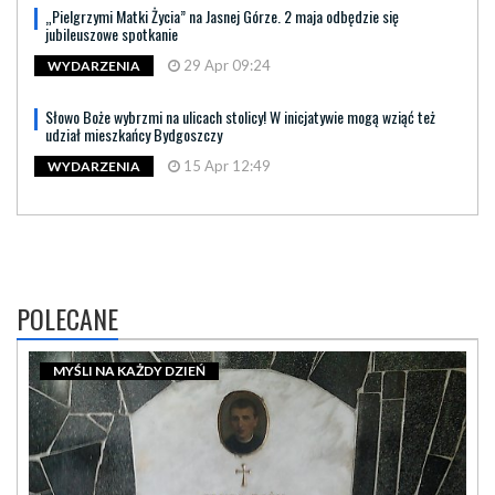
„Pielgrzymi Matki Życia” na Jasnej Górze. 2 maja odbędzie się
jubileuszowe spotkanie
29 Apr 09:24
WYDARZENIA
Słowo Boże wybrzmi na ulicach stolicy! W inicjatywie mogą wziąć też
udział mieszkańcy Bydgoszczy
15 Apr 12:49
WYDARZENIA
POLECANE
MYŚLI NA KAŻDY DZIEŃ