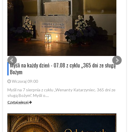
s
Myśli na każdy dzień - 07.08 z cyklu „365 dni ze sługą
Bożym
Wczoraj 09:00
Myśli na 7 sierpnia z cyklu „Wenanty Katarzyniec. 365 dni ze
W 
sługą Bożym”. Myśli o....
Fo
Czytaj więcej
Cz