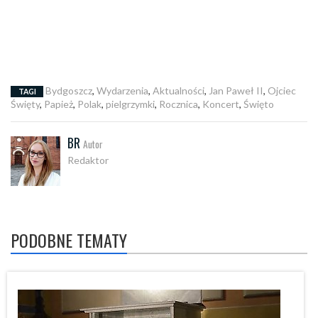
Bydgoszcz
,
Wydarzenia
,
Aktualności
,
Jan Paweł II
,
Ojciec
TAGI
Święty
,
Papież
,
Polak
,
pielgrzymki
,
Rocznica
,
Koncert
,
Święto
BR
Autor
Redaktor
PODOBNE TEMATY