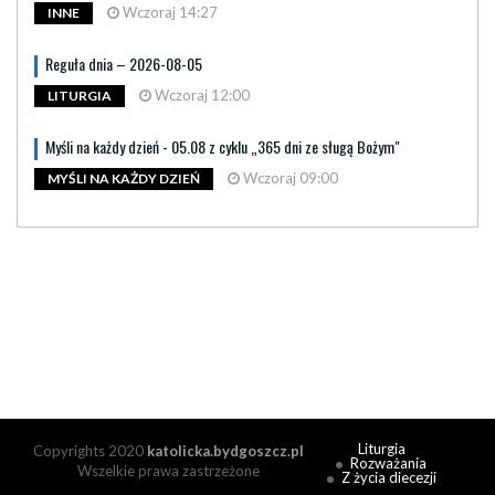
Wczoraj 14:27
INNE
Reguła dnia – 2026-08-05
Wczoraj 12:00
LITURGIA
Myśli na każdy dzień - 05.08 z cyklu „365 dni ze sługą Bożym"
Wczoraj 09:00
MYŚLI NA KAŻDY DZIEŃ
Liturgia
Copyrights 2020
katolicka.bydgoszcz.pl
Rozważania
Wszelkie prawa zastrzeżone
Z życia diecezji