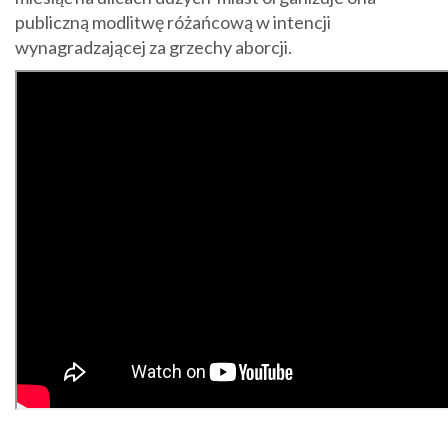
publiczną modlitwę różańcową w intencji
wynagradzającej za grzechy aborcji.