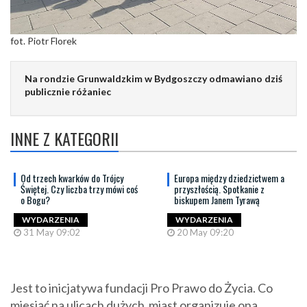
fot. Piotr Florek
Na rondzie Grunwaldzkim w Bydgoszczy odmawiano dziś
publicznie różaniec
INNE Z KATEGORII
Od trzech kwarków do Trójcy
Europa między dziedzictwem a
Świętej. Czy liczba trzy mówi coś
przyszłością. Spotkanie z
o Bogu?
biskupem Janem Tyrawą
WYDARZENIA
WYDARZENIA
31 May 09:02
20 May 09:20
Jest to inicjatywa fundacji Pro Prawo do Życia. Co
miesiąć na ulicach dużych miast organizuje ona