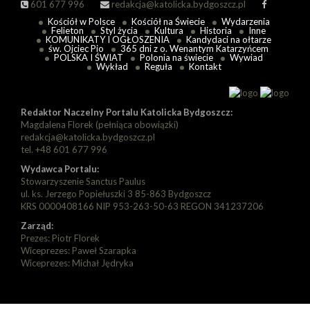
601 677 996
redakcja@katolicka.bydgoszcz.pl
Kościół w Polsce
Kościół na Świecie
Wydarzenia
Felieton
Styl życia
Kultura
Historia
Inne
KOMUNIKATY I OGŁOSZENIA
Kandydaci na ołtarze
św. Ojciec Pio
365 dni z o. Wenantym Katarzyńcem
POLSKA I ŚWIAT
Polonia na świecie
Wywiad
Wykład
Reguła
Kontakt
Redaktor Naczelny Portalu Katolicka Bydgoszcz:
Magdalena Florek (pełniąca obowiązki)
redakcja@katolicka.bydgoszcz.pl
tel. +48 601 677 996
Wydawca Portalu:
Stowarzyszenie Sanctus Paulus
ul. ks. Jerzego Popiełuszki 3 85-863 Bydgoszcz
KRS 0000408166 NIP 953-263-50-63 REGON 341237206
Zarząd:
Prezes: Piotr Florek
Wiceprezes: Paweł Szarapka
Wiceprezes: Michał Jędryka