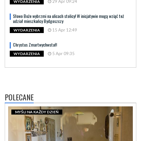
29 Apr 09:24
WYDARZENIA
Słowo Boże wybrzmi na ulicach stolicy! W inicjatywie mogą wziąć też
udział mieszkańcy Bydgoszczy
15 Apr 12:49
WYDARZENIA
Chrystus Zmartwychwstał!
5 Apr 09:35
WYDARZENIA
POLECANE
MYŚLI NA KAŻDY DZIEŃ