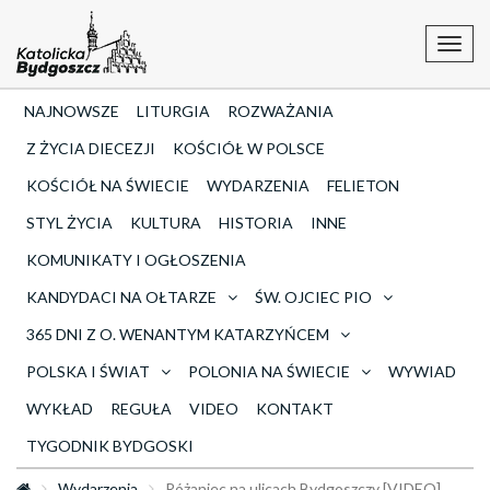
Toggl
navig
NAJNOWSZE
LITURGIA
ROZWAŻANIA
Z ŻYCIA DIECEZJI
KOŚCIÓŁ W POLSCE
KOŚCIÓŁ NA ŚWIECIE
WYDARZENIA
FELIETON
STYL ŻYCIA
KULTURA
HISTORIA
INNE
KOMUNIKATY I OGŁOSZENIA
KANDYDACI NA OŁTARZE
ŚW. OJCIEC PIO
365 DNI Z O. WENANTYM KATARZYŃCEM
POLSKA I ŚWIAT
POLONIA NA ŚWIECIE
WYWIAD
WYKŁAD
REGUŁA
VIDEO
KONTAKT
TYGODNIK BYDGOSKI
Wydarzenia
Różaniec na ulicach Bydgoszczy [VIDEO]