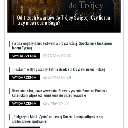
Od trzech kwarków do Trójcy Świętej. Czy liczba
trzy mówi coś o Bogu?
Europa między dziedzictwem a przyszłością. Spotkanie z biskupem
Janem Tyrawą
20 May 09:20
WYDARZENIA
„Posłani” w Bydgoszczy. Film o drodze z krzyżem przez Polskę
20 May 09:14
WYDARZENIA
Nowa siedziba, nowe wyzwania. Stowarzyszenie Sanctus Paulus i
Katolicka Bydgoszcz zmuszone do przeprowadzki
5 May 09:37
WYDARZENIA
„Pielgrzymi Matki Życia” na Jasnej Górze. 2 maja odbędzie się
jubileuszowe spotkanie