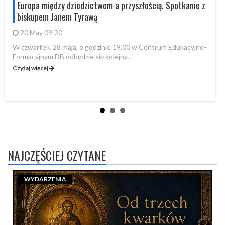
Europa między dziedzictwem a przyszłością. Spotkanie z
biskupem Janem Tyrawą
20 May 09:20
W czwartek, 28 maja, o godzinie 19.00 w Centrum Edukacyjno-
Formacyjnym DB odbędzie się kolejny...
Ko
pr
Czytaj więcej
Cz
NAJCZĘŚCIEJ CZYTANE
WYDARZENIA