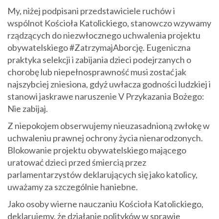
My, niżej podpisani przedstawiciele ruchów i
wspólnot Kościoła Katolickiego, stanowczo wzywamy
rządzących do niezwłocznego uchwalenia projektu
obywatelskiego #ZatrzymajAborcję. Eugeniczna
praktyka selekcji i zabijania dzieci podejrzanych o
chorobę lub niepełnosprawność musi zostać jak
najszybciej zniesiona, gdyż uwłacza godności ludzkiej i
stanowi jaskrawe naruszenie V Przykazania Bożego:
Nie zabijaj.
Z niepokojem obserwujemy nieuzasadnioną zwłokę w
uchwaleniu prawnej ochrony życia nienarodzonych.
Blokowanie projektu obywatelskiego mającego
uratować dzieci przed śmiercią przez
parlamentarzystów deklarujących się jako katolicy,
uważamy za szczególnie haniebne.
Jako osoby wierne nauczaniu Kościoła Katolickiego,
deklarujemy, że działanie polityków w sprawie