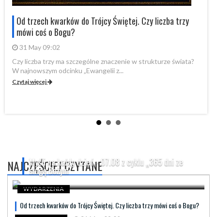
Od trzech kwarków do Trójcy Świętej. Czy liczba trzy
mówi coś o Bogu?
31 May 09:02
Czy liczba trzy ma szczególne znaczenie w strukturze świata?
By
W najnowszym odcinku „Ewangelii z...
„P
Czytaj więcej
Cz
Myśli na każdy dzień - 07.08 z cyklu „365 dni ze
NAJCZĘŚCIEJ CZYTANE
sługą Bożym
WYDARZENIA
Od trzech kwarków do Trójcy Świętej. Czy liczba trzy mówi coś o Bogu?