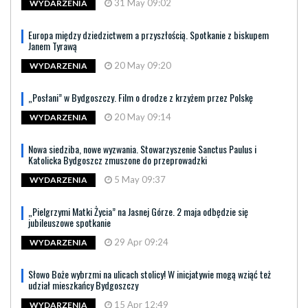
31 May 09:02
WYDARZENIA
Europa między dziedzictwem a przyszłością. Spotkanie z biskupem
Janem Tyrawą
20 May 09:20
WYDARZENIA
„Posłani” w Bydgoszczy. Film o drodze z krzyżem przez Polskę
20 May 09:14
WYDARZENIA
Nowa siedziba, nowe wyzwania. Stowarzyszenie Sanctus Paulus i
Katolicka Bydgoszcz zmuszone do przeprowadzki
5 May 09:37
WYDARZENIA
„Pielgrzymi Matki Życia” na Jasnej Górze. 2 maja odbędzie się
jubileuszowe spotkanie
29 Apr 09:24
WYDARZENIA
Słowo Boże wybrzmi na ulicach stolicy! W inicjatywie mogą wziąć też
udział mieszkańcy Bydgoszczy
15 Apr 12:49
WYDARZENIA