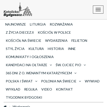
Toggl
navig
NAJNOWSZE
LITURGIA
ROZWAŻANIA
Z ŻYCIA DIECEZJI
KOŚCIÓŁ W POLSCE
KOŚCIÓŁ NA ŚWIECIE
WYDARZENIA
FELIETON
STYL ŻYCIA
KULTURA
HISTORIA
INNE
KOMUNIKATY I OGŁOSZENIA
KANDYDACI NA OŁTARZE
ŚW. OJCIEC PIO
365 DNI Z O. WENANTYM KATARZYŃCEM
POLSKA I ŚWIAT
POLONIA NA ŚWIECIE
WYWIAD
WYKŁAD
REGUŁA
VIDEO
KONTAKT
TYGODNIK BYDGOSKI
Wydarzenia