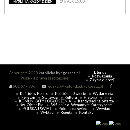
6 Aug 15:00
MYŚLI NA KAŻDY DZIEŃ
Liturgia
Copyrights 2020
katolicka.bydgoszcz.pl
Rozważania
Wszelkie prawa zastrzeżone
Z życia diecezji
601 677 996
redakcja@katolicka.bydgoszcz.pl
Kościół w Polsce
Kościół na Świecie
Wydarzenia
Felieton
Styl życia
Kultura
Historia
Inne
KOMUNIKATY I OGŁOSZENIA
Kandydaci na ołtarze
św. Ojciec Pio
365 dni z o. Wenantym Katarzyńcem
POLSKA I ŚWIAT
Polonia na świecie
Wywiad
Wykład
Reguła
Kontakt