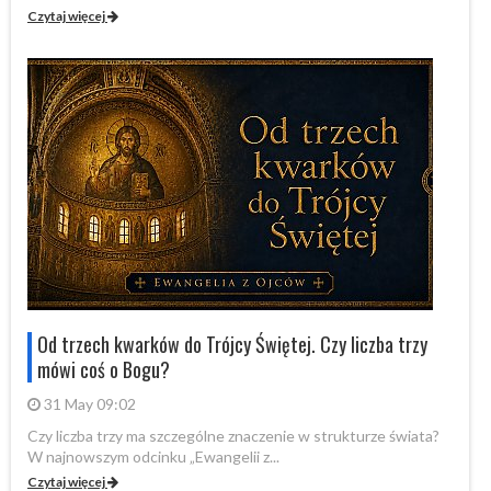
Czytaj więcej
Cz
Od trzech kwarków do Trójcy Świętej. Czy liczba trzy
mówi coś o Bogu?
31 May 09:02
Czy liczba trzy ma szczególne znaczenie w strukturze świata?
By
W najnowszym odcinku „Ewangelii z...
„P
Czytaj więcej
Cz