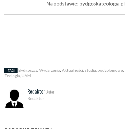
Na podstawie: bydgoskateologia.pl
Bydgoszcz
,
Wydarzenia
,
Aktualności
,
studia
,
podyplomowe
,
TAGI
Teologia
,
UAM
Redaktor
Autor
Redaktor