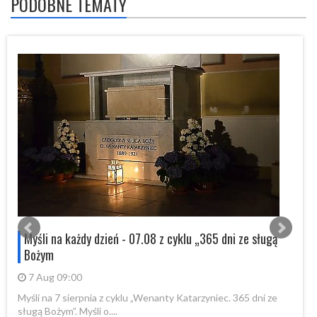
PODOBNE TEMATY
s
Myśli na każdy dzień - 07.08 z cyklu „365 dni ze sługą
Bożym
7 Aug 09:00
Myśli na 7 sierpnia z cyklu „Wenanty Katarzyniec. 365 dni ze
W 
sługą Bożym”. Myśli o....
Fo