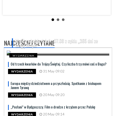
Myśli na każdy dzień - 07.08 z cyklu „365 dni ze
NAJCZĘŚCIEJ CZYTANE
sługą Bożym
WYDARZENIA
Od trzech kwarków do Trójcy Świętej. Czy liczba trzy mówi coś o Bogu?
31 May 09:02
WYDARZENIA
Europa między dziedzictwem a przyszłością. Spotkanie z biskupem
Janem Tyrawą
20 May 09:20
WYDARZENIA
„Posłani” w Bydgoszczy. Film o drodze z krzyżem przez Polskę
20 May 09:14
WYDARZENIA