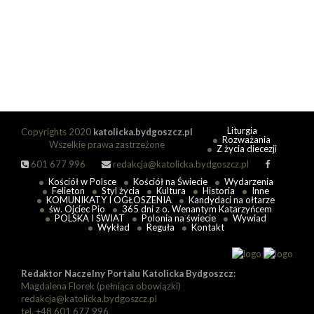
Liturgia
Copyrights 2020
katolicka.bydgoszcz.pl
Rozważania
Wszelkie prawa zastrzeżone
Z życia diecezji
601 677 996
redakcja@katolicka.bydgoszcz.pl
Kościół w Polsce
Kościół na Świecie
Wydarzenia
Felieton
Styl życia
Kultura
Historia
Inne
KOMUNIKATY I OGŁOSZENIA
Kandydaci na ołtarze
św. Ojciec Pio
365 dni z o. Wenantym Katarzyńcem
POLSKA I ŚWIAT
Polonia na świecie
Wywiad
Wykład
Reguła
Kontakt
Redaktor Naczelny Portalu Katolicka Bydgoszcz:
Magdalena Florek (pełniąca obowiązki)
redakcja@katolicka.bydgoszcz.pl
tel. +48 601 677 996