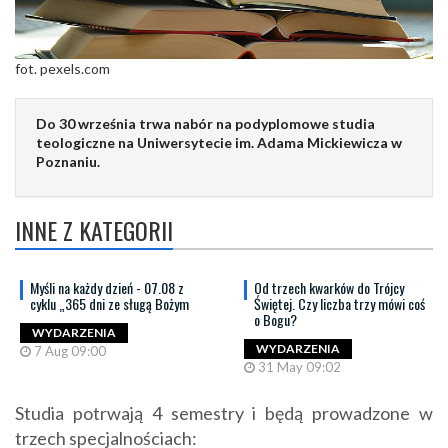
fot. pexels.com
Do 30 września trwa nabór na podyplomowe studia
teologiczne na Uniwersytecie im. Adama Mickiewicza w
Poznaniu.
INNE Z KATEGORII
Myśli na każdy dzień - 07.08 z
Od trzech kwarków do Trójcy
cyklu „365 dni ze sługą Bożym
Świętej. Czy liczba trzy mówi coś
o Bogu?
WYDARZENIA
WYDARZENIA
7 Aug 09:00
31 May 09:02
Studia potrwają 4 semestry i będą prowadzone w
trzech specjalnościach: