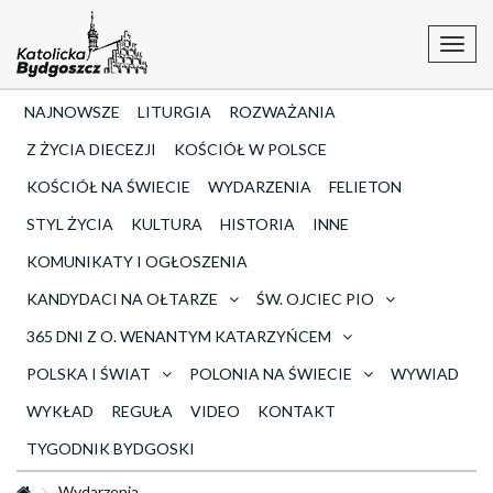
Toggl
navig
NAJNOWSZE
LITURGIA
ROZWAŻANIA
Z ŻYCIA DIECEZJI
KOŚCIÓŁ W POLSCE
KOŚCIÓŁ NA ŚWIECIE
WYDARZENIA
FELIETON
STYL ŻYCIA
KULTURA
HISTORIA
INNE
KOMUNIKATY I OGŁOSZENIA
KANDYDACI NA OŁTARZE
ŚW. OJCIEC PIO
365 DNI Z O. WENANTYM KATARZYŃCEM
POLSKA I ŚWIAT
POLONIA NA ŚWIECIE
WYWIAD
WYKŁAD
REGUŁA
VIDEO
KONTAKT
TYGODNIK BYDGOSKI
Wydarzenia