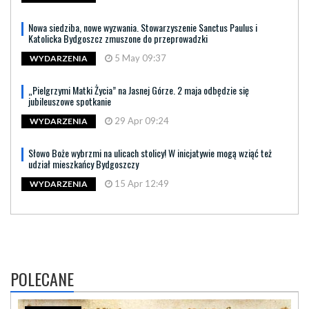
Nowa siedziba, nowe wyzwania. Stowarzyszenie Sanctus Paulus i
Katolicka Bydgoszcz zmuszone do przeprowadzki
5 May 09:37
WYDARZENIA
„Pielgrzymi Matki Życia” na Jasnej Górze. 2 maja odbędzie się
jubileuszowe spotkanie
29 Apr 09:24
WYDARZENIA
Słowo Boże wybrzmi na ulicach stolicy! W inicjatywie mogą wziąć też
udział mieszkańcy Bydgoszczy
15 Apr 12:49
WYDARZENIA
POLECANE