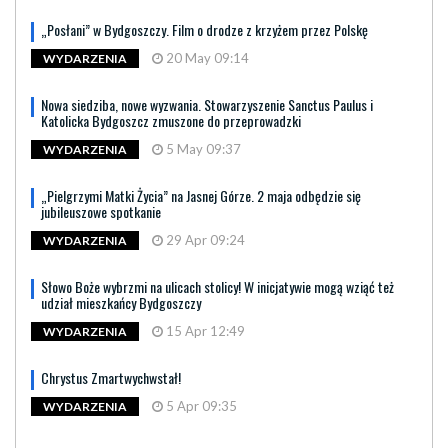
„Posłani” w Bydgoszczy. Film o drodze z krzyżem przez Polskę
20 May 09:14
WYDARZENIA
Nowa siedziba, nowe wyzwania. Stowarzyszenie Sanctus Paulus i
Katolicka Bydgoszcz zmuszone do przeprowadzki
5 May 09:37
WYDARZENIA
„Pielgrzymi Matki Życia” na Jasnej Górze. 2 maja odbędzie się
jubileuszowe spotkanie
29 Apr 09:24
WYDARZENIA
Słowo Boże wybrzmi na ulicach stolicy! W inicjatywie mogą wziąć też
udział mieszkańcy Bydgoszczy
15 Apr 12:49
WYDARZENIA
Chrystus Zmartwychwstał!
5 Apr 09:35
WYDARZENIA