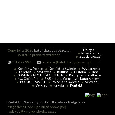
Liturgia
Copyrights 2020
katolicka.bydgoszcz.pl
Rozważania
Wszelkie prawa zastrzeżone
Z życia diecezji
601 677 996
redakcja@katolicka.bydgoszcz.pl
Kościół w Polsce
Kościół na Świecie
Wydarzenia
Felieton
Styl życia
Kultura
Historia
Inne
KOMUNIKATY I OGŁOSZENIA
Kandydaci na ołtarze
św. Ojciec Pio
365 dni z o. Wenantym Katarzyńcem
POLSKA I ŚWIAT
Polonia na świecie
Wywiad
Wykład
Reguła
Kontakt
Redaktor Naczelny Portalu Katolicka Bydgoszcz:
Magdalena Florek (pełniąca obowiązki)
redakcja@katolicka.bydgoszcz.pl