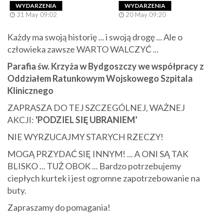
WYDARZENIA
WYDARZENIA
31 May 09:02
20 May 09:20
Każdy ma swoją historię ... i swoją drogę ... Ale o
człowieka zawsze WARTO WALCZYĆ ...​
Parafia św. Krzyża w Bydgoszczy we współpracy z
Oddziałem Ratunkowym Wojskowego Szpitala
Klinicznego
ZAPRASZA DO TEJ SZCZEGÓLNEJ, WAŻNEJ
AKCJI:
'PODZIEL SIĘ UBRANIEM'
NIE WYRZUCAJMY STARYCH RZECZY!
MOGĄ PRZYDAĆ SIĘ INNYM! ... A ONI SĄ TAK
BLISKO ... TUŻ OBOK ...​ ​ ​ Bardzo potrzebujemy
ciepłych kurtek i jest ogromne zapotrzebowanie na
buty.
Zapraszamy do pomagania!