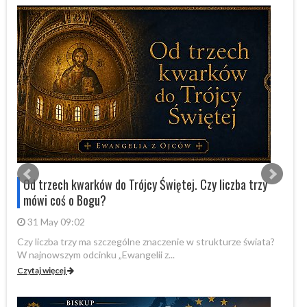
Od trzech kwarków do Trójcy Świętej. Czy liczba trzy
mówi coś o Bogu?
31 May 09:02
Czy liczba trzy ma szczególne znaczenie w strukturze świata?
By
W najnowszym odcinku „Ewangelii z...
„P
Czytaj więcej
Cz