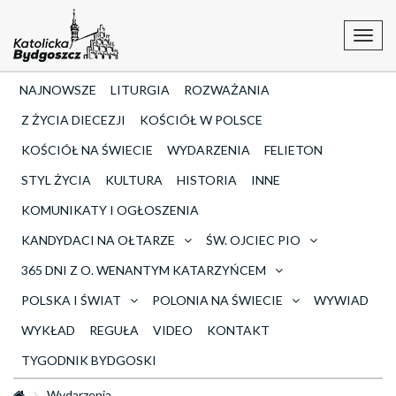
Toggl
navig
NAJNOWSZE
LITURGIA
ROZWAŻANIA
Z ŻYCIA DIECEZJI
KOŚCIÓŁ W POLSCE
KOŚCIÓŁ NA ŚWIECIE
WYDARZENIA
FELIETON
STYL ŻYCIA
KULTURA
HISTORIA
INNE
KOMUNIKATY I OGŁOSZENIA
KANDYDACI NA OŁTARZE
ŚW. OJCIEC PIO
365 DNI Z O. WENANTYM KATARZYŃCEM
POLSKA I ŚWIAT
POLONIA NA ŚWIECIE
WYWIAD
WYKŁAD
REGUŁA
VIDEO
KONTAKT
TYGODNIK BYDGOSKI
Wydarzenia