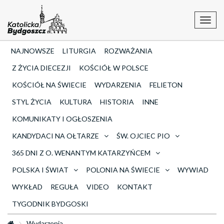
Toggl
navig
NAJNOWSZE
LITURGIA
ROZWAŻANIA
Z ŻYCIA DIECEZJI
KOŚCIÓŁ W POLSCE
KOŚCIÓŁ NA ŚWIECIE
WYDARZENIA
FELIETON
STYL ŻYCIA
KULTURA
HISTORIA
INNE
KOMUNIKATY I OGŁOSZENIA
KANDYDACI NA OŁTARZE
ŚW. OJCIEC PIO
365 DNI Z O. WENANTYM KATARZYŃCEM
POLSKA I ŚWIAT
POLONIA NA ŚWIECIE
WYWIAD
WYKŁAD
REGUŁA
VIDEO
KONTAKT
TYGODNIK BYDGOSKI
Wydarzenia