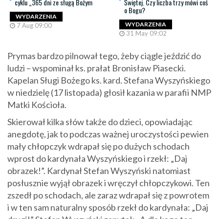
cyklu „365 dni ze sługą Bożym
Świętej. Czy liczba trzy mówi coś
o Bogu?
WYDARZENIA
WYDARZENIA
7 Aug 09:00
31 May 09:02
Prymas bardzo pilnował tego, żeby ciągle jeździć do
ludzi – wspominał ks. prałat Bronisław Piasecki.
Kapelan Sługi Bożego ks. kard. Stefana Wyszyńskiego
w niedzielę (17 listopada) głosił kazania w parafii NMP
Matki Kościoła.
Skierował kilka słów także do dzieci, opowiadając
anegdotę, jak to podczas ważnej uroczystości pewien
mały chłopczyk wdrapał się po dużych schodach
wprost do kardynała Wyszyńskiego i rzekł: „Daj
obrazek!”. Kardynał Stefan Wyszyński natomiast
posłusznie wyjął obrazek i wręczył chłopczykowi. Ten
zszedł po schodach, ale zaraz wdrapał się z powrotem
i w ten sam naturalny sposób rzekł do kardynała: „Daj