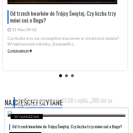
Od trzech kwarków do Trójcy Świętej. Czy liczba trzy
mówi coś o Bogu?
31 May 09:02
Czy liczba trzy ma szczególne znaczenie w strukturze świata?
By
W najnowszym odcinku „Ewangelii z...
„P
Czytaj więcej
Cz
Myśli na każdy dzień - 07.08 z cyklu „365 dni ze
NAJCZĘŚCIEJ CZYTANE
sługą Bożym
WYDARZENIA
Od trzech kwarków do Trójcy Świętej. Czy liczba trzy mówi coś o Bogu?