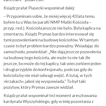
Ksiądz prałat Piasecki wspominał dalej:
– Przypominam sobie, że mniej więcej 43 lata temu
byłem tu u Was (w parafii NMP Matki Kościoła –
przyp. red.). Kościoła jeszcze nie było. Była kaplica na
cmentarzu. Ksiądz Prymas bardzo interesował się
tymi pozwoleniami na budowę kościołów. W tamtym
czasie to był problem bardzo poważny. Wsiadając do
samochodu, powiedział: „Nie dają jeszcze pozwolenia
na budowę tego kościoła, ale może to nie tak źle
jeszcze, bo może do tej kaplicy, tak wieczorkiem jeden
i drugi przyjdzie do konfesjonału, podczas gdy do
kościoła by nie miał odwagi wejść. A tutaj, w tych
»krzakach«, jakoś się wyspowiada.” To był taki
pozytyw, który Prymas zawsze widział.
Ksiądz prałat wspominał też moment aresztowania
kardynała Wyszyńskiego, gdy w imię pozostania z