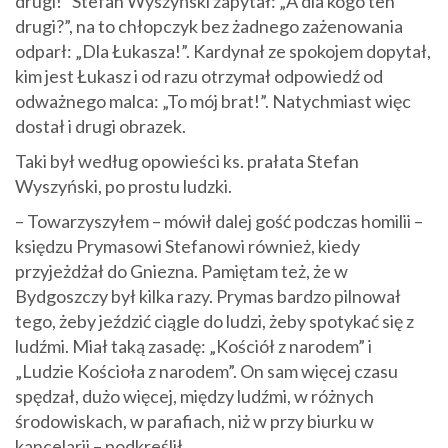
drugi!” Stefan Wyszyński zapytał: „A dla kogo ten
drugi?”, na to chłopczyk bez żadnego zażenowania
odparł: „Dla Łukasza!”. Kardynał ze spokojem dopytał,
kim jest Łukasz i od razu otrzymał odpowiedź od
odważnego malca: „To mój brat!”. Natychmiast więc
dostał i drugi obrazek.
Taki był według opowieści ks. prałata Stefan
Wyszyński, po prostu ludzki.
– Towarzyszyłem – mówił dalej gość podczas homilii –
księdzu Prymasowi Stefanowi również, kiedy
przyjeżdżał do Gniezna. Pamiętam też, że w
Bydgoszczy był kilka razy. Prymas bardzo pilnował
tego, żeby jeździć ciągle do ludzi, żeby spotykać się z
ludźmi. Miał taką zasadę: „Kościół z narodem” i
„Ludzie Kościoła z narodem”. On sam więcej czasu
spędzał, dużo więcej, między ludźmi, w różnych
środowiskach, w parafiach, niż w przy biurku w
kancelarii – podkreślił.