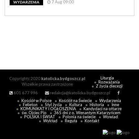
7 Aug 09:00
WYDARZENIA
Liturgia
Copyrights 2020
katolicka.bydgoszcz.pl
Rozważania
Wszelkie prawa zastrzeżone
Z życia diecezji
601 677 996
redakcja@katolicka.bydgoszcz.pl
Kościół w Polsce
Kościół na Świecie
Wydarzenia
Felieton
Styl życia
Kultura
Historia
Inne
KOMUNIKATY I OGŁOSZENIA
Kandydaci na ołtarze
św. Ojciec Pio
365 dni z o. Wenantym Katarzyńcem
POLSKA I ŚWIAT
Polonia na świecie
Wywiad
Wykład
Reguła
Kontakt