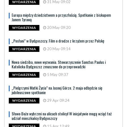
31 May 09:02
WYDARZENIA
Europa między dziedzictwem a przyszłością. Spotkanie z biskupem
Janem Tyrawą
20 May 09:20
WYDARZENIA
„Posłani” w Bydgoszczy. Film o drodze z krzyżem przez Polskę
20 May 09:14
WYDARZENIA
Nowa siedziba, nowe wyzwania. Stowarzyszenie Sanctus Paulus i
Katolicka Bydgoszcz zmuszone do przeprowadzki
5 May 09:37
WYDARZENIA
„Pielgrzymi Matki Życia” na Jasnej Górze. 2 maja odbędzie się
jubileuszowe spotkanie
29 Apr 09:24
WYDARZENIA
Słowo Boże wybrzmi na ulicach stolicy! W inicjatywie mogą wziąć też
udział mieszkańcy Bydgoszczy
15 Apr 12:49
WYDARZENIA