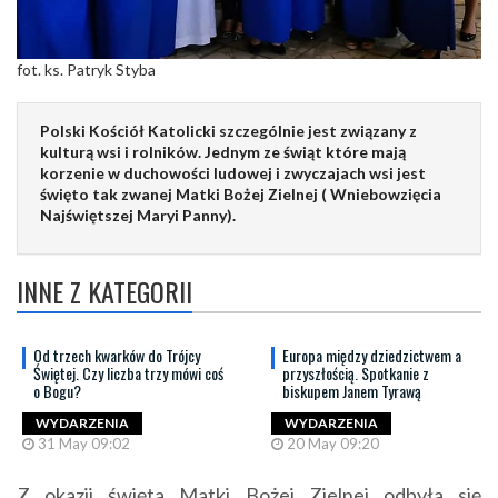
fot. ks. Patryk Styba
Polski Kościół Katolicki szczególnie jest związany z
kulturą wsi i rolników. Jednym ze świąt które mają
korzenie w duchowości ludowej i zwyczajach wsi jest
święto tak zwanej Matki Bożej Zielnej ( Wniebowzięcia
Najświętszej Maryi Panny).
INNE Z KATEGORII
Od trzech kwarków do Trójcy
Europa między dziedzictwem a
Świętej. Czy liczba trzy mówi coś
przyszłością. Spotkanie z
o Bogu?
biskupem Janem Tyrawą
WYDARZENIA
WYDARZENIA
31 May 09:02
20 May 09:20
Z okazji święta Matki Bożej Zielnej odbyła się