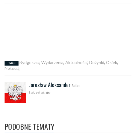
Bydgoszcz
,
Wydarzenia
,
Aktualności
,
Dożynki
,
Osiek
,
TAGI
Notecią
Jarosław Aleksander
Autor
tak właśnie
PODOBNE TEMATY