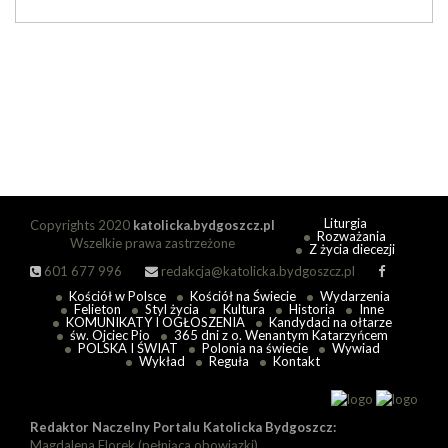
Liturgia
Copyrights 2020
katolicka.bydgoszcz.pl
Rozważania
Wszelkie prawa zastrzeżone
Z życia diecezji
601 677 996
redakcja@katolicka.bydgoszcz.pl
Kościół w Polsce
Kościół na Świecie
Wydarzenia
Felieton
Styl życia
Kultura
Historia
Inne
KOMUNIKATY I OGŁOSZENIA
Kandydaci na ołtarze
św. Ojciec Pio
365 dni z o. Wenantym Katarzyńcem
POLSKA I ŚWIAT
Polonia na świecie
Wywiad
Wykład
Reguła
Kontakt
Redaktor Naczelny Portalu Katolicka Bydgoszcz:
Magdalena Florek (pełniąca obowiązki)