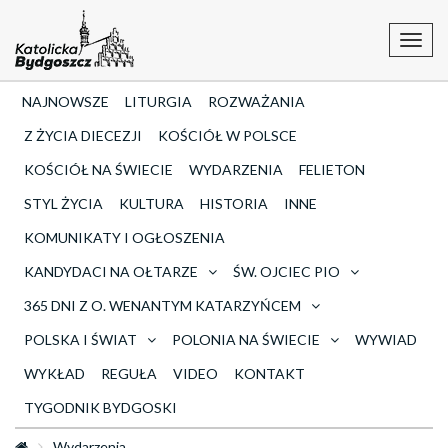
Toggl
navig
NAJNOWSZE
LITURGIA
ROZWAŻANIA
Z ŻYCIA DIECEZJI
KOŚCIÓŁ W POLSCE
KOŚCIÓŁ NA ŚWIECIE
WYDARZENIA
FELIETON
STYL ŻYCIA
KULTURA
HISTORIA
INNE
KOMUNIKATY I OGŁOSZENIA
KANDYDACI NA OŁTARZE
ŚW. OJCIEC PIO
365 DNI Z O. WENANTYM KATARZYŃCEM
POLSKA I ŚWIAT
POLONIA NA ŚWIECIE
WYWIAD
WYKŁAD
REGUŁA
VIDEO
KONTAKT
TYGODNIK BYDGOSKI
Wydarzenia