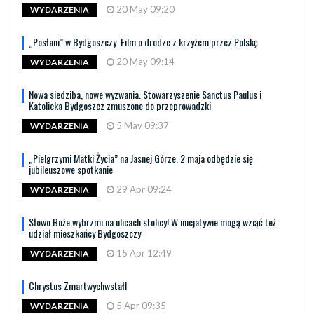
20 May 09:20
WYDARZENIA
„Posłani” w Bydgoszczy. Film o drodze z krzyżem przez Polskę
20 May 09:14
WYDARZENIA
Nowa siedziba, nowe wyzwania. Stowarzyszenie Sanctus Paulus i
Katolicka Bydgoszcz zmuszone do przeprowadzki
5 May 09:37
WYDARZENIA
„Pielgrzymi Matki Życia” na Jasnej Górze. 2 maja odbędzie się
jubileuszowe spotkanie
29 Apr 09:24
WYDARZENIA
Słowo Boże wybrzmi na ulicach stolicy! W inicjatywie mogą wziąć też
udział mieszkańcy Bydgoszczy
15 Apr 12:49
WYDARZENIA
Chrystus Zmartwychwstał!
5 Apr 09:35
WYDARZENIA