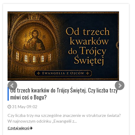
Od trzech kwarków do Trójcy Świętej. Czy liczba trzy
mówi coś o Bogu?
31 May 09:02
Czy liczba trzy ma szczególne znaczenie w strukturze świata?
By
W najnowszym odcinku „Ewangelii z...
„P
Czytaj więcej
Cz