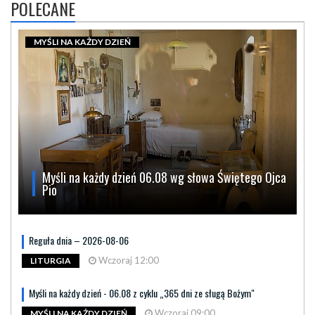
POLECANE
MYŚLI NA KAŻDY DZIEŃ
Myśli na każdy dzień 06.08 wg słowa Świętego Ojca
Pio
Reguła dnia – 2026-08-06
Wczoraj 12:00
LITURGIA
Myśli na każdy dzień - 06.08 z cyklu „365 dni ze sługą Bożym"
Wczoraj 09:00
MYŚLI NA KAŻDY DZIEŃ