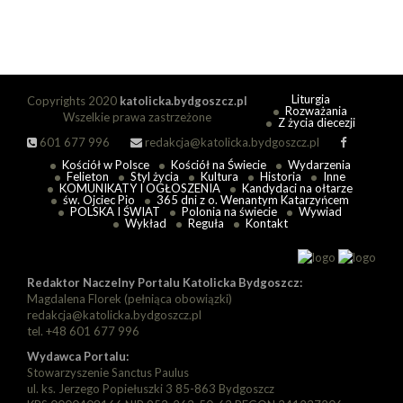
Liturgia
Copyrights 2020
katolicka.bydgoszcz.pl
Rozważania
Wszelkie prawa zastrzeżone
Z życia diecezji
601 677 996
redakcja@katolicka.bydgoszcz.pl
Kościół w Polsce
Kościół na Świecie
Wydarzenia
Felieton
Styl życia
Kultura
Historia
Inne
KOMUNIKATY I OGŁOSZENIA
Kandydaci na ołtarze
św. Ojciec Pio
365 dni z o. Wenantym Katarzyńcem
POLSKA I ŚWIAT
Polonia na świecie
Wywiad
Wykład
Reguła
Kontakt
Redaktor Naczelny Portalu Katolicka Bydgoszcz:
Magdalena Florek (pełniąca obowiązki)
redakcja@katolicka.bydgoszcz.pl
tel. +48 601 677 996
Wydawca Portalu:
Stowarzyszenie Sanctus Paulus
ul. ks. Jerzego Popiełuszki 3 85-863 Bydgoszcz