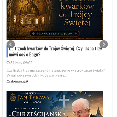
Od trzech kwarków do Trójcy Świętej. Czy liczba trzy
mówi coś o Bogu?
31 May 09:02
Czy liczba trzy ma szczególne znaczenie w strukturze świata?
By
W najnowszym odcinku „Ewangelii z...
„P
Czytaj więcej
Cz