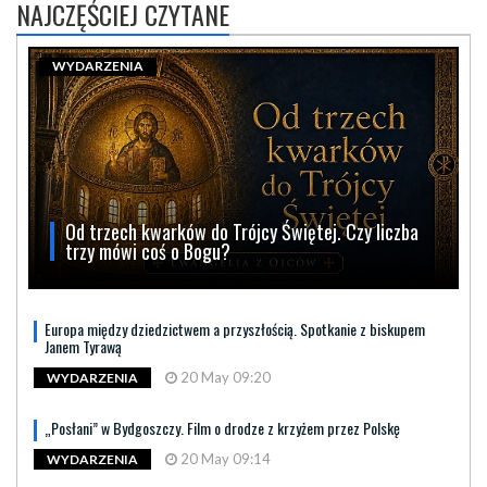
NAJCZĘŚCIEJ CZYTANE
WYDARZENIA
Od trzech kwarków do Trójcy Świętej. Czy liczba
trzy mówi coś o Bogu?
Europa między dziedzictwem a przyszłością. Spotkanie z biskupem
Janem Tyrawą
20 May 09:20
WYDARZENIA
„Posłani” w Bydgoszczy. Film o drodze z krzyżem przez Polskę
20 May 09:14
WYDARZENIA