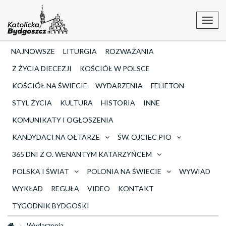
Toggl
navig
NAJNOWSZE
LITURGIA
ROZWAŻANIA
Z ŻYCIA DIECEZJI
KOŚCIÓŁ W POLSCE
KOŚCIÓŁ NA ŚWIECIE
WYDARZENIA
FELIETON
STYL ŻYCIA
KULTURA
HISTORIA
INNE
KOMUNIKATY I OGŁOSZENIA
KANDYDACI NA OŁTARZE
ŚW. OJCIEC PIO
365 DNI Z O. WENANTYM KATARZYŃCEM
POLSKA I ŚWIAT
POLONIA NA ŚWIECIE
WYWIAD
WYKŁAD
REGUŁA
VIDEO
KONTAKT
TYGODNIK BYDGOSKI
Wydarzenia