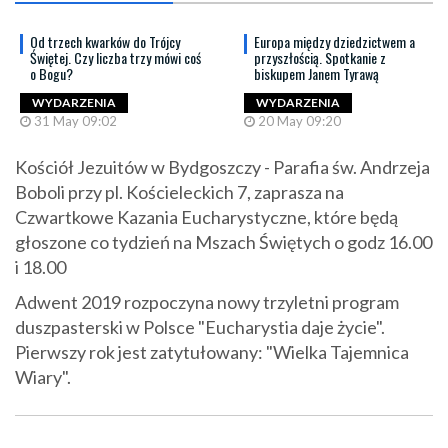
Od trzech kwarków do Trójcy
Europa między dziedzictwem a
Świętej. Czy liczba trzy mówi coś
przyszłością. Spotkanie z
o Bogu?
biskupem Janem Tyrawą
WYDARZENIA
WYDARZENIA
31 May 09:02
20 May 09:20
Kościół Jezuitów w Bydgoszczy - Parafia św. Andrzeja
Boboli przy pl. Kościeleckich 7, zaprasza na
Czwartkowe Kazania Eucharystyczne, które będą
głoszone co tydzień na Mszach Świętych o godz 16.00
i 18.00
Adwent 2019 rozpoczyna nowy trzyletni program
duszpasterski w Polsce "Eucharystia daje życie".
Pierwszy rok jest zatytułowany: "Wielka Tajemnica
Wiary".