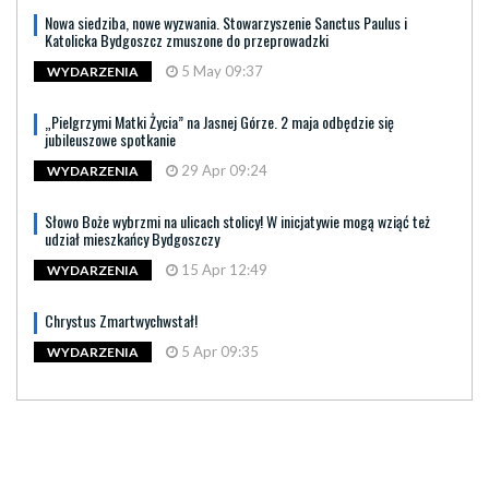
Nowa siedziba, nowe wyzwania. Stowarzyszenie Sanctus Paulus i
Katolicka Bydgoszcz zmuszone do przeprowadzki
5 May 09:37
WYDARZENIA
„Pielgrzymi Matki Życia” na Jasnej Górze. 2 maja odbędzie się
jubileuszowe spotkanie
29 Apr 09:24
WYDARZENIA
Słowo Boże wybrzmi na ulicach stolicy! W inicjatywie mogą wziąć też
udział mieszkańcy Bydgoszczy
15 Apr 12:49
WYDARZENIA
Chrystus Zmartwychwstał!
5 Apr 09:35
WYDARZENIA