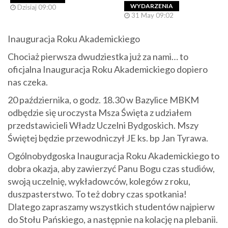
WYDARZENIA
Dzisiaj 09:00
31 May 09:02
Inauguracja Roku Akademickiego
Chociaż pierwsza dwudziestka już za nami… to
oficjalna Inauguracja Roku Akademickiego dopiero
nas czeka.
20 października, o godz. 18.30 w Bazylice MBKM
odbędzie się uroczysta Msza Święta z udziałem
przedstawicieli Władz Uczelni Bydgoskich. Mszy
Świętej będzie przewodniczył JE ks. bp Jan Tyrawa.
Ogólnobydgoska Inauguracja Roku Akademickiego to
dobra okazja, aby zawierzyć Panu Bogu czas studiów,
swoją uczelnię, wykładowców, kolegów z roku,
duszpasterstwo. To też dobry czas spotkania!
Dlatego zapraszamy wszystkich studentów najpierw
do Stołu Pańskiego, a następnie na kolację na plebanii.