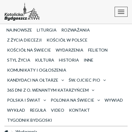
Toggl
navig
NAJNOWSZE
LITURGIA
ROZWAŻANIA
Z ŻYCIA DIECEZJI
KOŚCIÓŁ W POLSCE
KOŚCIÓŁ NA ŚWIECIE
WYDARZENIA
FELIETON
STYL ŻYCIA
KULTURA
HISTORIA
INNE
KOMUNIKATY I OGŁOSZENIA
KANDYDACI NA OŁTARZE
ŚW. OJCIEC PIO
365 DNI Z O. WENANTYM KATARZYŃCEM
POLSKA I ŚWIAT
POLONIA NA ŚWIECIE
WYWIAD
WYKŁAD
REGUŁA
VIDEO
KONTAKT
TYGODNIK BYDGOSKI
Wydarzenia