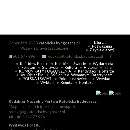
Liturgia
Copyrights 2020
katolicka.bydgoszcz.pl
Rozważania
Wszelkie prawa zastrzeżone
Z życia diecezji
601 677 996
redakcja@katolicka.bydgoszcz.pl
Kościół w Polsce
Kościół na Świecie
Wydarzenia
Felieton
Styl życia
Kultura
Historia
Inne
KOMUNIKATY I OGŁOSZENIA
Kandydaci na ołtarze
św. Ojciec Pio
365 dni z o. Wenantym Katarzyńcem
POLSKA I ŚWIAT
Polonia na świecie
Wywiad
Wykład
Reguła
Kontakt
Redaktor Naczelny Portalu Katolicka Bydgoszcz:
Magdalena Florek (pełniąca obowiązki)
redakcja@katolicka.bydgoszcz.pl
tel. +48 601 677 996
Wydawca Portalu: