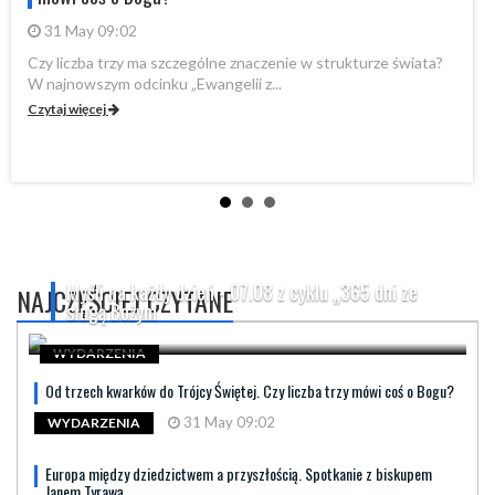
31 May 09:02
Czy liczba trzy ma szczególne znaczenie w strukturze świata?
By
W najnowszym odcinku „Ewangelii z...
„P
Czytaj więcej
Cz
Myśli na każdy dzień - 07.08 z cyklu „365 dni ze
NAJCZĘŚCIEJ CZYTANE
sługą Bożym
WYDARZENIA
Od trzech kwarków do Trójcy Świętej. Czy liczba trzy mówi coś o Bogu?
31 May 09:02
WYDARZENIA
Europa między dziedzictwem a przyszłością. Spotkanie z biskupem
Janem Tyrawą