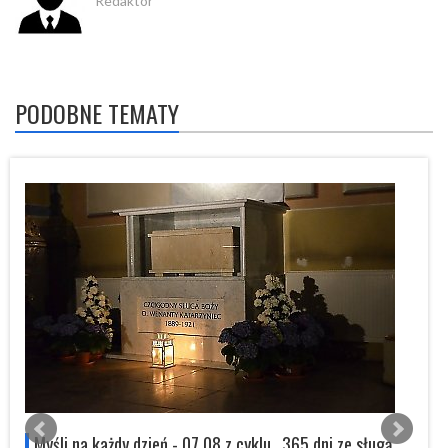
Redaktor
PODOBNE TEMATY
s
Myśli na każdy dzień - 07.08 z cyklu „365 dni ze sługą