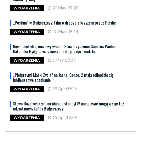
20 May 09:20
WYDARZENIA
„Posłani” w Bydgoszczy. Film o drodze z krzyżem przez Polskę
20 May 09:14
WYDARZENIA
Nowa siedziba, nowe wyzwania. Stowarzyszenie Sanctus Paulus i
Katolicka Bydgoszcz zmuszone do przeprowadzki
5 May 09:37
WYDARZENIA
„Pielgrzymi Matki Życia” na Jasnej Górze. 2 maja odbędzie się
jubileuszowe spotkanie
29 Apr 09:24
WYDARZENIA
Słowo Boże wybrzmi na ulicach stolicy! W inicjatywie mogą wziąć też
udział mieszkańcy Bydgoszczy
15 Apr 12:49
WYDARZENIA