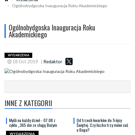
Ogólnobydgoska Inauguracja Roku Akademickiego
Ogólnobydgoska Inauguracja Roku
Akademickiego
WYDARZENIA
18 Oct 2019
|
Redaktor
INNE Z KATEGORII
Myśli na każdy dzień - 07.08 z
Od trzech kwarków do Trójcy
cyklu „365 dni ze sługą Bożym
Świętej. Czy liczba trzy mówi coś
o Bogu?
WYDARZENIA