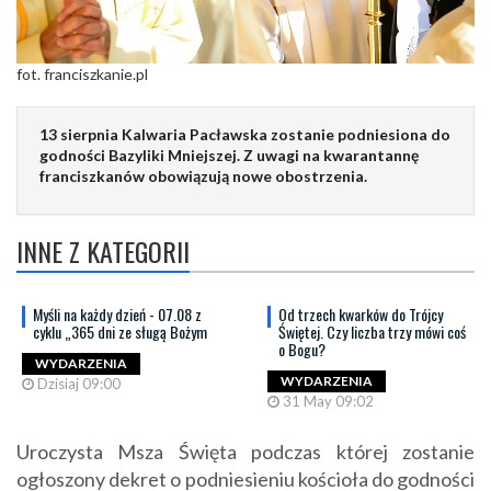
fot. franciszkanie.pl
13 sierpnia Kalwaria Pacławska zostanie podniesiona do
godności Bazyliki Mniejszej. Z uwagi na kwarantannę
franciszkanów obowiązują nowe obostrzenia.
INNE Z KATEGORII
Myśli na każdy dzień - 07.08 z
Od trzech kwarków do Trójcy
cyklu „365 dni ze sługą Bożym
Świętej. Czy liczba trzy mówi coś
o Bogu?
WYDARZENIA
WYDARZENIA
Dzisiaj 09:00
31 May 09:02
Uroczysta Msza Święta podczas której zostanie
ogłoszony dekret o podniesieniu kościoła do godności