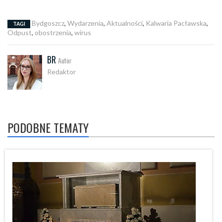
Bydgoszcz
,
Wydarzenia
,
Aktualności
,
Kalwaria Pacławska
,
TAGI
Odpust
,
obostrzenia
,
wirus
BR
Autor
Redaktor
PODOBNE TEMATY