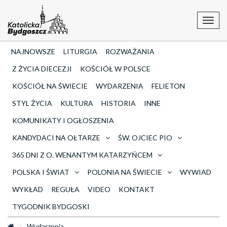
Toggl
navig
NAJNOWSZE
LITURGIA
ROZWAŻANIA
Z ŻYCIA DIECEZJI
KOŚCIÓŁ W POLSCE
KOŚCIÓŁ NA ŚWIECIE
WYDARZENIA
FELIETON
STYL ŻYCIA
KULTURA
HISTORIA
INNE
KOMUNIKATY I OGŁOSZENIA
KANDYDACI NA OŁTARZE
ŚW. OJCIEC PIO
365 DNI Z O. WENANTYM KATARZYŃCEM
POLSKA I ŚWIAT
POLONIA NA ŚWIECIE
WYWIAD
WYKŁAD
REGUŁA
VIDEO
KONTAKT
TYGODNIK BYDGOSKI
Wydarzenia