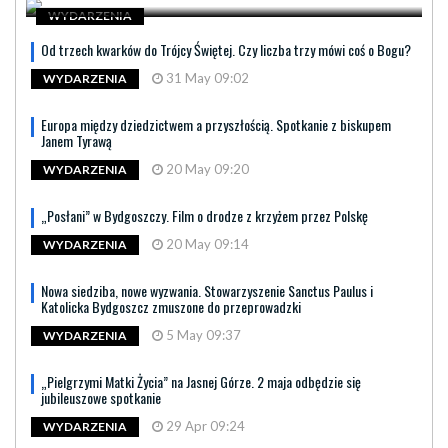
WYDARZENIA
Od trzech kwarków do Trójcy Świętej. Czy liczba trzy mówi coś o Bogu?
31 May 09:02
WYDARZENIA
Europa między dziedzictwem a przyszłością. Spotkanie z biskupem
Janem Tyrawą
20 May 09:20
WYDARZENIA
„Posłani” w Bydgoszczy. Film o drodze z krzyżem przez Polskę
20 May 09:14
WYDARZENIA
Nowa siedziba, nowe wyzwania. Stowarzyszenie Sanctus Paulus i
Katolicka Bydgoszcz zmuszone do przeprowadzki
5 May 09:37
WYDARZENIA
„Pielgrzymi Matki Życia” na Jasnej Górze. 2 maja odbędzie się
jubileuszowe spotkanie
29 Apr 09:24
WYDARZENIA