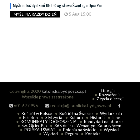
Myśli na każdy dzień 05.08 wg słowa Świętego Ojca Pio
5 Aug 15:00
MYŚLI NA KAŻDY DZIEŃ
Liturgia
Copyrights 2020
katolicka.bydgoszcz.pl
Rozważania
Wszelkie prawa zastrzeżone
Z życia diecezji
601 677 996
redakcja@katolicka.bydgoszcz.pl
Kościół w Polsce
Kościół na Świecie
Wydarzenia
Felieton
Styl życia
Kultura
Historia
Inne
KOMUNIKATY I OGŁOSZENIA
Kandydaci na ołtarze
św. Ojciec Pio
365 dni z o. Wenantym Katarzyńcem
POLSKA I ŚWIAT
Polonia na świecie
Wywiad
Wykład
Reguła
Kontakt