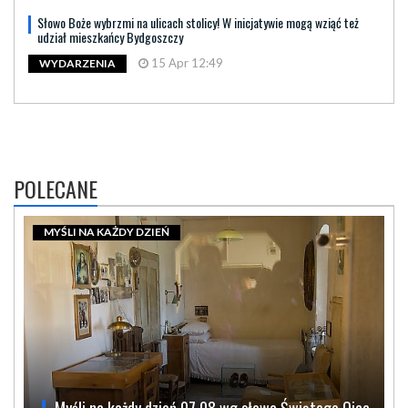
Słowo Boże wybrzmi na ulicach stolicy! W inicjatywie mogą wziąć też
udział mieszkańcy Bydgoszczy
15 Apr 12:49
WYDARZENIA
POLECANE
MYŚLI NA KAŻDY DZIEŃ
Myśli na każdy dzień 07.08 wg słowa Świętego Ojca