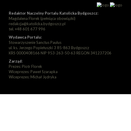
Redaktor Naczelny Portalu Katolicka Bydgoszcz:
Magdalena Florek (pełniąca obowiązki)
redakcja@katolicka.bydgoszcz.pl
tel. +48 601 677 996
Wydawca Portalu:
Stowarzyszenie Sanctus Paulus
ul. ks. Jerzego Popiełuszki 3 85-863 Bydgoszcz
KRS 0000408166 NIP 953-263-50-63 REGON 341237206
Zarząd:
Prezes: Piotr Florek
Wiceprezes: Paweł Szarapka
Wiceprezes: Michał Jędryka