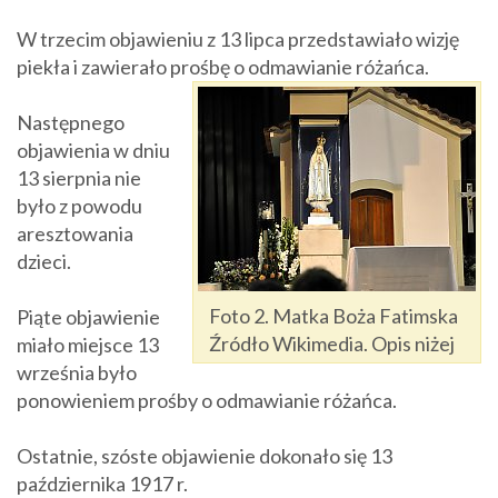
W trzecim objawieniu z 13 lipca przedstawiało wizję
piekła i zawierało prośbę o odmawianie różańca.
Następnego
objawienia w dniu
13 sierpnia nie
było z powodu
aresztowania
dzieci.
Foto 2. Matka Boża Fatimska
Piąte objawienie
Źródło Wikimedia. Opis niżej
miało miejsce 13
września było
ponowieniem prośby o odmawianie różańca.
Ostatnie, szóste objawienie dokonało się 13
października 1917 r.