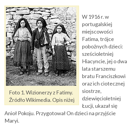
W 1916 r. w
portugalskiej
miejscowości
Fatima, trójce
pobożnych dzieci:
sześcioletniej
Hiacyncie, jej o dwa
lata starszemu
bratu Franciszkowi
oraz ich ciotecznej
siostrze,
Foto 1. Wizionerzy z Fatimy.
dziewięcioletniej
Źródło Wikimedia. Opis niżej
Łucji, ukazał się
Anioł Pokoju. Przygotował On dzieci na przyjście
Maryi.