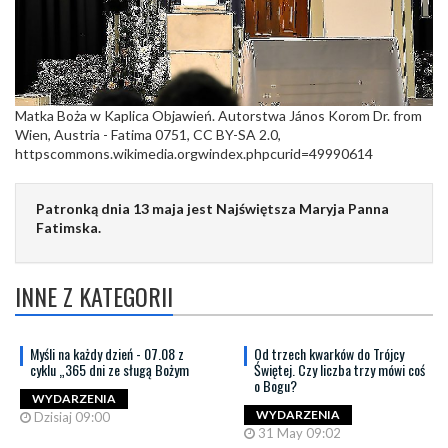
Matka Boża w Kaplica Objawień. Autorstwa János Korom Dr. from
Wien, Austria - Fatima 0751, CC BY-SA 2.0,
httpscommons.wikimedia.orgwindex.phpcurid=49990614
Patronką dnia 13 maja jest Najświętsza Maryja Panna
Fatimska.
INNE Z KATEGORII
Myśli na każdy dzień - 07.08 z
Od trzech kwarków do Trójcy
cyklu „365 dni ze sługą Bożym
Świętej. Czy liczba trzy mówi coś
o Bogu?
WYDARZENIA
WYDARZENIA
Dzisiaj 09:00
31 May 09:02