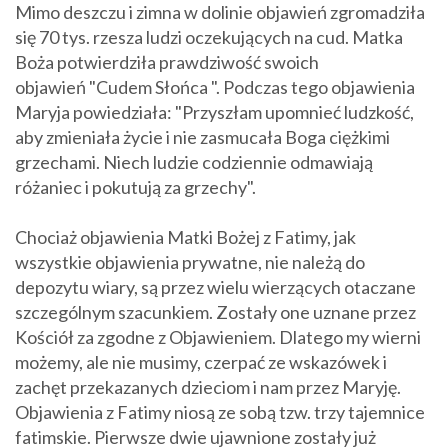
Mimo deszczu i zimna w dolinie objawień zgromadziła
się 70 tys. rzesza ludzi oczekujących na cud. Matka
Boża potwierdziła prawdziwość swoich
objawień "Cudem Słońca ". Podczas tego objawienia
Maryja powiedziała: "Przyszłam upomnieć ludzkość,
aby zmieniała życie i nie zasmucała Boga ciężkimi
grzechami. Niech ludzie codziennie odmawiają
różaniec i pokutują za grzechy".
Chociaż objawienia Matki Bożej z Fatimy, jak
wszystkie objawienia prywatne, nie należą do
depozytu wiary, są przez wielu wierzących otaczane
szczególnym szacunkiem. Zostały one uznane przez
Kościół za zgodne z Objawieniem. Dlatego my wierni
możemy, ale nie musimy, czerpać ze wskazówek i
zachęt przekazanych dzieciom i nam przez Maryję.
Objawienia z Fatimy niosą ze sobą tzw. trzy tajemnice
fatimskie. Pierwsze dwie ujawnione zostały już