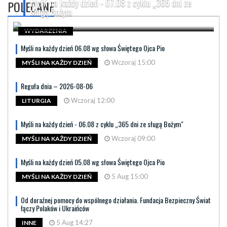
Myśli na każdy dzień - 07.08 z cyklu „365 dni ze
POLECANE
sługą Bożym
WYDARZENIA
Myśli na każdy dzień 06.08 wg słowa Świętego Ojca Pio
Wczoraj 15:00
MYŚLI NA KAŻDY DZIEŃ
Reguła dnia – 2026-08-06
Wczoraj 12:00
LITURGIA
Myśli na każdy dzień - 06.08 z cyklu „365 dni ze sługą Bożym"
Wczoraj 09:00
MYŚLI NA KAŻDY DZIEŃ
Myśli na każdy dzień 05.08 wg słowa Świętego Ojca Pio
5 Aug 15:00
MYŚLI NA KAŻDY DZIEŃ
Od doraźnej pomocy do wspólnego działania. Fundacja Bezpieczny Świat
łączy Polaków i Ukraińców
5 Aug 14:27
INNE