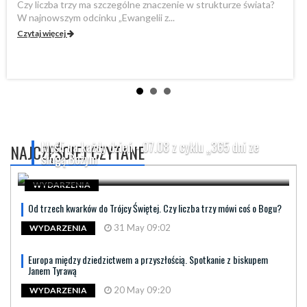
Czy liczba trzy ma szczególne znaczenie w strukturze świata?
By
W najnowszym odcinku „Ewangelii z...
„P
Czytaj więcej
Cz
Myśli na każdy dzień - 07.08 z cyklu „365 dni ze
NAJCZĘŚCIEJ CZYTANE
sługą Bożym
WYDARZENIA
Od trzech kwarków do Trójcy Świętej. Czy liczba trzy mówi coś o Bogu?
31 May 09:02
WYDARZENIA
Europa między dziedzictwem a przyszłością. Spotkanie z biskupem
Janem Tyrawą
20 May 09:20
WYDARZENIA