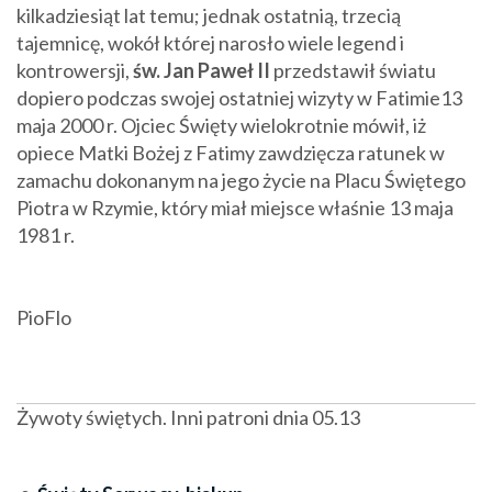
kilkadziesiąt lat temu; jednak ostatnią, trzecią
tajemnicę, wokół której narosło wiele legend i
kontrowersji,
św. Jan Paweł II
przedstawił światu
dopiero podczas swojej ostatniej wizyty w Fatimie13
maja 2000 r. Ojciec Święty wielokrotnie mówił, iż
opiece Matki Bożej z Fatimy zawdzięcza ratunek w
zamachu dokonanym na jego życie na Placu Świętego
Piotra w Rzymie, który miał miejsce właśnie 13 maja
1981 r.
PioFlo
Żywoty świętych. Inni patroni dnia 05.13