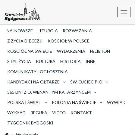
Toggl
navig
NAJNOWSZE
LITURGIA
ROZWAŻANIA
Z ŻYCIA DIECEZJI
KOŚCIÓŁ W POLSCE
KOŚCIÓŁ NA ŚWIECIE
WYDARZENIA
FELIETON
STYL ŻYCIA
KULTURA
HISTORIA
INNE
KOMUNIKATY I OGŁOSZENIA
KANDYDACI NA OŁTARZE
ŚW. OJCIEC PIO
365 DNI Z O. WENANTYM KATARZYŃCEM
POLSKA I ŚWIAT
POLONIA NA ŚWIECIE
WYWIAD
WYKŁAD
REGUŁA
VIDEO
KONTAKT
TYGODNIK BYDGOSKI
Wydarzenia