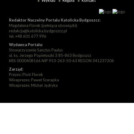
Wykład
Reguła
Kontakt
Redaktor Naczelny Portalu Katolicka Bydgoszcz:
Magdalena Florek (pełniąca obowiązki)
redakcja@katolicka.bydgoszcz.pl
tel. +48 601 677 996
Wydawca Portalu:
Stowarzyszenie Sanctus Paulus
ul. ks. Jerzego Popiełuszki 3 85-863 Bydgoszcz
KRS 0000408166 NIP 953-263-50-63 REGON 341237206
Zarząd:
Prezes: Piotr Florek
Wiceprezes: Paweł Szarapka
Wiceprezes: Michał Jędryka