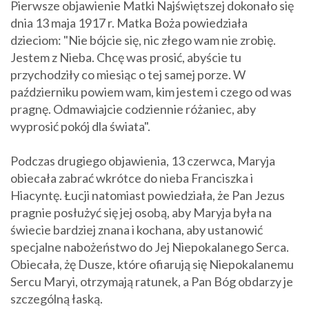
Pierwsze objawienie Matki Najświętszej dokonało się
dnia 13 maja 1917 r. Matka Boża powiedziała
dzieciom: "Nie bójcie się, nic złego wam nie zrobię.
Jestem z Nieba. Chcę was prosić, abyście tu
przychodziły co miesiąc o tej samej porze. W
październiku powiem wam, kim jestem i czego od was
pragnę. Odmawiajcie codziennie różaniec, aby
wyprosić pokój dla świata".
Podczas drugiego objawienia, 13 czerwca, Maryja
obiecała zabrać wkrótce do nieba Franciszka i
Hiacyntę. Łucji natomiast powiedziała, że Pan Jezus
pragnie posłużyć się jej osobą, aby Maryja była na
świecie bardziej znana i kochana, aby ustanowić
specjalne nabożeństwo do Jej Niepokalanego Serca.
Obiecała, żę Dusze, które ofiarują się Niepokalanemu
Sercu Maryi, otrzymają ratunek, a Pan Bóg obdarzy je
szczególną łaską.