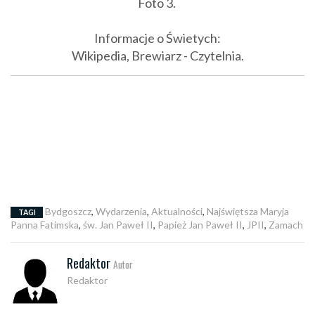
Foto
3
.
Informacje o Świetych:
Wikipedia, Brewiarz - Czytelnia.
Bydgoszcz
,
Wydarzenia
,
Aktualności
,
Najświętsza Maryja
TAGI
Panna Fatimska
,
św. Jan Paweł II
,
Papież Jan Paweł II
,
JPII
,
Zamach
Redaktor
Autor
Redaktor