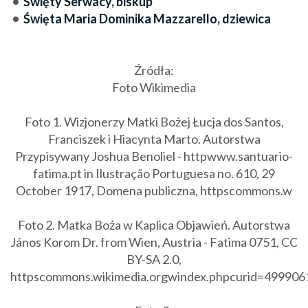
•
Święty Serwacy, biskup
•
Święta Maria Dominika Mazzarello, dziewica
Źródła:
Foto Wikimedia
Foto 1. Wizjonerzy Matki Bożej Łucja dos Santos,
Franciszek i Hiacynta Marto. Autorstwa
Przypisywany Joshua Benoliel - httpwww.santuario-
fatima.pt in Ilustração Portuguesa no. 610, 29
October 1917, Domena publiczna, httpscommons.w
Foto 2. Matka Boża w Kaplica Objawień. Autorstwa
János Korom Dr. from Wien, Austria - Fatima 0751, CC
BY-SA 2.0,
httpscommons.wikimedia.orgwindex.phpcurid=499906