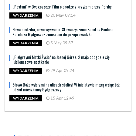
„Posłani” w Bydgoszczy. Film o drodze z krzyżem przez Polskę
20 May 09:14
WYDARZENIA
Nowa siedziba, nowe wyzwania. Stowarzyszenie Sanctus Paulus i
Katolicka Bydgoszcz zmuszone do przeprowadzki
5 May 09:37
WYDARZENIA
„Pielgrzymi Matki Życia” na Jasnej Górze. 2 maja odbędzie się
jubileuszowe spotkanie
29 Apr 09:24
WYDARZENIA
Słowo Boże wybrzmi na ulicach stolicy! W inicjatywie mogą wziąć też
udział mieszkańcy Bydgoszczy
15 Apr 12:49
WYDARZENIA