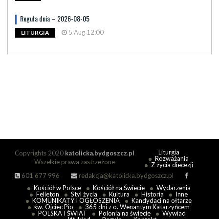
Reguła dnia – 2026-08-05
5 Aug 12:00
LITURGIA
Liturgia
Copyrights 2020
katolicka.bydgoszcz.pl
Rozważania
Wszelkie prawa zastrzeżone
Z życia diecezji
601 677 996
redakcja@katolicka.bydgoszcz.pl
Kościół w Polsce
Kościół na Świecie
Wydarzenia
Felieton
Styl życia
Kultura
Historia
Inne
KOMUNIKATY I OGŁOSZENIA
Kandydaci na ołtarze
św. Ojciec Pio
365 dni z o. Wenantym Katarzyńcem
POLSKA I ŚWIAT
Polonia na świecie
Wywiad