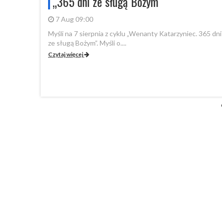
ileuszowe
„365 dni ze sługą Bożym
7 Aug 09:00
Myśli na 7 sierpnia z cyklu „Wenanty Katarzyniec. 365 dni
ze sługą Bożym”. Myśli o....
ię
Czytaj więcej
.