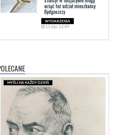
stolicy! W inicjatywie mogą
wziąć też udział mieszkańcy
Bydgoszczy
WYDARZENIA
15 Apr 12:49
POLECANE
MYŚLI NA KAŻDY DZIEŃ