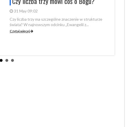
Czy liczba trzy mówi coś o Bogu?
prz
Ja
31 May 09:02
Czy liczba trzy ma szczególne znaczenie w strukturze
20 
świata? W najnowszym odcinku „Ewangelii z...
W czw
Czytaj więcej
Edukac
Czytaj