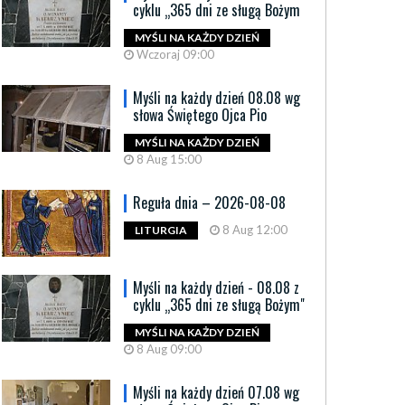
yszłością. Spotkanie z biskupem
krzyżem pr
cyklu „365 dni ze sługą Bożym
nem Tyrawą
20 May 09:14
MYŚLI NA KAŻDY DZIEŃ
Wczoraj 09:00
Bydgoski Klub F
May 09:20
filmu „Posłani”, 
artek, 28 maja, o godzinie 19.00 w Centrum
Myśli na każdy dzień 08.08 wg
Czytaj więcej
yjno-Formacyjnym DB odbędzie się kolejny...
słowa Świętego Ojca Pio
 więcej
MYŚLI NA KAŻDY DZIEŃ
8 Aug 15:00
Reguła dnia – 2026-08-08
8 Aug 12:00
LITURGIA
Myśli na każdy dzień - 08.08 z
cyklu „365 dni ze sługą Bożym"
MYŚLI NA KAŻDY DZIEŃ
8 Aug 09:00
Myśli na każdy dzień 07.08 wg