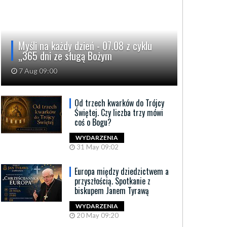
Myśli na każdy dzień - 07.08 z cyklu
„365 dni ze sługą Bożym
7 Aug 09:00
Od trzech kwarków do Trójcy
Świętej. Czy liczba trzy mówi
coś o Bogu?
WYDARZENIA
31 May 09:02
Europa między dziedzictwem a
przyszłością. Spotkanie z
biskupem Janem Tyrawą
WYDARZENIA
20 May 09:20