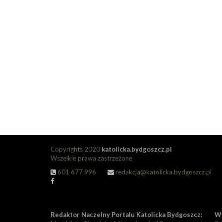
Copyrights 2020
katolicka.bydgoszcz.pl
Wszelkie prawa zastrzeżone
601 677 996
redakcja@katolicka.bydgoszcz.pl
Redaktor Naczelny Portalu Katolicka Bydgoszcz:
Wy