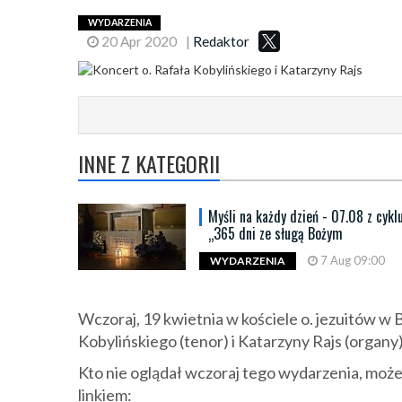
WYDARZENIA
20 Apr 2020
|
Redaktor
INNE Z KATEGORII
Myśli na każdy dzień - 07.08 z cykl
„365 dni ze sługą Bożym
7 Aug 09:00
WYDARZENIA
Wczoraj, 19 kwietnia w kościele o. jezuitów w 
Kobylińskiego (tenor) i Katarzyny Rajs (organy
Kto nie oglądał wczoraj tego wydarzenia, może 
linkiem: