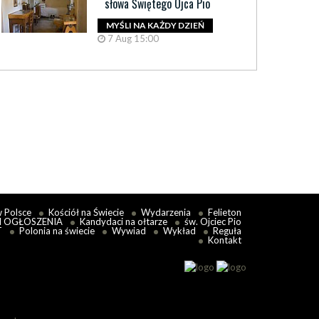
słowa Świętego Ojca Pio
MYŚLI NA KAŻDY DZIEŃ
7 Aug 15:00
w Polsce
Kościół na Świecie
Wydarzenia
Felieton
I OGŁOSZENIA
Kandydaci na ołtarze
św. Ojciec Pio
T
Polonia na świecie
Wywiad
Wykład
Reguła
Kontakt