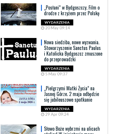
„Posłani” w Bydgoszczy. Film o
drodze z krzyżem przez Polskę
WYDARZENIA
20 May 09:14
Nowa siedziba, nowe wyzwania.
Stowarzyszenie Sanctus Paulus
i Katolicka Bydgoszcz zmuszone
do przeprowadzki
WYDARZENIA
5 May 09:37
„Pielgrzymi Matki Życia” na
Jasnej Górze. 2 maja odbędzie
się jubileuszowe spotkanie
WYDARZENIA
29 Apr 09:24
Słowo Boże wybrzmi na ulicach