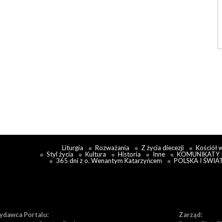
Liturgia
Rozważania
Z życia diecezji
Kościół 
Styl życia
Kultura
Historia
Inne
KOMUNIKATY 
365 dni z o. Wenantym Katarzyńcem
POLSKA I ŚWIA
dawca Portalu:
Zarząd: