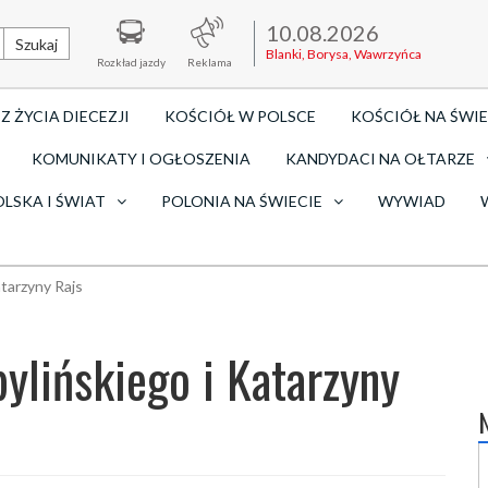
10.08.2026
Szukaj
Blanki, Borysa, Wawrzyńca
Rozkład jazdy
Reklama
Z ŻYCIA DIECEZJI
KOŚCIÓŁ W POLSCE
KOŚCIÓŁ NA ŚWIE
KOMUNIKATY I OGŁOSZENIA
KANDYDACI NA OŁTARZE
OLSKA I ŚWIAT
POLONIA NA ŚWIECIE
WYWIAD
atarzyny Rajs
bylińskiego i Katarzyny