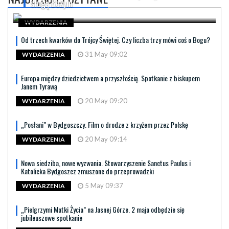
sługą Bożym
WYDARZENIA
Od trzech kwarków do Trójcy Świętej. Czy liczba trzy mówi coś o Bogu?
31 May 09:02
WYDARZENIA
Europa między dziedzictwem a przyszłością. Spotkanie z biskupem
Janem Tyrawą
20 May 09:20
WYDARZENIA
„Posłani” w Bydgoszczy. Film o drodze z krzyżem przez Polskę
20 May 09:14
WYDARZENIA
Nowa siedziba, nowe wyzwania. Stowarzyszenie Sanctus Paulus i
Katolicka Bydgoszcz zmuszone do przeprowadzki
5 May 09:37
WYDARZENIA
„Pielgrzymi Matki Życia” na Jasnej Górze. 2 maja odbędzie się
jubileuszowe spotkanie