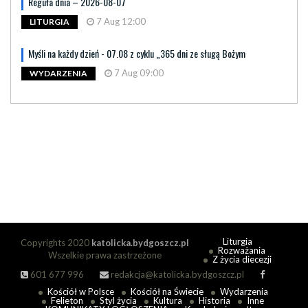
Reguła dnia – 2026-08-07
7 Aug 12:00
LITURGIA
Myśli na każdy dzień - 07.08 z cyklu „365 dni ze sługą Bożym
7 Aug 09:00
WYDARZENIA
Liturgia
Copyrights 2020
katolicka.bydgoszcz.pl
Rozważania
Wszelkie prawa zastrzeżone
Z życia diecezji
601 677 996
redakcja@katolicka.bydgoszcz.pl
Kościół w Polsce
Kościół na Świecie
Wydarzenia
Felieton
Styl życia
Kultura
Historia
Inne