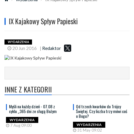
IX Kajakowy Spływ Papieski
WYDARZENIA
20 Jun 2016
|
Redaktor
INNE Z KATEGORII
Myśli na każdy dzień - 07.08 z
Od trzech kwarków do Trójcy
cyklu „365 dni ze sługą Bożym
Świętej. Czy liczba trzy mówi coś
o Bogu?
WYDARZENIA
WYDARZENIA
7 Aug 09:00
31 May 09:02