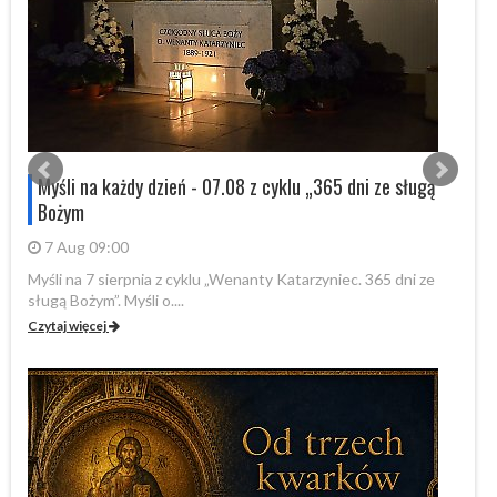
s
Myśli na każdy dzień - 07.08 z cyklu „365 dni ze sługą
Bożym
7 Aug 09:00
Myśli na 7 sierpnia z cyklu „Wenanty Katarzyniec. 365 dni ze
W 
sługą Bożym”. Myśli o....
Fo
Czytaj więcej
Cz