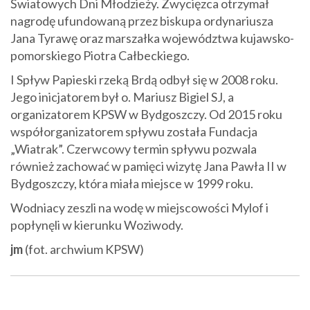
Światowych Dni Młodzieży. Zwycięzca otrzymał
nagrodę ufundowaną przez biskupa ordynariusza
Jana Tyrawę oraz marszałka województwa kujawsko-
pomorskiego Piotra Całbeckiego.
I Spływ Papieski rzeką Brdą odbył się w 2008 roku.
Jego inicjatorem był o. Mariusz Bigiel SJ, a
organizatorem KPSW w Bydgoszczy. Od 2015 roku
współorganizatorem spływu została Fundacja
„Wiatrak”. Czerwcowy termin spływu pozwala
również zachować w pamięci wizytę Jana Pawła II w
Bydgoszczy, która miała miejsce w 1999 roku.
Wodniacy zeszli na wodę w miejscowości Mylof i
popłynęli w kierunku Woziwody.
jm
(fot. archwium KPSW)