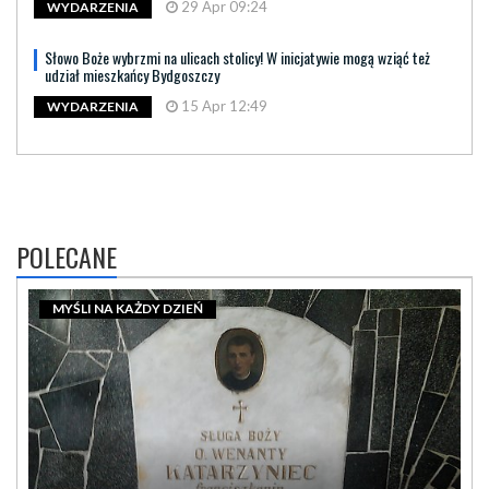
29 Apr 09:24
WYDARZENIA
Słowo Boże wybrzmi na ulicach stolicy! W inicjatywie mogą wziąć też
udział mieszkańcy Bydgoszczy
15 Apr 12:49
WYDARZENIA
POLECANE
MYŚLI NA KAŻDY DZIEŃ