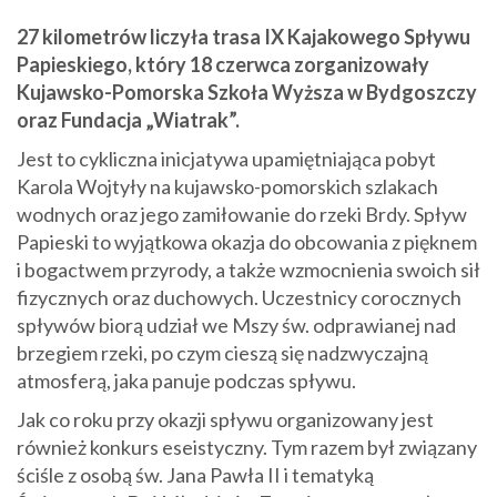
27 kilometrów liczyła trasa IX Kajakowego Spływu
Papieskiego, który 18 czerwca zorganizowały
Kujawsko-Pomorska Szkoła Wyższa w Bydgoszczy
oraz Fundacja „Wiatrak”.
Jest to cykliczna inicjatywa upamiętniająca pobyt
Karola Wojtyły na kujawsko-pomorskich szlakach
wodnych oraz jego zamiłowanie do rzeki Brdy. Spływ
Papieski to wyjątkowa okazja do obcowania z pięknem
i bogactwem przyrody, a także wzmocnienia swoich sił
fizycznych oraz duchowych. Uczestnicy corocznych
spływów biorą udział we Mszy św. odprawianej nad
brzegiem rzeki, po czym cieszą się nadzwyczajną
atmosferą, jaka panuje podczas spływu.
Jak co roku przy okazji spływu organizowany jest
również konkurs eseistyczny. Tym razem był związany
ściśle z osobą św. Jana Pawła II i tematyką