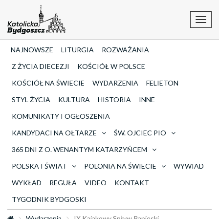
Toggl
navig
NAJNOWSZE
LITURGIA
ROZWAŻANIA
Z ŻYCIA DIECEZJI
KOŚCIÓŁ W POLSCE
KOŚCIÓŁ NA ŚWIECIE
WYDARZENIA
FELIETON
STYL ŻYCIA
KULTURA
HISTORIA
INNE
KOMUNIKATY I OGŁOSZENIA
KANDYDACI NA OŁTARZE
ŚW. OJCIEC PIO
365 DNI Z O. WENANTYM KATARZYŃCEM
POLSKA I ŚWIAT
POLONIA NA ŚWIECIE
WYWIAD
WYKŁAD
REGUŁA
VIDEO
KONTAKT
TYGODNIK BYDGOSKI
Wydarzenia
IX Kajakowy Spływ Papieski