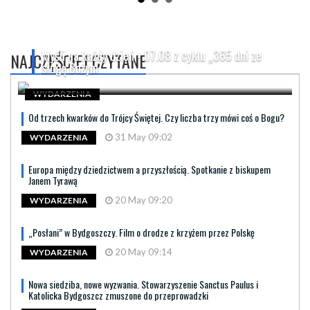
Myśli na każdy dzień - 07.08 z cyklu „365 dni ze
NAJCZĘŚCIEJ CZYTANE
sługą Bożym
WYDARZENIA
Od trzech kwarków do Trójcy Świętej. Czy liczba trzy mówi coś o Bogu?
31 May 09:02
WYDARZENIA
Europa między dziedzictwem a przyszłością. Spotkanie z biskupem
Janem Tyrawą
20 May 09:20
WYDARZENIA
„Posłani” w Bydgoszczy. Film o drodze z krzyżem przez Polskę
20 May 09:14
WYDARZENIA
Nowa siedziba, nowe wyzwania. Stowarzyszenie Sanctus Paulus i
Katolicka Bydgoszcz zmuszone do przeprowadzki