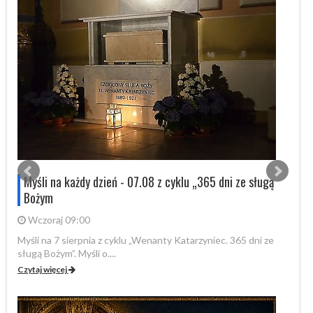
s
Myśli na każdy dzień - 07.08 z cyklu „365 dni ze sługą
Bożym
Wczoraj 09:00
Myśli na 7 sierpnia z cyklu „Wenanty Katarzyniec. 365 dni ze
W 
sługą Bożym”. Myśli o....
Fo
Czytaj więcej
Cz