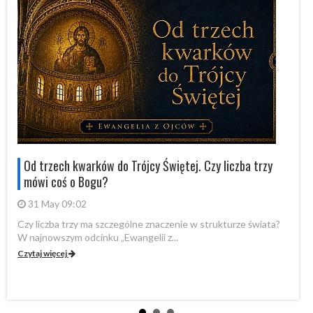
Od trzech kwarków do Trójcy Świętej. Czy liczba trzy
mówi coś o Bogu?
31 May 09:02
Czy liczba trzy ma szczególne znaczenie w strukturze świata?
By
W najnowszym odcinku „Ewangelii z...
„P
Czytaj więcej
Cz