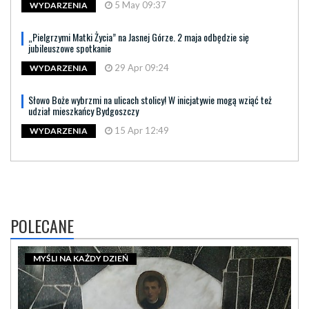
5 May 09:37
WYDARZENIA
„Pielgrzymi Matki Życia” na Jasnej Górze. 2 maja odbędzie się
jubileuszowe spotkanie
29 Apr 09:24
WYDARZENIA
Słowo Boże wybrzmi na ulicach stolicy! W inicjatywie mogą wziąć też
udział mieszkańcy Bydgoszczy
15 Apr 12:49
WYDARZENIA
POLECANE
MYŚLI NA KAŻDY DZIEŃ