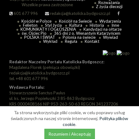
Rozważania
Wszelkie prawa zastrzeżone
Z życia diecezji
601 677 996
redakcja@katolicka.bydgoszcz.pl
Kościół w Polsce
Kościół na Świecie
Wydarzenia
Felieton
Styl życia
Kultura
Historia
Inne
KOMUNIKATY I OGŁOSZENIA
Kandydaci na ołtarze
św. Ojciec Pio
365 dni z o. Wenantym Katarzyńcem
POLSKA I ŚWIAT
Polonia na świecie
Wywiad
Wykład
Reguła
Kontakt
Redaktor Naczelny Portalu Katolicka Bydgoszcz:
Magdalena Florek (pełniąca obowiązki)
redakcja@katolicka.bydgoszcz.pl
tel. +48 601 677 996
Wydawca Portalu:
Stowarzyszenie Sanctus Paulus
ul. ks. Jerzego Popiełuszki 3 85-863 Bydgoszcz
KRS 0000408166 NIP 953-263-50-63 REGON 341237206
Ta strona wykorzystuje pliki cookie, w celu poprawy usług
Zarząd:
Prezes: Piotr Florek
świadczonych na naszej stronie internetowej.
Polityka plików
Wiceprezes: Paweł Szarapka
cookie
.
Wiceprezes: Michał Jędryka
Rozumiem i Akceptuję