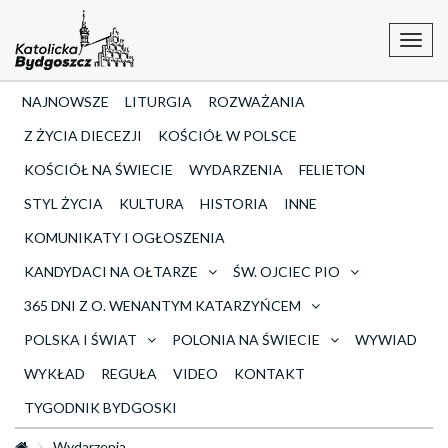
Toggl
navig
NAJNOWSZE
LITURGIA
ROZWAŻANIA
Z ŻYCIA DIECEZJI
KOŚCIÓŁ W POLSCE
KOŚCIÓŁ NA ŚWIECIE
WYDARZENIA
FELIETON
STYL ŻYCIA
KULTURA
HISTORIA
INNE
KOMUNIKATY I OGŁOSZENIA
KANDYDACI NA OŁTARZE
ŚW. OJCIEC PIO
365 DNI Z O. WENANTYM KATARZYŃCEM
POLSKA I ŚWIAT
POLONIA NA ŚWIECIE
WYWIAD
WYKŁAD
REGUŁA
VIDEO
KONTAKT
TYGODNIK BYDGOSKI
Wydarzenia