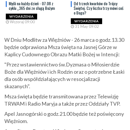
Myśli na każdy dzień - 07.08 z
Od trzech kwarków do Trójcy
cyklu „365 dni ze sługą Bożym
Świętej. Czy liczba trzy mówi coś
o Bogu?
WYDARZENIA
WYDARZENIA
Wczoraj 09:00
31 May 09:02
W Dniu Modlitw za Więźniów - 26 marca o godz.13.30
będzie odprawiona Msza święta na Jasnej Górze w
Kaplicy Cudownego Obrazu Matki Bożej w Intencji:
"Przez wstawiennictwo św.Dyzmasa o Miłosierdzie
Boże dla Więźniów i ich Rodzin oraz o potrzebne Łaski
dla osób współdziałających w resocjalizacji
skazanych".
Msza święta będzie transmitowana przez Telewizję
TRWAM i Radio Maryja a także przez Oddziały TVP.
Apel Jasnogórski o godz.21.00 będzie też poświęcony
Więźniom.