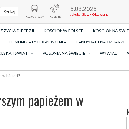
6.08.2026
Szukaj
Jakuba, Sławy, Oktawiana
Rozkład jazdy
Reklama
Z ŻYCIA DIECEZJI
KOŚCIÓŁ W POLSCE
KOŚCIÓŁ NA ŚWIE
KOMUNIKATY I OGŁOSZENIA
KANDYDACI NA OŁTARZE
OLSKA I ŚWIAT
POLONIA NA ŚWIECIE
WYWIAD
w historii!
arszym papieżem w