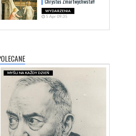
Chrystus Zmartwychwstał!
WYDARZENIA
5 Apr 09:35
POLECANE
MYŚLI NA KAŻDY DZIEŃ