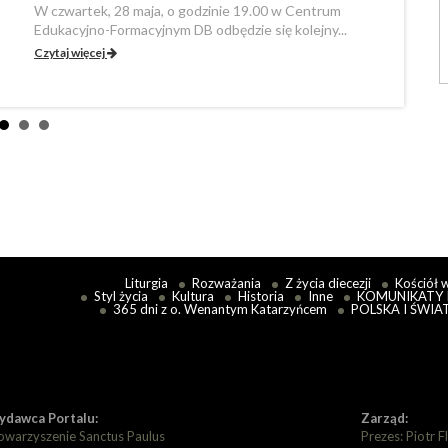
W czwartek, 28 maja, o godzinie 19.00 w Centrum
Czytaj
Edukacyjno-Formacyjnym DB odbędzie się kolejny...
Czytaj więcej
Liturgia
Rozważania
Z życia diecezji
Kościół 
Styl życia
Kultura
Historia
Inne
KOMUNIKATY 
365 dni z o. Wenantym Katarzyńcem
POLSKA I ŚWIA
dawca Portalu:
Zarząd:
owarzyszenie Sanctus Paulus
Prezes: Piotr F