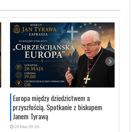
Europa między dziedzictwem a
„Po
przyszłością. Spotkanie z biskupem
krz
Janem Tyrawą
20 
Bydgo
20 May 09:20
filmu 