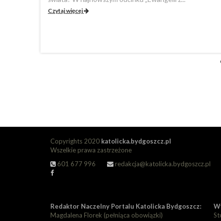
anie Pisma
Czytaj więcej
Copyrights 2020
katolicka.bydgoszcz.pl
Wszelkie prawa zastrzeżone
601 677 996
redakcja@katolicka.bydgoszcz.pl
Redaktor Naczelny Portalu Katolicka Bydgoszcz:
Wy
Magdalena Florek (pełniąca obowiązki)
St