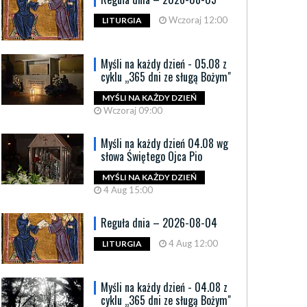
Wczoraj 12:00
LITURGIA
Myśli na każdy dzień - 05.08 z
cyklu „365 dni ze sługą Bożym"
MYŚLI NA KAŻDY DZIEŃ
Wczoraj 09:00
Myśli na każdy dzień 04.08 wg
słowa Świętego Ojca Pio
MYŚLI NA KAŻDY DZIEŃ
4 Aug 15:00
Reguła dnia – 2026-08-04
słani” w Bydgoszczy. Film o drodze z
Nowa siedz
yżem przez Polskę
Stowarzysz
4 Aug 12:00
LITURGIA
Katolicka
May 09:14
przeprowa
Myśli na każdy dzień - 04.08 z
ski Klub Frondy zaprasza na pokaz najnowszego
cyklu „365 dni ze sługą Bożym"
„Posłani”, opowiadającego historię...