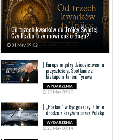
Od trzech kwarków do Trójcy Świętej.
Czy liczba trzy mówi coś o Bogu?
31 May 09:02
Europa między dziedzictwem a
przyszłością. Spotkanie z
biskupem Janem Tyrawą
WYDARZENIA
20 May 09:20
„Posłani” w Bydgoszczy. Film o
drodze z krzyżem przez Polskę
WYDARZENIA
20 May 09:14