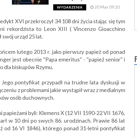
20 May 09:20
WYDARZENIA
nedykt XVI przekroczył 34 108 dni życia stając się tym
i rekordzista to Leon XIII ( Vincenzo Gioacchino
 swój urząd 25 lat.
ńcem lutego 2013 r. jako pierwszy papież od ponad
nger jest obecnie "Papa emeritus" - "papież senior" i
lko dla biskupów Rzymu.
 Jego pontyfikat przypadł na trudne lata dyskusji w
łączeniu z problemami jakie wystąpił wraz z medialnym
pków osób duchownych.
i papieżami byli: Klemens X (12 VII 1590-22 VII 1676,
arł w 10 dni po swych 86. urodzinach. Prawie 86 lat
ież od 16 VI 1846), którego ponad 31-letni pontyfikat