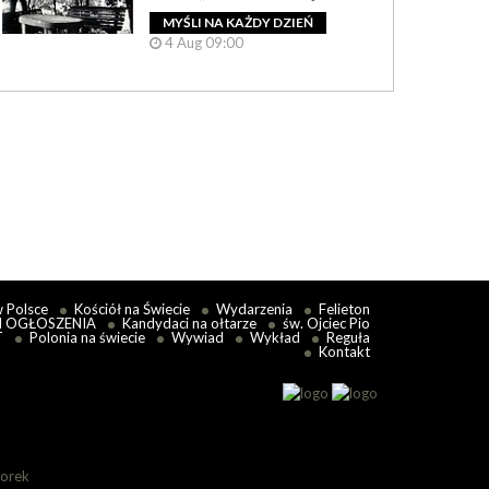
5 May 09:37
 więcej
MYŚLI NA KAŻDY DZIEŃ
4 Aug 09:00
Konieczność zmi
przez dotychczas
Czytaj więcej
w Polsce
Kościół na Świecie
Wydarzenia
Felieton
I OGŁOSZENIA
Kandydaci na ołtarze
św. Ojciec Pio
T
Polonia na świecie
Wywiad
Wykład
Reguła
Kontakt
lorek