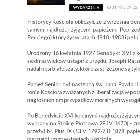
31 May 09:02
WYDARZENIA
Historycy Kościoła obliczyli, że 2 września Be
samym najdłużej żyjącym papieżem. Poprzedn
Pecciego) który żył w latach 1810 -1903 i pełnił
Urodzony 16 kwietnia 1927 Benedykt XVI z ko
siedmiu wieków ustąpił z urzędu. Joseph Ratzi
nadal nosi białe szaty, które zastrzeżone są ty
Papież Senior był następcą św. Jana Pawła II.
łonie Kościoła związanych z liberalizacją w po
nagłośnieniem przypadków moralnych wystę
Po Benedykcie XVI kolejnymi najdłużej żyjącym
wybrany na Stolicę Piotrową 29 IV 1670) - zm
przeżył bł. Pius IX (13 V 1792-7 II 1878, pap
jest najdłuższy w dziejach Kościoła.