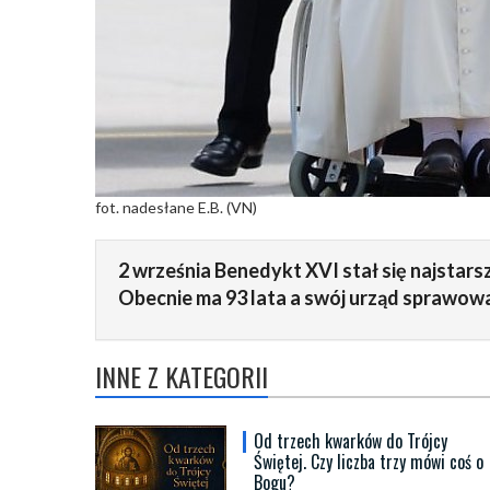
fot. nadesłane E.B. (VN)
2 września Benedykt XVI stał się najstars
Obecnie ma 93 lata a swój urząd sprawowa
INNE Z KATEGORII
Od trzech kwarków do Trójcy
Świętej. Czy liczba trzy mówi coś o
Bogu?