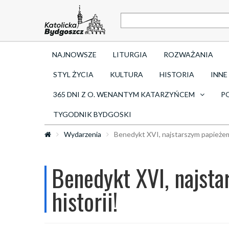
NAJNOWSZE
LITURGIA
ROZWAŻANIA
STYL ŻYCIA
KULTURA
HISTORIA
INNE
365 DNI Z O. WENANTYM KATARZYŃCEM
P
TYGODNIK BYDGOSKI
Wydarzenia
Benedykt XVI, najstarszym papieżem 
Benedykt XVI, najst
historii!