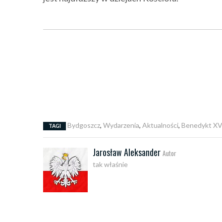
Bydgoszcz
,
Wydarzenia
,
Aktualności
,
Benedykt XV
TAGI
Jarosław Aleksander
Autor
tak właśnie