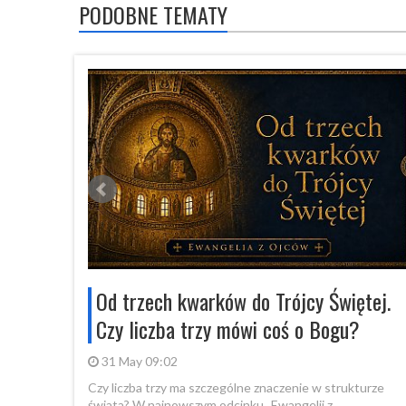
PODOBNE TEMATY
stolicy!
Od trzech kwarków do Trójcy Świętej.
dział
Czy liczba trzy mówi coś o Bogu?
31 May 09:02
Czy liczba trzy ma szczególne znaczenie w strukturze
świata? W najnowszym odcinku „Ewangelii z...