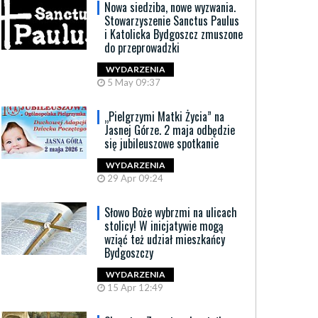
Nowa siedziba, nowe wyzwania.
Stowarzyszenie Sanctus Paulus
i Katolicka Bydgoszcz zmuszone
do przeprowadzki
WYDARZENIA
5 May 09:37
„Pielgrzymi Matki Życia” na
Jasnej Górze. 2 maja odbędzie
się jubileuszowe spotkanie
WYDARZENIA
29 Apr 09:24
Słowo Boże wybrzmi na ulicach
stolicy! W inicjatywie mogą
wziąć też udział mieszkańcy
Bydgoszczy
WYDARZENIA
15 Apr 12:49