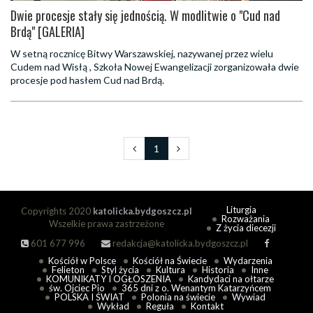
Dwie procesje stały się jednością. W modlitwie o "Cud nad
Brdą" [GALERIA]
W setną rocznicę Bitwy Warszawskiej, nazywanej przez wielu
Cudem nad Wisłą , Szkoła Nowej Ewangelizacji zorganizowała dwie
procesje pod hasłem Cud nad Brdą.
1
Liturgia
Copyrights 2020
katolicka.bydgoszcz.pl
Rozważania
Wszelkie prawa zastrzeżone
Z życia diecezji
601 677 996
redakcja@katolicka.bydgoszcz.pl
Kościół w Polsce
Kościół na Świecie
Wydarzenia
Felieton
Styl życia
Kultura
Historia
Inne
KOMUNIKATY I OGŁOSZENIA
Kandydaci na ołtarze
św. Ojciec Pio
365 dni z o. Wenantym Katarzyńcem
POLSKA I ŚWIAT
Polonia na świecie
Wywiad
Wykład
Reguła
Kontakt