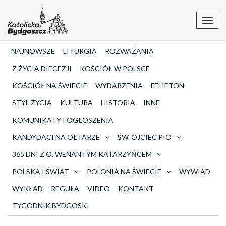
Toggl
navig
NAJNOWSZE
LITURGIA
ROZWAŻANIA
Z ŻYCIA DIECEZJI
KOŚCIÓŁ W POLSCE
KOŚCIÓŁ NA ŚWIECIE
WYDARZENIA
FELIETON
STYL ŻYCIA
KULTURA
HISTORIA
INNE
KOMUNIKATY I OGŁOSZENIA
KANDYDACI NA OŁTARZE
ŚW. OJCIEC PIO
365 DNI Z O. WENANTYM KATARZYŃCEM
POLSKA I ŚWIAT
POLONIA NA ŚWIECIE
WYWIAD
WYKŁAD
REGUŁA
VIDEO
KONTAKT
TYGODNIK BYDGOSKI