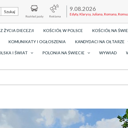
9.08.2026
Szukaj
Edyty, Klarysy, Juliana, Romana, Romu
Rozkład jazdy
Reklama
Z ŻYCIA DIECEZJI
KOŚCIÓŁ W POLSCE
KOŚCIÓŁ NA ŚWIE
KOMUNIKATY I OGŁOSZENIA
KANDYDACI NA OŁTARZE
OLSKA I ŚWIAT
POLONIA NA ŚWIECIE
WYWIAD