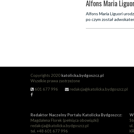
Alfons Maria Liguo
Alfons Maria Liguori urodz
po czym został adwokatem.
Copyrights 2020
katolicka.bydgoszcz.pl
Wszelkie prawa zastrzeżone
601 677 996
redakcja@katolicka.bydgoszcz.pl
Redaktor Naczelny Portalu Katolicka Bydgoszcz:
Wy
Magdalena Florek (pełniąca obowiązki)
St
redakcja@katolicka.bydgoszcz.pl
ul
tel. +48 601 677 996
KR