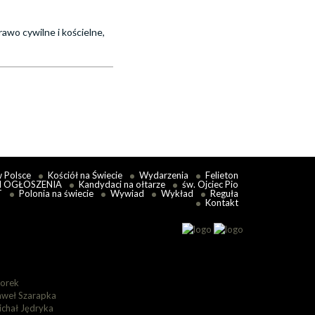
rawo cywilne i kościelne,
w Polsce
Kościół na Świecie
Wydarzenia
Felieton
I OGŁOSZENIA
Kandydaci na ołtarze
św. Ojciec Pio
T
Polonia na świecie
Wywiad
Wykład
Reguła
Kontakt
lorek
aweł Szarapka
ichał Jędryka