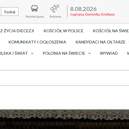
8.08.2026
Szukaj
Cypriana, Dominika, Emiliana
Rozkład jazdy
Reklama
Z ŻYCIA DIECEZJI
KOŚCIÓŁ W POLSCE
KOŚCIÓŁ NA ŚWIE
KOMUNIKATY I OGŁOSZENIA
KANDYDACI NA OŁTARZE
OLSKA I ŚWIAT
POLONIA NA ŚWIECIE
WYWIAD