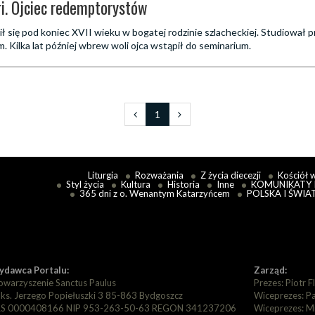
ri. Ojciec redemptorystów
ił się pod koniec XVII wieku w bogatej rodzinie szlacheckiej. Studiował p
 Kilka lat później wbrew woli ojca wstąpił do seminarium.
1
Liturgia
Rozważania
Z życia diecezji
Kościół 
Styl życia
Kultura
Historia
Inne
KOMUNIKATY 
365 dni z o. Wenantym Katarzyńcem
POLSKA I ŚWIA
dawca Portalu:
Zarząd:
owarzyszenie Sanctus Paulus
Prezes: Piotr F
. ks. Jerzego Popiełuszki 3 85-863 Bydgoszcz
Wiceprezes: P
S 0000408166 NIP 953-263-50-63 REGON 341237206
Wiceprezes: M