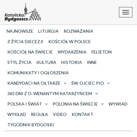
Toggl
navig
NAJNOWSZE
LITURGIA
ROZWAŻANIA
Z ŻYCIA DIECEZJI
KOŚCIÓŁ W POLSCE
KOŚCIÓŁ NA ŚWIECIE
WYDARZENIA
FELIETON
STYL ŻYCIA
KULTURA
HISTORIA
INNE
KOMUNIKATY I OGŁOSZENIA
KANDYDACI NA OŁTARZE
ŚW. OJCIEC PIO
365 DNI Z O. WENANTYM KATARZYŃCEM
POLSKA I ŚWIAT
POLONIA NA ŚWIECIE
WYWIAD
WYKŁAD
REGUŁA
VIDEO
KONTAKT
TYGODNIK BYDGOSKI