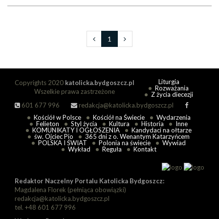
1
Liturgia
Copyrights 2020
katolicka.bydgoszcz.pl
Rozważania
Wszelkie prawa zastrzeżone
Z życia diecezji
601 677 996
redakcja@katolicka.bydgoszcz.pl
Kościół w Polsce
Kościół na Świecie
Wydarzenia
Felieton
Styl życia
Kultura
Historia
Inne
KOMUNIKATY I OGŁOSZENIA
Kandydaci na ołtarze
św. Ojciec Pio
365 dni z o. Wenantym Katarzyńcem
POLSKA I ŚWIAT
Polonia na świecie
Wywiad
Wykład
Reguła
Kontakt
Redaktor Naczelny Portalu Katolicka Bydgoszcz:
Magdalena Florek (pełniąca obowiązki)
redakcja@katolicka.bydgoszcz.pl
tel. +48 601 677 996