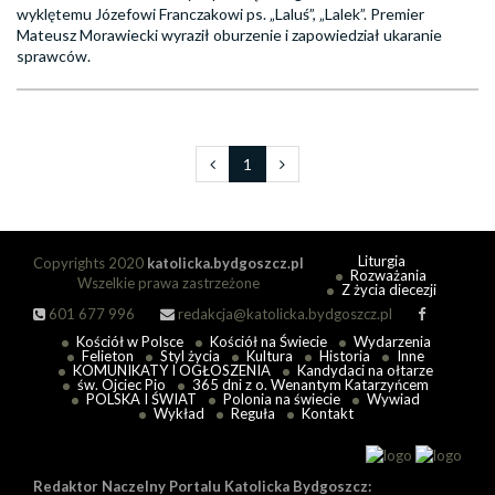
wyklętemu Józefowi Franczakowi ps. „Laluś”, „Lalek”. Premier
Mateusz Morawiecki wyraził oburzenie i zapowiedział ukaranie
sprawców.
1
Liturgia
Copyrights 2020
katolicka.bydgoszcz.pl
Rozważania
Wszelkie prawa zastrzeżone
Z życia diecezji
601 677 996
redakcja@katolicka.bydgoszcz.pl
Kościół w Polsce
Kościół na Świecie
Wydarzenia
Felieton
Styl życia
Kultura
Historia
Inne
KOMUNIKATY I OGŁOSZENIA
Kandydaci na ołtarze
św. Ojciec Pio
365 dni z o. Wenantym Katarzyńcem
POLSKA I ŚWIAT
Polonia na świecie
Wywiad
Wykład
Reguła
Kontakt
Redaktor Naczelny Portalu Katolicka Bydgoszcz: