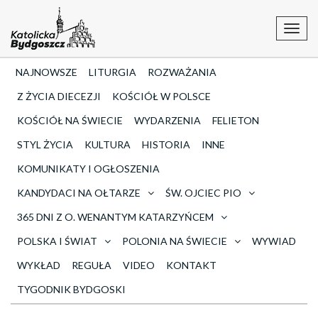
Toggl
navig
NAJNOWSZE
LITURGIA
ROZWAŻANIA
Z ŻYCIA DIECEZJI
KOŚCIÓŁ W POLSCE
KOŚCIÓŁ NA ŚWIECIE
WYDARZENIA
FELIETON
STYL ŻYCIA
KULTURA
HISTORIA
INNE
KOMUNIKATY I OGŁOSZENIA
KANDYDACI NA OŁTARZE
ŚW. OJCIEC PIO
365 DNI Z O. WENANTYM KATARZYŃCEM
POLSKA I ŚWIAT
POLONIA NA ŚWIECIE
WYWIAD
WYKŁAD
REGUŁA
VIDEO
KONTAKT
TYGODNIK BYDGOSKI