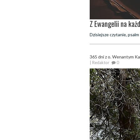
Z Ewangelii na każ
Dzisiejsze czytanie, psal
365 dni z o. Wenantym K
| Redaktor
0