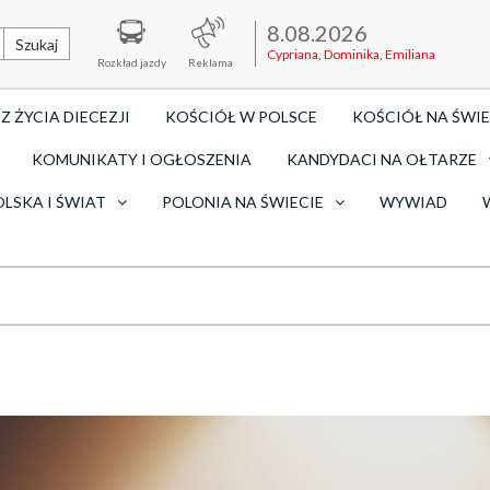
8.08.2026
Szukaj
Cypriana, Dominika, Emiliana
Rozkład jazdy
Reklama
Z ŻYCIA DIECEZJI
KOŚCIÓŁ W POLSCE
KOŚCIÓŁ NA ŚWIE
KOMUNIKATY I OGŁOSZENIA
KANDYDACI NA OŁTARZE
OLSKA I ŚWIAT
POLONIA NA ŚWIECIE
WYWIAD