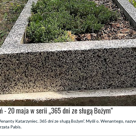
ń - 20 maja w serii „365 dni ze sługą Bożym”
„Wenanty Katarzyniec. 365 dni ze sługą Bożym”. Myśli o. Wenantego, naz
rzata Pabis.