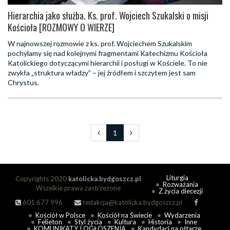
Hierarchia jako służba. Ks. prof. Wojciech Szukalski o misji
Kościoła [ROZMOWY O WIERZE]
W najnowszej rozmowie z ks. prof. Wojciechem Szukalskim
pochylamy się nad kolejnymi fragmentami Katechizmu Kościoła
Katolickiego dotyczącymi hierarchii i posługi w Kościele. To nie
zwykła „struktura władzy” – jej źródłem i szczytem jest sam
Chrystus.
1
Liturgia
Copyrights 2020
katolicka.bydgoszcz.pl
Rozważania
Wszelkie prawa zastrzeżone
Z życia diecezji
601 677 996
redakcja@katolicka.bydgoszcz.pl
Kościół w Polsce
Kościół na Świecie
Wydarzenia
Felieton
Styl życia
Kultura
Historia
Inne
KOMUNIKATY I OGŁOSZENIA
Kandydaci na ołtarze