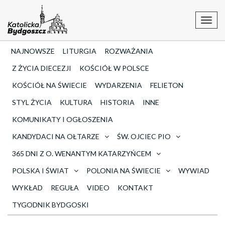
Toggl
navig
NAJNOWSZE
LITURGIA
ROZWAŻANIA
Z ŻYCIA DIECEZJI
KOŚCIÓŁ W POLSCE
KOŚCIÓŁ NA ŚWIECIE
WYDARZENIA
FELIETON
STYL ŻYCIA
KULTURA
HISTORIA
INNE
KOMUNIKATY I OGŁOSZENIA
KANDYDACI NA OŁTARZE
ŚW. OJCIEC PIO
365 DNI Z O. WENANTYM KATARZYŃCEM
POLSKA I ŚWIAT
POLONIA NA ŚWIECIE
WYWIAD
WYKŁAD
REGUŁA
VIDEO
KONTAKT
TYGODNIK BYDGOSKI